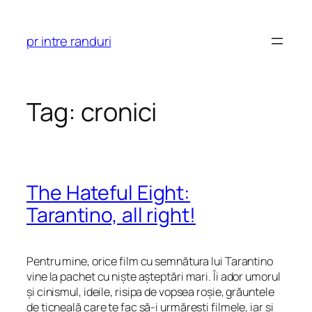
Skip
to
pr intre randuri
content
Tag:
cronici
The Hateful Eight:
Tarantino, all right!
Pentru mine, orice film cu semnătura lui Tarantino
vine la pachet cu niște așteptări mari. Îi ador umorul
și cinismul, ideile, risipa de vopsea roșie, grăuntele
de țicneală care te fac să-i urmărești filmele, iar și