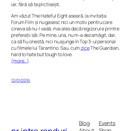
iar, fără să te plictisești.
Am văzut The Hateful Eight aseară, la invitația
Forum Film și nu gasesc nici un motiv pentru care
cineva să nu-l vadă, mai ales dacă regizorul e printre
preferații săi. Pe mine, una, nu m-a dezamăgit, dar,
ca să fiu onestă, nici nu ajunge în Top 3-ul personal
cu filmele lui Tarantino. Sau, cum
zice
The Guardian,
hard to hate but tough to love
.
(more…)
12/01/2016
Blog
Events
About
Shop