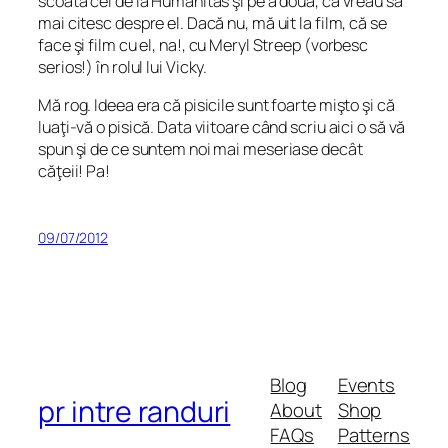
scoată cei de la Humanitas şi pe a doua, că vreau să
mai citesc despre el. Dacă nu, mă uit la film, că se
face şi film cu el, na!, cu Meryl Streep (vorbesc
serios!) în rolul lui Vicky.
Mă rog. Ideea era că pisicile sunt foarte mişto şi că
luaţi-vă o pisică. Data viitoare când scriu aici o să vă
spun şi de ce suntem noi mai meseriase decât
căţeii! Pa!
09/07/2012
Blog
Events
pr intre randuri
About
Shop
FAQs
Patterns