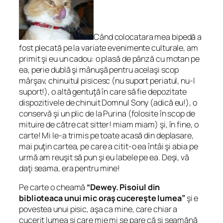
Când colocatara mea bipedă a
fost plecată pe la variate evenimente culturale, am
primit şi eu un cadou: o plasă de pânză cu motan pe
ea, perie dublă şi mânuşă pentru acelaşi scop
mârşav, chinuitul pisicesc (nu suport periatul, nu-l
suport!), o altă gentuţă în care să fie depozitate
dispozitivele de chinuit Domnul Sony (adică eu!), o
conservă şi un plic de la Purina (folosite în scop de
mituire de către cat sitter! miam miam) şi, în fine, o
carte! Mi le-a trimis pe toate acasă din deplasare,
mai puţin cartea, pe care a citit-o ea întâi şi abia pe
urmă am reuşit să pun şi eu labele pe ea. Deşi, vă
daţi seama, era pentru mine!
Pe carte o cheamă
“Dewey. Pisoiul din
biblioteaca unui mic oraş cucereşte lumea”
şi e
povestea unui pisic, aşa ca mine, care chiar a
cucerit lumea şi care mie mi se pare că şi seamănă