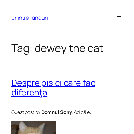
Skip
to
pr intre randuri
content
Tag:
dewey the cat
Despre pisici care fac
diferenţa
Guest post by
Domnul Sony
. Adică eu: