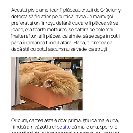
Acestui pisic american îi plăceau brazii de Crăciun şi
detesta să fie atins pe burtică, avea un maimuţoi
preferat şi un fir roşu de lână cu care îi plăcea să se
joace, era foarte mofturos, se căţăra pe cele mai
înalte rafturi şi îi plăcea, ca şi mie, să se bage în cutii
până îi rămânea fundul afară. Haha, el credea că
dacă stă cu botul ascuns nu se vede, ca struţii!
Oricum, cartea asta e doar prima, ştiu că mai e una,
fiindcă am văzut la el
pe site
că mai e una, sper s-o