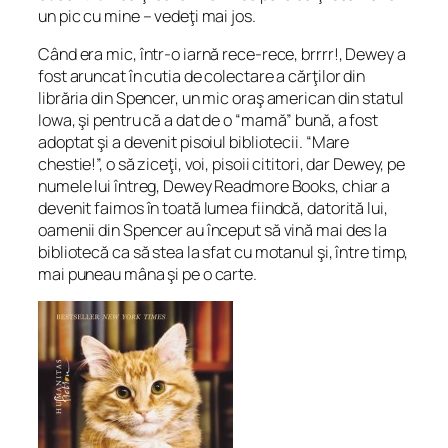
un pic cu mine – vedeţi mai jos.
Când era mic, într-o iarnă rece-rece, brrrr!, Dewey a
fost aruncat în cutia de colectare a cărţilor din
librăria din Spencer, un mic oraş american din statul
Iowa, şi pentru că a dat de o “mamă” bună, a fost
adoptat şi a devenit pisoiul bibliotecii. “Mare
chestie!”, o să ziceţi, voi, pisoii cititori, dar Dewey, pe
numele lui întreg, Dewey Readmore Books, chiar a
devenit faimos în toată lumea fiindcă, datorită lui,
oamenii din Spencer au început să vină mai des la
bibliotecă ca să stea la sfat cu motanul şi, între timp,
mai puneau mâna şi pe o carte.