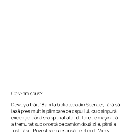
Ce v-am spus?!
Dewey a trăit 18 ani la biblioteca din Spencer, fără să
iasă prea mult la plimbare de capul lui, cu o singură
excepţie, când s-a speriat atât de tare de maşini că
a tremurat sub o roată de camion două zile, până a
fost găsit. Povestea nu e spusă de el ci de Vicky