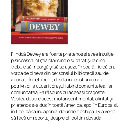
Fiindcă Dewey era foarte prietenos şi avea intuiţie
pisicească, el ştia clar cine e supărat şi la cine
trebuie să meargă şi să se aşeze în poală, fie că era
vorba de cineva din personalul bilbiotecii sau de
abonaţi. Încet, încet, deşi la început unii erau
potrivnici, a cucerit oraşul iubind comunitatea, iar
comunitatea i-a răspuns cu aceeaşi dragoste.
Vestea despre acest motan sentimental, alintat şi
prietenos s-a dus în toată America, apoi în Europa şi,
în fine, până în Japonia, de unde o echipă TV a venit
să facă un reportaj despre el, poftim dovada: