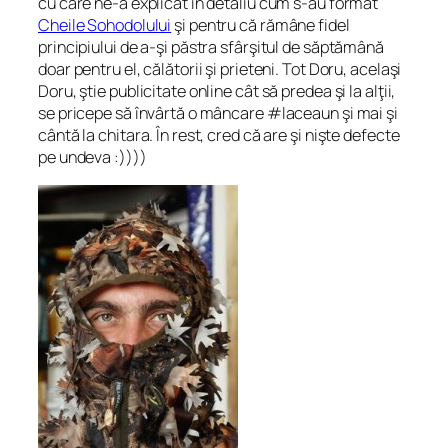
cu care ne-a explicat în detaliu cum s-au format
Cheile Sohodolului
şi pentru că rămâne fidel
principiului de a-şi păstra sfârşitul de săptămână
doar pentru el, călătorii şi prieteni. Tot Doru, acelaşi
Doru, ştie publicitate online cât să predea şi la alţii,
se pricepe să învârtă o mâncare #laceaun şi mai şi
cântă la chitara. În rest, cred că are şi nişte defecte
pe undeva :))))