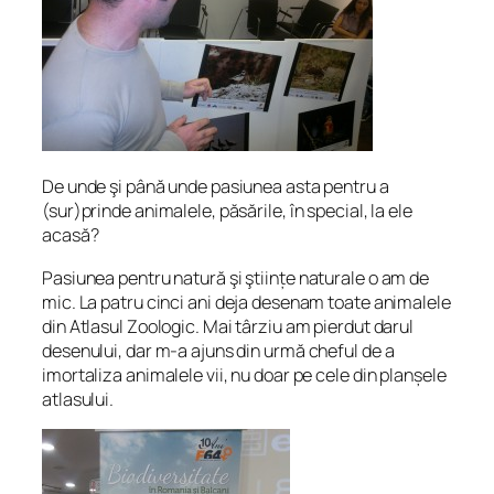
De unde şi până unde pasiunea asta pentru a
(sur)prinde animalele, păsările, în special, la ele
acasă?
Pasiunea pentru natură şi ştiin
ț
e naturale o am de
mic.
La patru cinci ani deja desenam toate animalele
din Atlasul Zoologic. Mai târziu am pierdut darul
desenului, dar m-a ajuns din urmă cheful de a
imortaliza animalele vii, nu doar pe cele din plan
ș
ele
atlasului.