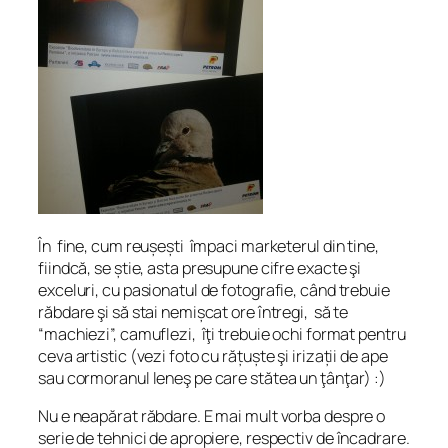
În fine, cum reușești împaci marketerul din tine,
fiindcă, se știe, asta presupune cifre exacte şi
exceluri, cu pasionatul de fotografie, când trebuie
răbdare şi să stai nemișcat ore întregi, să te
“machiezi”, camuflezi, îţi trebuie ochi format pentru
ceva artistic (vezi foto cu rățuște şi irizații de ape
sau cormoranul leneş pe care stătea un ţânţar) :)
Nu e neapărat răbdare. E mai mult vorba despre o
serie de tehnici de apropiere, respectiv de încadrare.