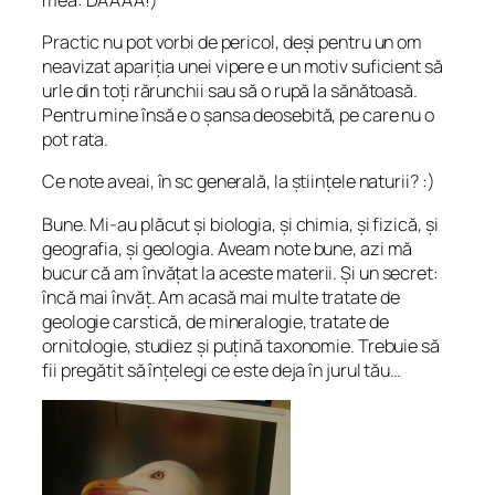
Practic nu pot vorbi de pericol, de
ș
i pentru un om
neavizat apari
ț
ia unei vipere e un motiv suficient să
urle din to
ț
i rărunchii sau să o rupă la sănătoasă.
Pentru mine însă e o
ș
ansa deosebită, pe care nu o
pot rata.
Ce note aveai, în sc generală, la științele naturii? :)
Bune. Mi-au plăcut
ș
i biologia,
ș
i chimia,
ș
i fizică,
ș
i
geografia,
ș
i geologia. Aveam note bune, azi mă
bucur că am învă
ț
at la aceste materii.
Ș
i un secret:
încă mai învă
ț
. Am acasă mai multe tratate de
geologie carstică, de mineralogie, tratate de
ornitologie, studiez
ș
i pu
ț
ină taxonomie. Trebuie să
fii pregătit să în
ț
elegi ce este deja în jurul tău…