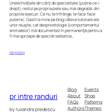
Unele învă
ț
ate din cărţi de specialitate (pu
ț
ine ce-i
drept), restul pe propria piele sau, mai degrabă, din
propriile e
ș
ecuri. Ce nu te înfrânge, te face face
puternic. Gasiti la mine pe blog câteva tutoriale ale
unor reuşite, cat despre etologie (comportamentul
animalelor) mă documentez în permanenţă pentru a
fi mai aproape de speciile salbatice…
03/11/2011
Blog
Events
pr intre randuri
About
Shop
FAQs
Patterns
Authors
Themes
by ruxandra predescu