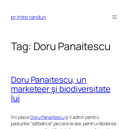
Skip
to
pr intre randuri
content
Tag:
Doru Panaitescu
Doru Panaitescu, un
marketeer şi biodiversitate
lui
Îmi place
Doru Panaitescu
şi îl admir pentru
pasiunile “sălbatice” pe care le are, pentru răbdarea