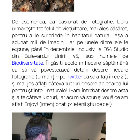
De asemenea, ca pasionat de fotografie, Doru
urmăreşte tot felul de vieţuitoare, mai ales păsăret,
pentru a le surprinde în habitatul natural. Aşa a
adunat mii de imagini, iar pe unele dinre ele le
expune, până în decembrie, inclusiv, la F64 Studio
din Bulevardul Unirii 45, sub numele de
Biodiversitate
. Îl găsiţi acolo în fiecare săptămână
ca să vă povestească detalii despre fiecare
fotografie (urmăriţi-l pe
Twitter
ca să aflaţi în ce zi),
şi mai jos aflaţi câteva lucruri despre aplecarea lui
pentru ştiinţe… naturale! L-am întrebat despre asta
şi alte câteva lucruri, iar acum vă spun şi vouă ce am
aflat. Enjoy! (intenţionat, prietenii ştiu de ce!)