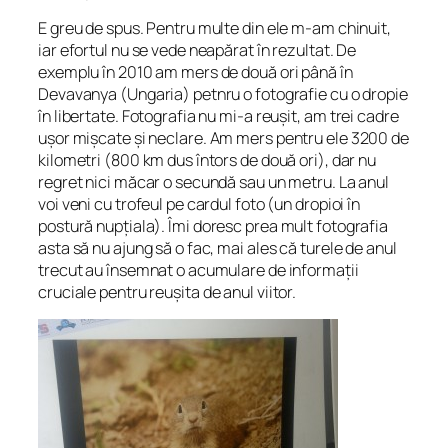
E greu de spus. Pentru multe din ele m-am chinuit,
iar efortul nu se vede neapărat în rezultat. De
exemplu în 2010 am mers de două ori până în
Devavanya (Ungaria) petnru o fotografie cu o dropie
în libertate. Fotografia nu mi-a reu
ș
it, am trei cadre
u
ș
or mi
ș
cate
ș
i neclare. Am mers pentru ele 3200 de
kilometri (800 km dus întors de două ori), dar nu
regret nici măcar o secundă sau un metru. La anul
voi veni cu trofeul pe cardul foto (un dropioi în
postură nup
ț
iala). Îmi doresc prea mult fotografia
asta să nu ajung să o fac, mai ales că turele de anul
trecut au însemnat o acumulare de informa
ț
ii
cruciale pentru reu
ș
ita de anul viitor.