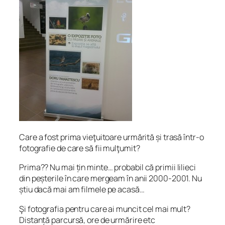
Care a fost prima vieţuitoare urmărită și trasă într-o
fotografie de care să fii mulţumit?
Prima?? Nu mai
ț
in minte… probabil că primii lilieci
din pe
ș
terile în care mergeam în anii 2000-2001. Nu
ș
tiu dacă mai am filmele pe acasă…
Şi fotografia pentru care ai muncit cel mai mult?
Distanță parcursă, ore de urmărire etc