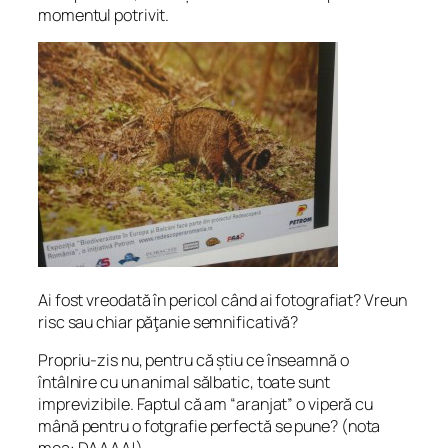
momentul potrivit.
Ai fost vreodată în pericol când ai fotografiat? Vreun
risc sau chiar păţanie semnificativă?
Propriu-zis nu, pentru că
ș
tiu ce înseamnă o
întâlnire cu un animal sălbatic, toate sunt
imprevizibile. Faptul că am “aranjat” o viperă cu
mână pentru o fotgrafie perfectă se pune?
(nota
mea: DAAAA!)