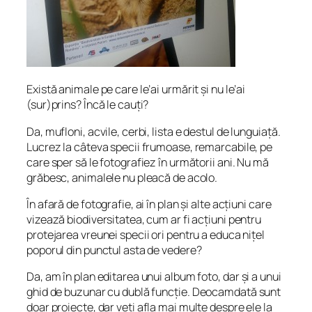
Există animale pe care le’ai urmărit și nu le’ai
(sur)prins? Încă le cauți?
Da, mufloni, acvile, cerbi, lista e destul de lunguia
ț
ă.
Lucrez la câteva specii frumoase, remarcabile, pe
care sper să le fotografiez în următorii ani. Nu mă
grăbesc, animalele nu pleacă de acolo.
În afară de fotografie, ai în plan și alte acțiuni care
vizează biodiversitatea, cum ar fi acțiuni pentru
protejarea vreunei specii ori pentru a educa nițel
poporul din punctul asta de vedere?
Da, am în plan editarea unui album foto, dar
ș
i a unui
ghid de buzunar cu dublă func
ț
ie. Deocamdată sunt
doar proiecte, dar ve
ț
i afla mai multe despre ele la