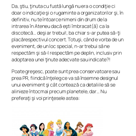
Da, ştiu, ţinuta cu fustă lungă nu era o condiţie ci
doar o indicaţie şi o rugaminte a organizatorilor şi, în
definitiv, nu te întoarce nimeni din drum de la
intrarea în Ateneu dacă eşti îmbracat(ă) ca la
discotecă… deşi ar trebui!, ba chiar s-ar putea să-ţi
placărespectivul concert. Totuşi, când e vorba de un
eveniment, de un loc special, n-ar trebui să ne
respectăm şi să-l respectăm pe deplin, inclusiv prin
adoptarea unei ţinute adecvate sau indicate?!
Poate greşesc, poate sunt prea conservatoare sau
prea PR, fiindcă înţeleg ce va să însemne designul
unui eveniment şi cât contează ca detaliile să se
alinieze întocmai precum planetele, dar… Nu
preferaţi şi voi prinţesele astea: