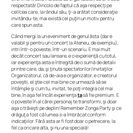
respectată! Dincolo de faptul că aşa respecţi pe
cel/cea care, la rândul său, ţi-a arătat consideraţie
invitându-te, mai există cel puţin un motiv pentru
care spun asta.
Când mergi la un eveniment de genul ăsta (dar e
valabil şi pentru un concert la Ateneu, de exemplu),
intri într-o poveste, într-un scenariu. E mai mult
decât concert sau lansare, e o experienţă cu totul,
iar experienţa asta e întregită de o sumă de detalii
printre care, da, şi ţinuta spectatorilor/invitaţilor.
Organizatorul, că de-aia e organizator, e creatorul
poveştii, el ştie cel mai bine ce urmează să se
întâmple şi cum tu, invitat, te poţi integra cel mai
bine, în aşa fel încât experienţa
ta
să fie premium. E
o poveste în al cărei personaj te transformi, şi doar
aşa o trăieşti pe deplin! Remember Zonga Party şi ce
drăguţ a fost că lumea s-a îmbrăcat conform
indicaţiilor. Fără asta ar fi fost doar o petrecere, la
fel ca oricare alta, şi nu una specială!