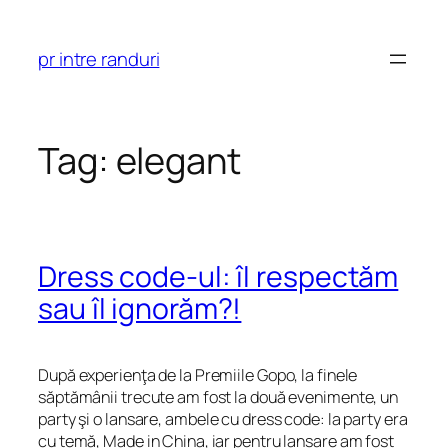
Skip
to
pr intre randuri
content
Tag:
elegant
Dress code-ul: îl respectăm
sau îl ignorăm?!
După experienţa de la Premiile Gopo, la finele
săptămânii trecute am fost la două evenimente, un
party şi o lansare, ambele cu dress code: la party era
cu temă, Made in China, iar pentru lansare am fost