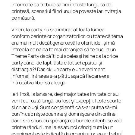
informate că trebuie să fim în fuste lungi, ca de
prinţesă, scenariul fiind unul de poveste iar invitaţia
pe măsură.
Vineri, la party, nu s-a îmbrăcat toată lumea
conform cerinţelor organizatorilor, cu toate că tema
era mai mult decât generoasă la oferit idei, şi mă
întreb la ce naiba te mai deranjezi să te duci la un
Theme Party dacă îţi pui aceleaşi haine ca la orice
party când, de fapt, ăsta e tot schepsisul şi
distracţia?! Dar, ok, un party e un eveniment
informal, intrarea s-a plătit, aşa că fiecare era
întrucâtva liber să aleagă.
Ieri, însă, la lansare, deşi majoritatea invitatelor au
venit cu fustă lungă, au fost şi excepţii, fuste scurte
şi chiar blugi. Sunt conştientă că s-ar putea să-mi
pun în cap nişte doamne şi domnişoare din online,
dar o s-o spun, cu speranţa că bunele intenţii se văd
printre rânduri: mai ales atunci când ţinuta la un
eveniment este indicată de organizator, ea ar trebui