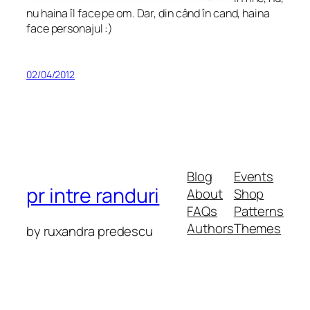
nu haina îl face pe om. Dar, din când în cand, haina
face personajul :)
02/04/2012
Blog
Events
pr intre randuri
About
Shop
FAQs
Patterns
Authors
Themes
by ruxandra predescu