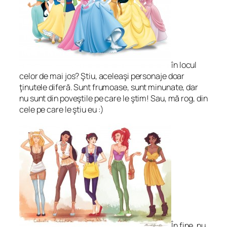
în locul
celor de mai jos? Ştiu, aceleaşi personaje doar
ţinutele diferă. Sunt frumoase, sunt minunate, dar
nu sunt din poveştile pe care le ştim! Sau, mă rog, din
cele pe care le ştiu eu :)
În fine, nu,