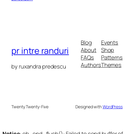
Blog
Events
pr intre randuri
About
Shop
FAQs
Patterns
Authors
Themes
by ruxandra predescu
Twenty Twenty-Five
Designed with
WordPress
Notice
: ob_end_flush(): Failed to send buffer of