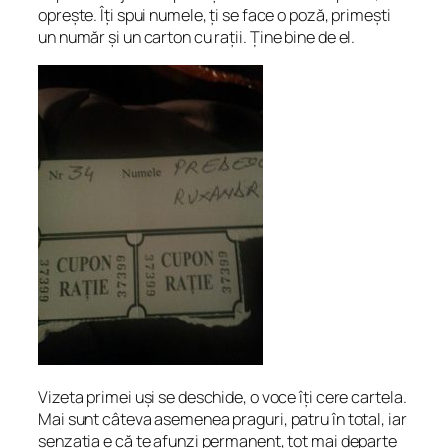
oprește. Îți spui numele, ți se face o poză, primești
un număr și un carton cu rații.
Ține bine de el.
Vizeta primei uși se deschide, o voce îți cere cartela.
Mai sunt câteva asemenea praguri, patru în total, iar
senzația e că te afunzi permanent, tot mai departe