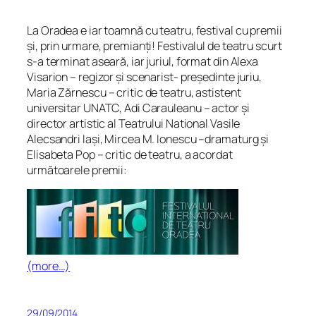
La Oradea e iar toamnă cu teatru, festival cu premii
și, prin urmare, premianți! Festivalul de teatru scurt
s-a terminat aseară, iar juriul, format din Alexa
Visarion – regizor și scenarist- președinte juriu,
Maria Zărnescu – critic de teatru, astistent
universitar UNATC, Adi Carauleanu – actor și
director artistic al Teatrului National Vasile
Alecsandri Iași, Mircea M. Ionescu –dramaturg și
Elisabeta Pop – critic de teatru, a acordat
următoarele premii:
(more…)
29/09/2014