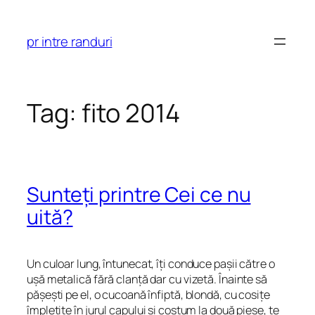
Skip
to
pr intre randuri
content
Tag:
fito 2014
Sunteți printre Cei ce nu
uită?
Un culoar lung, întunecat, îți conduce pașii către o
ușă metalică fără clanță dar cu vizetă. Înainte să
pășești pe el, o cucoană înfiptă, blondă, cu cosițe
împletite în jurul capului și costum la două piese, te