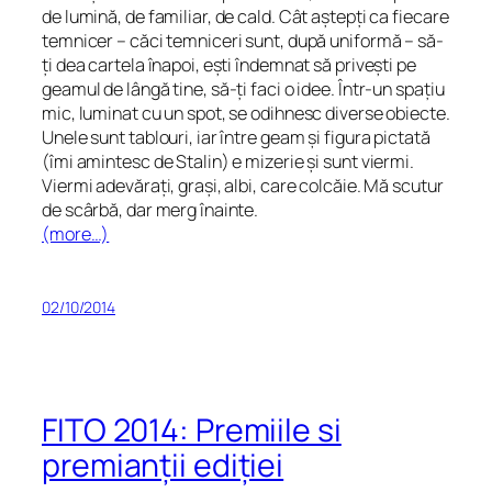
de lumină, de familiar, de cald. Cât aștepți ca fiecare
temnicer – căci temniceri sunt, după uniformă – să-
ți dea cartela înapoi, ești îndemnat să privești pe
geamul de lângă tine, să-ți faci o idee. Într-un spațiu
mic, luminat cu un spot, se odihnesc diverse obiecte.
Unele sunt tablouri, iar între geam și figura pictată
(îmi amintesc de Stalin) e mizerie și sunt viermi.
Viermi adevărați, grași, albi, care colcăie. Mă scutur
de scârbă, dar merg înainte.
(more…)
02/10/2014
FITO 2014: Premiile si
premianții ediției