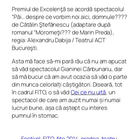
Premiul de Excelenţă se acordă spectacolul
“Păi… despre ce vorbim noi aici, domnule????
de Cătălin Ştefănescu (adaptare după
romanul “Moromeţii??? de Marin Preda),
regia: Alexandru Dabija / Teatrul ACT
Bucureşti.
Asta mă face să-mi pară rău că nu am apucat
să văd spectacolul Gianinei Cărbunariu, dar
să mă bucur că am avut ocazia să văd o parte
din munca celorlalți câștigători. Diseară, tot
în cadrul FITO, o să văd
Cei ce nu uită
, un
spectacol de care am auzit numai și numai
lucruri bune, așa că aștept cu interes
pumnul în stomac.
Festival
FITO
fito 2014
oradea
teatru