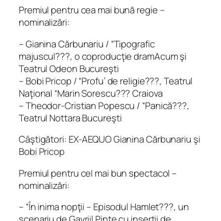
Premiul pentru cea mai bună regie –
nominalizări:
– Gianina Cărbunariu / “Tipografic
majuscul???, o coproducţie dramAcum şi
Teatrul Odeon Bucureşti
– Bobi Pricop / “Profu’ de religie???, Teatrul
Naţional “Marin Sorescu??? Craiova
– Theodor-Cristian Popescu / “Panică???,
Teatrul Nottara Bucureşti
Câştigători: EX-AEQUO Gianina Cărbunariu şi
Bobi Pricop
Premiul pentru cel mai bun spectacol –
nominalizări:
– “În inima nopţii – Episodul Hamlet???, un
scenariu de Gavriil Pinte cu inserţii de