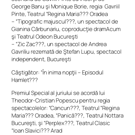
George Banu şi Monique Borie, regia: Gavriil
Pinte, Teatrul “Regina Maria??? Oradea
– “Tipografic majuscul???, un spectacol de
Gianina Cărbunariu, coproducţie dramAcum
şi Teatrul Odeon Bucureşti
– “Zic Zac???, un spectacol de Andrea
Gavriliu rezemată de Ştefan Lupu, spectacol
independent, Bucureşti
Câştigător: “În inima nopţii – Episodul
Hamlet???
Premiul Special al juriului se acordă lui
Theodor-Cristian Popescu pentru regia
spectacolelor: “Cancun???, Teatrul “Regina
Maria??? Oradea, “Panică???, Teatrul Nottara
Bucureşti, şi “Perplex???, Teatrul Clasic
“Ioan Slavici??? Arad