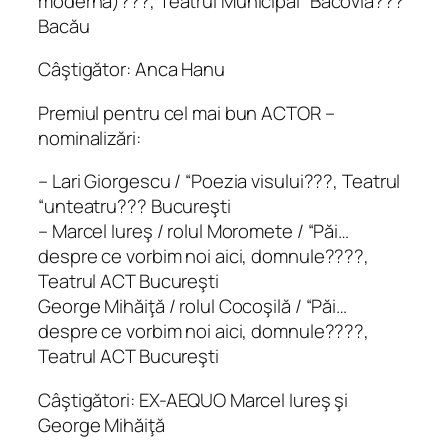
modernă)???, Teatrul Municipal “Bacovia???
Bacău
Câştigător: Anca Hanu
Premiul pentru cel mai bun ACTOR –
nominalizări:
– Lari Giorgescu / “Poezia visului???, Teatrul
“unteatru??? Bucureşti
– Marcel Iureş / rolul Moromete / “Păi…
despre ce vorbim noi aici, domnule????,
Teatrul ACT Bucureşti
George Mihăiţă / rolul Cocoşilă / “Păi…
despre ce vorbim noi aici, domnule????,
Teatrul ACT Bucureşti
Câştigători: EX-AEQUO Marcel Iureş şi
George Mihăiţă