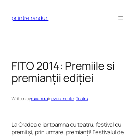
Skip
to
pr intre randuri
content
FITO 2014: Premiile si
premianții ediției
Written by
ruxandra
in
evenimente
, 
Teatru
La Oradea e iar toamnă cu teatru, festival cu
premii și, prin urmare, premianți! Festivalul de