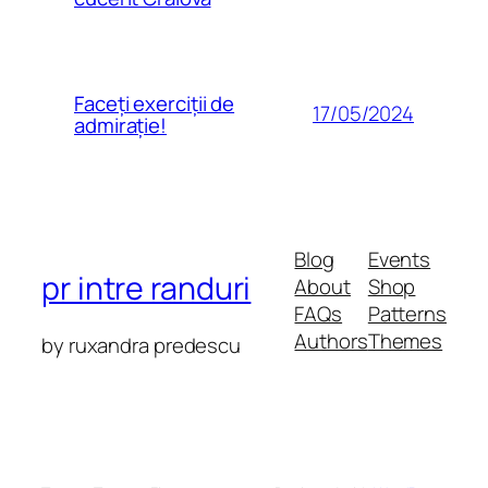
Faceți exerciții de
17/05/2024
admirație!
Blog
Events
pr intre randuri
About
Shop
FAQs
Patterns
Authors
Themes
by ruxandra predescu