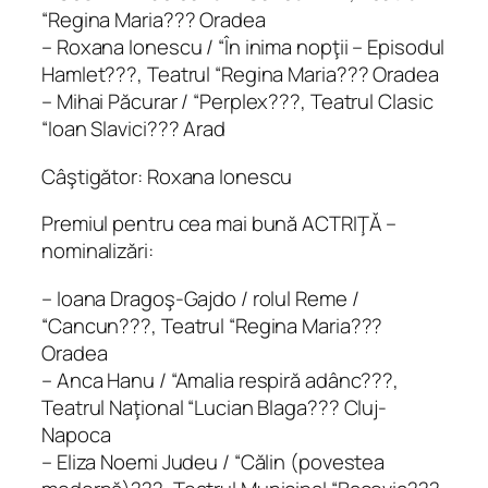
“Regina Maria??? Oradea
– Roxana Ionescu / “În inima nopţii – Episodul
Hamlet???, Teatrul “Regina Maria??? Oradea
– Mihai Păcurar / “Perplex???, Teatrul Clasic
“Ioan Slavici??? Arad
Câştigător: Roxana Ionescu
Premiul pentru cea mai bună ACTRIŢĂ –
nominalizări:
– Ioana Dragoş-Gajdo / rolul Reme /
“Cancun???, Teatrul “Regina Maria???
Oradea
– Anca Hanu / “Amalia respiră adânc???,
Teatrul Naţional “Lucian Blaga??? Cluj-
Napoca
– Eliza Noemi Judeu / “Călin (povestea