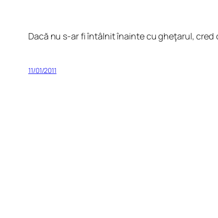
Dacă nu s-ar fi întâlnit înainte cu gheţarul, cr
11/01/2011