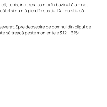
că, tenis, înot (era sa mor în bazinul ăla – not
căţel şi nu mă pierd în spaţiu. Dar nu ştiu să
erseverat. Spre deosebire de domnul din clipul de
ate să treacă peste momentele 3.12 – 3.15: