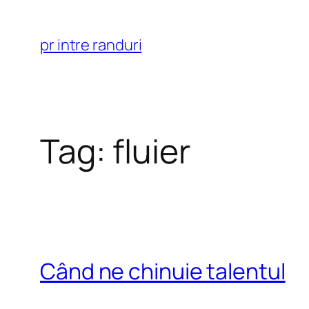
Skip
to
pr intre randuri
content
Tag:
fluier
Când ne chinuie talentul