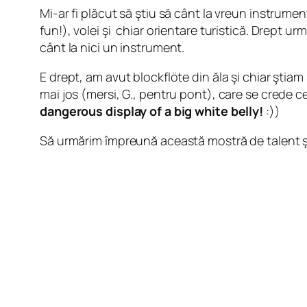
Mi-ar fi plăcut să ştiu să cânt la vreun instrumen
fun!), volei şi chiar orientare turistică. Drept u
cânt la nici un instrument.
E drept, am avut blockflöte din ăla şi chiar ştia
mai jos (mersi, G., pentru pont), care se crede c
dangerous display of a big white belly!
:))
Să urmărim împreună această mostră de talent şi