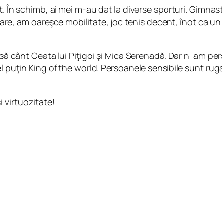
t. În schimb, ai mei m-au dat la diverse sporturi. Gimnasti
rmare, am oareşce mobilitate, joc tenis decent, înot ca un 
m să cânt Ceata lui Piţigoi şi Mica Serenadă. Dar n-am p
el puţin King of the world. Persoanele sensibile sunt rug
 virtuozitate!