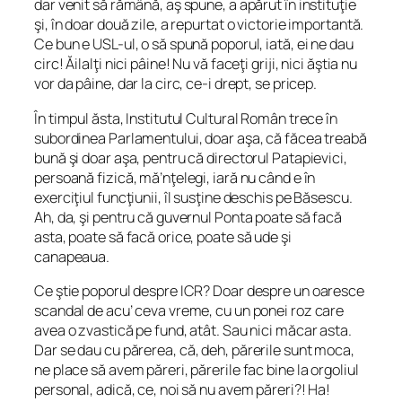
dar venit să rămână, aş spune, a apărut în instituţie
şi, în doar două zile, a repurtat o victorie importantă.
Ce bun e USL-ul, o să spună poporul, iată, ei ne dau
circ! Ăilalţi nici pâine! Nu vă faceţi griji, nici ăştia nu
vor da pâine, dar la circ, ce-i drept, se pricep.
În timpul ăsta, Institutul Cultural Român trece în
subordinea Parlamentului, doar aşa, că făcea treabă
bună şi doar aşa, pentru că directorul Patapievici,
persoană fizică, mă’nţelegi, iară nu când e în
exerciţiul funcţiunii, îl susţine deschis pe Băsescu.
Ah, da, şi pentru că guvernul Ponta poate să facă
asta, poate să facă orice, poate să ude şi
canapeaua.
Ce ştie poporul despre ICR? Doar despre un oaresce
scandal de acu’ ceva vreme, cu un ponei roz care
avea o zvastică pe fund, atât. Sau nici măcar asta.
Dar
se dau cu părerea
, că, deh, părerile sunt moca,
ne place să avem păreri, părerile fac bine la orgoliul
personal, adică, ce, noi să nu avem păreri?! Ha!