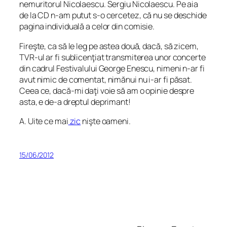
nemuritorul Nicolaescu. Sergiu Nicolaescu. Pe aia
de la CD n-am putut s-o cercetez, că nu se deschide
pagina individuală a celor din comisie.
Fireşte, ca să le leg pe astea două, dacă, să zicem,
TVR-ul ar fi sublicenţiat transmiterea unor concerte
din cadrul Festivalului George Enescu, nimeni n-ar fi
avut nimic de comentat, nimănui nu i-ar fi păsat.
Ceea ce, dacă-mi daţi voie să am o opinie despre
asta, e de-a dreptul deprimant!
A. Uite ce mai
zic
nişte oameni.
15/06/2012