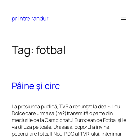
Skip
to
pr intre randuri
content
Tag:
fotbal
Pâine şi circ
La presiunea publică, TVR a renunţat la deal-ul cu
Dolce care urma sa (re?)transmită o parte din
meciurile de la Campionatul European de Fotbal şi le
va difuza pe toate. Uraaaaa, poporul a învins,
poporul are fotbal! Noul PDG al TVR-ului, interimar