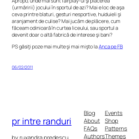
Apropo, unde mai sunt fairplay-ul şi plăcerea
(urmăririi) jocului în sportul de azi? Mai e loc de aşa
ceva printre blaturi, gesturi nesportive, huiduieli şi
aranjament de culise? Mai jucăm de plăcere, cum
făceam odinioară în curtea liceului, sau sportul a
devenit doar o altă fabrică de interese şi bani?
PS găsiţi poze mai multe şi mai mişto la
Anca pe FB
06/02/2011
Blog
Events
pr intre randuri
About
Shop
FAQs
Patterns
Authors
Themes
by ruxandra predescu