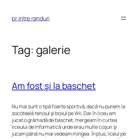
Skip
to
pr intre randuri
content
Tag:
galerie
Am fost şi la baschet
Nu mai sunt o tipă foarte sportivă, dacă nu punem la
socoteală tenisul şi boxul pe Wii. Dar în liceu am
jucat o grămadă de baschet, mergeam în curtea
liceului de Informatică unde erau multe coşuri şi
jucam până nu mai vedeam mingea. În plus, liceul pe