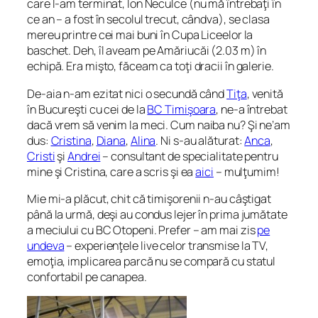
care l-am terminat, Ion Neculce (nu mă întrebaţi în
ce an – a fost în secolul trecut, cândva), se clasa
mereu printre cei mai buni în Cupa Liceelor la
baschet. Deh, îl aveam pe Amăriucăi (2.03 m) în
echipă. Era mişto, făceam ca toţi dracii în galerie.
De-aia n-am ezitat nici o secundă când
Tiţa
, venită
în Bucureşti cu cei de la
BC Timişoara
, ne-a întrebat
dacă vrem să venim la meci. Cum naiba nu? Şi ne’am
dus:
Cristina
,
Diana
,
Alina
. Ni s-au alăturat:
Anca
,
Cristi
şi
Andrei
– consultant de specialitate pentru
mine şi Cristina, care a scris şi ea
aici
– mulţumim!
Mie mi-a plăcut, chit că timişorenii n-au câştigat
până la urmă, deşi au condus lejer în prima jumătate
a meciului cu BC Otopeni. Prefer – am mai zis
pe
undeva
– experienţele live celor transmise la TV,
emoţia, implicarea parcă nu se compară cu statul
confortabil pe canapea.