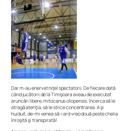
Dar m-au enervat niţel spectatorii. De fiecare dată
când jucătorii de la Timişoara aveau de executat
aruncări libere, mitocanus otopensis, încerca să le
atragă atenţia, să le strice concentrarea. A şi
huiduit, de-mi venea să-i ard vreo două peste chelia
înroşită şi transpirată!