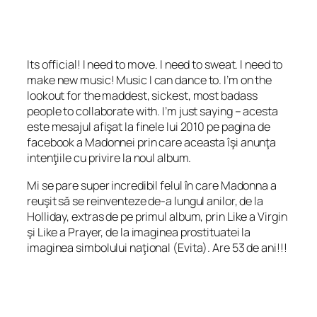
Its official! I need to move. I need to sweat. I need to
make new music! Music I can dance to. I’m on the
lookout for the maddest, sickest, most badass
people to collaborate with. I’m just saying
– acesta
este mesajul afişat la finele lui 2010 pe pagina de
facebook a Madonnei prin care aceasta îşi anunţa
intenţiile cu privire la noul album.
Mi se pare super incredibil felul în care Madonna a
reuşit să se reinventeze de-a lungul anilor, de la
Holliday, extras de pe primul album, prin Like a Virgin
şi Like a Prayer, de la imaginea prostituatei la
imaginea simbolului naţional (Evita). Are 53 de ani!!!