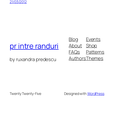
21/03/2012
Blog
Events
pr intre randuri
About
Shop
FAQs
Patterns
Authors
Themes
by ruxandra predescu
Twenty Twenty-Five
Designed with
WordPress