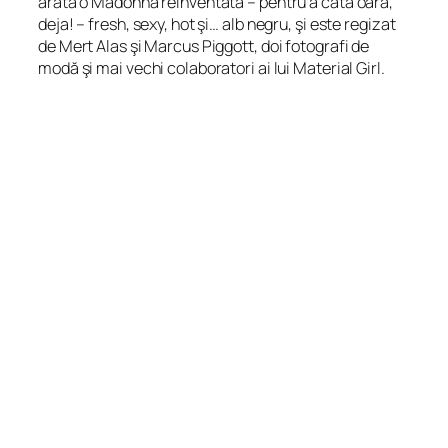
arată o Madonna reinventată – pentru a câta oară,
deja! – fresh, sexy, hot şi… alb negru, şi este regizat
de Mert Alas şi Marcus Piggott, doi fotografi de
modă şi mai vechi colaboratori ai lui Material Girl.