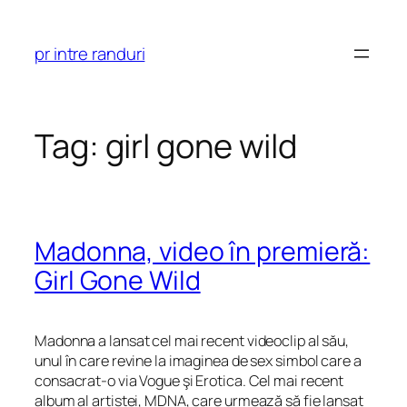
Skip
to
pr intre randuri
content
Tag:
girl gone wild
Madonna, video în premieră:
Girl Gone Wild
Madonna a lansat cel mai recent videoclip al său,
unul în care revine la imaginea de sex simbol care a
consacrat-o via Vogue şi Erotica. Cel mai recent
album al artistei, MDNA, care urmează să fie lansat