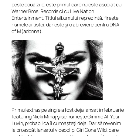
peste două zile, este primul care nu este asociat cu
Warner Bros. Records ci cu Live Nation
Entertainment. Titlul albumului reprezintă, fireşte
numele artistei, dar este şi o abreviere pentru DNA
of M(adonna).
Primul extras pe single a fost deja lansat în februarie
featuring Nicki Minaj şi se numeşte Gimme All Your
Luvin, probabil că îl cunoaşteţi deja. Dar să revenim
la proaspăt lansatul videoclip, Girl Gone Wild, care