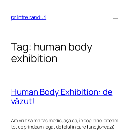
Skip
to
pr intre randuri
content
Tag:
human body
exhibition
Human Body Exhibition: de
văzut!
Am vrut să mă fac medic, aşa că, în copilărie, citeam
tot ce prindeam legat de felul în care funcţionează