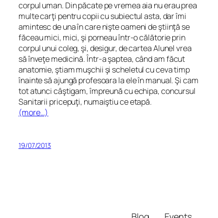
corpul uman. Din păcate pe vremea aia nu erau prea
multe carţi pentru copii cu subiectul asta, dar îmi
amintesc de una în care nişte oameni de ştiinţă se
făceau mici, mici, şi porneau într-o călătorie prin
corpul unui coleg, şi, desigur, de cartea
Alunel vrea
să înveţe medicină
. Într-a şaptea, când am făcut
anatomie, ştiam muşchii şi scheletul cu ceva timp
înainte să ajungă profesoara la ele în manual. Şi cam
tot atunci câştigam, împreună cu echipa, concursul
Sanitarii pricepuţi,
numaiştiu
ce etapă.
(more…)
19/07/2013
Blog
Events