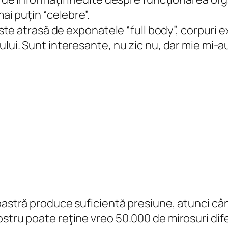
ai puţin “celebre”.
este atrasă de exponatele “full body”, corpuri e
ului. Sunt interesante, nu zic nu, dar mie mi-au
noastră produce suficientă presiune, atunci c
stru poate reţine vreo 50.000 de mirosuri dife