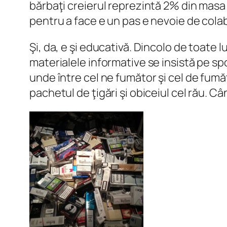
bărbaţi creierul reprezintă 2% din masa 
pentru a face e un pas e nevoie de colab
Şi, da, e şi educativă. Dincolo de toate l
materialele informative se insistă pe sp
unde între cel ne fumător şi cel de fumă
pachetul de ţigări şi obiceiul cel rău. 