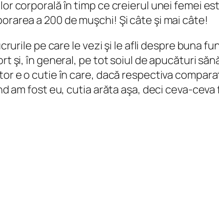
lor corporală în timp ce creierul unei femei es
orarea a 200 de muşchi! Şi câte şi mai câte!
ucrurile pe care le vezi şi le afli despre buna 
ort şi, în general, pe tot soiul de apucături s
tor e o cutie în care, dacă respectiva comparaţ
Când am fost eu, cutia arăta aşa, deci ceva-cev