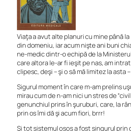
Viaţa a avut alte planuri cu mine până l
din domeniu, iar acum nişte ani buni ch
ne-medic dintr-o echipă de la Ministerul
care altora le-ar fi ieşit pe nas, am intr
clipesc, deşi – şi o să mă limitez la ast
Sigurul moment în care m-am prelins uşur
mirau cum de n-am nici un stres de “civi
genunchiul prins în şuruburi, care, la râ
prin os îmi dă şi acum fiori, brrr!
Şi tot sistemul osos a fost singurul pri