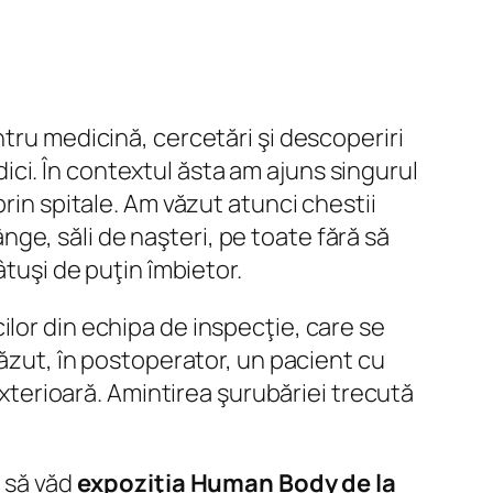
ntru medicină, cercetări şi descoperiri
ci. În contextul ăsta am ajuns singurul
rin spitale. Am văzut atunci chestii
ânge, săli de naşteri, pe toate fără să
âtuşi de puţin îmbietor.
lor din echipa de inspecţie, care se
văzut, în postoperator, un pacient cu
exterioară. Amintirea şurubăriei trecută
t să văd
expoziţia Human Body de la