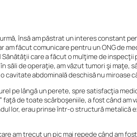
a urmă, însă am păstrat un interes constant pe
iar am făcut comunicare pentru un ONG de medi
 Sănătăţii care a făcut o mulţime de inspecţii p
at în săli de operaţie, am văzut tumori şi maţe, s
a – o cavitate abdominală deschisă nu miroase c
el pe lângă un perete, spre satisfacţia medici
l” faţă de toate scârboşeniile, a fost când am 
ndul lor, erau prinse într-o structură metalică 
n care am trecut un pic mai repede când am fos