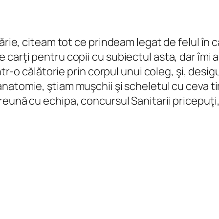
lărie, citeam tot ce prindeam legat de felul în
 carţi pentru copii cu subiectul asta, dar îmi
ntr-o călătorie prin corpul unui coleg, şi, desig
anatomie, ştiam muşchii şi scheletul cu ceva ti
reună cu echipa, concursul Sanitarii pricepuţi