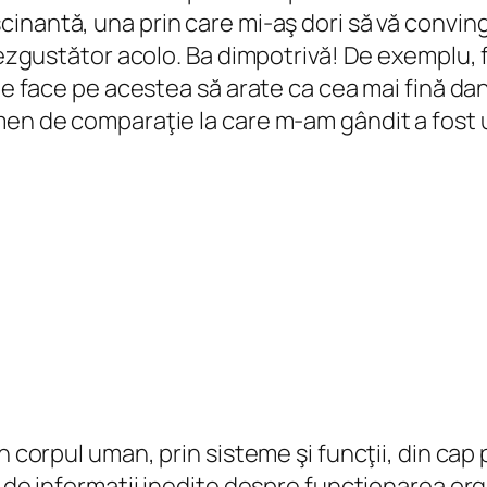
cinantă, una prin care mi-aş dori să vă conving
 dezgustător acolo. Ba dimpotrivă! De exemplu, f
 le face pe acestea să arate ca cea mai fină da
en de comparaţie la care m-am gândit a fost un
 corpul uman, prin sisteme şi funcţii, din cap p
e de informaţii inedite despre funcţionarea org