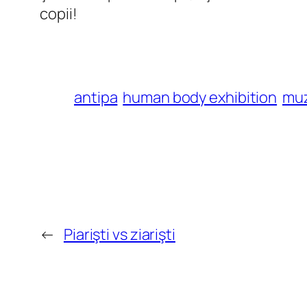
copii!
antipa
human body exhibition
mu
←
Piarişti vs ziarişti