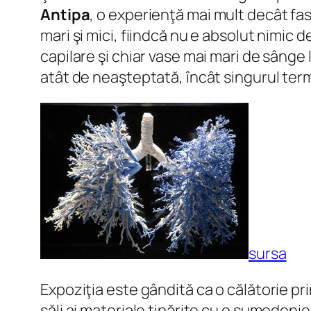
Antipa
, o experienţă mai mult decât fas
mari şi mici, fiindcă nu e absolut nimic
capilare şi chiar vase mai mari de sânge
atât de neaşteptată, încât singurul term
sursa
Expoziţia este gândită ca o călătorie prin
săli ai materiale tipărite cu o sumedeni