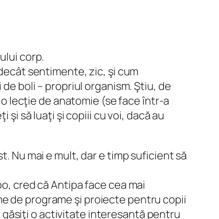
ului corp.
 decât sentimente, zic, şi cum
 de boli – propriul organism. Ştiu, de
r o lecţie de anatomie (se face într-a
şi să luaţi şi copiii cu voi, dacă au
t. Nu mai e mult, dar e timp suficient să
po, cred că Antipa face cea mai
me de programe şi proiecte pentru copii
ur găsiţi o activitate interesantă pentru