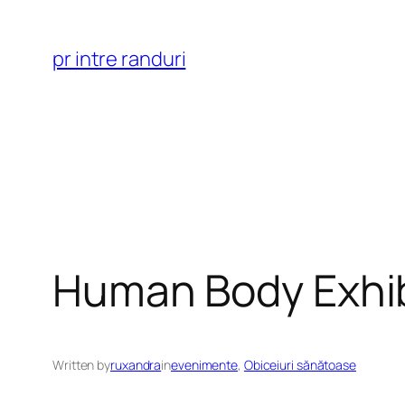
Skip
to
pr intre randuri
content
Human Body Exhibi
Written by
ruxandra
in
evenimente
, 
Obiceiuri sănătoase