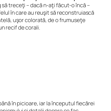
 să treceţi – dacă n-aţi făcut-o încă –
elul în care au reuşit să reconstruiască
ntelă, uşor colorată, de o frumuseţe
 recif de corali.
ână în picioare, iar la începutul fiecărei
anismului şi detalii despre ce fac