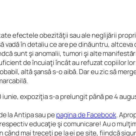
e efectele obezităţii sau ale neglijării propri
să vadă în detaliu ce are pe dinăuntru, altceva
că sunt şi anomalii, tumori şi alte manifestări
ficient de încuiaţi încât au refuzat copiilor lo
abil, altă şansă s-o aibă. Dar eu zic să mergeţi 
marcabilă.
 iunie, expoziţia s-a prelungit până pe 4 augus
 de la Antipa sau pe
pagina de Facebook
. Apro
 respectiv educaţie şi comunicare! Au o mulţi
n când mai treceţi pe la ei pe site, fiindcă sig