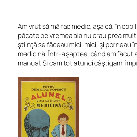
Am vrut să mă fac medic, aşa că, în copi
păcate pe vremea aia nu erau prea multe
ştiinţă se făceau mici, mici, şi porneau î
medicină
. Într-a şaptea, când am făcut 
manual. Şi cam tot atunci câştigam, împ