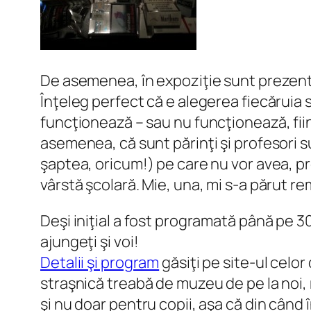
De asemenea, în expoziţie sunt prezentat
Înţeleg perfect că e alegerea fiecăruia 
funcţionează – sau nu funcţionează, fiind
asemenea, că sunt părinţi şi profesori su
şaptea, oricum!) pe care nu vor avea, prob
vârstă şcolară. Mie, una, mi s-a părut re
Deşi iniţial a fost programată până pe 30
ajungeţi şi voi!
Detalii şi program
găsiţi pe site-ul celor
straşnică treabă de muzeu de pe la noi,
şi nu doar pentru copii, aşa că din când î