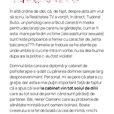
În altă ordine de idei, că, de fapt, despre asta am vrut
să scriu, la Realitatea TV a vorbit, în direct, Tudorel
Butoi, un psiholog care a făcut carieră în media
pentru declaraţii pe care nu le gândeşte, cum ar fi
asta:
mare parte din victime (ale asalturilor sexuale)
sunt niste pitipoance si femei cu caracter de „lelita
balcanica???! Femeile ar trebuie sa fie atente pe
unde umbla si cu cine intra in vorba, nu sa dea buzna
dupa aia la politie c-au fost violate!
Domnul ăsta care are diplomă şi cabinet de
psihoterapie s-a dat cu părerea domniei sale pe larg
despre eveniment. Personal, mi se pare că abera cu
graţie, dar asta e mai puţin important faţă de faptul
că a spus că la el
la cabinet vin tot soiul de dilii
care au tot soiul de porniri când sunt părăsiţi de
partener. Băi, nene! Oamenii care au probleme de
sănătate mintală sunt oameni bolnavi. Boala
creierului e la fel de boală ca cea de inimă, rinichi