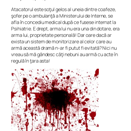
Atacatorul este soţul gelos al uneia dintre coafeze,
şofer pe o ambulanţă a Ministerului de Interne, se
afla în concediu medical după ce fusese internat la
Psihiatrie. E drept, arma lui nu era una din dotare, era
arma lui, proprietate personală! Dar oare dacă ar
exista un sistem de monitorizare al celor care au
armă această dramă n-ar fi putut fi evitată? Nici nu
vreau să mă gândesc câţi nebuni au armă cu acte în
regulă în ţara asta!