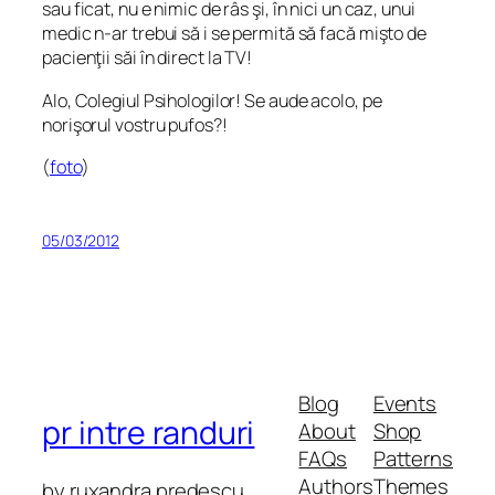
sau ficat, nu e nimic de râs şi, în nici un caz, unui
medic n-ar trebui să i se permită să facă mişto de
pacienţii săi în direct la TV!
Alo, Colegiul Psihologilor! Se aude acolo, pe
norişorul vostru pufos?!
(
foto
)
05/03/2012
Blog
Events
pr intre randuri
About
Shop
FAQs
Patterns
Authors
Themes
by ruxandra predescu