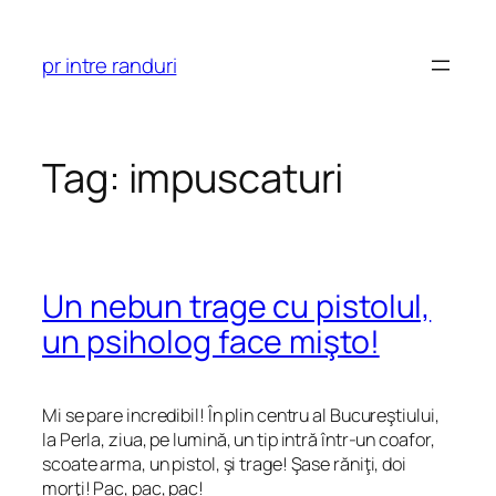
Skip
to
pr intre randuri
content
Tag:
impuscaturi
Un nebun trage cu pistolul,
un psiholog face mişto!
Mi se pare incredibil! În plin centru al Bucureştiului,
la Perla, ziua, pe lumină, un tip intră într-un coafor,
scoate arma, un pistol, şi trage! Şase răniţi, doi
morţi! Pac, pac, pac!