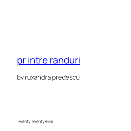
pr intre randuri
by ruxandra predescu
Twenty Twenty-Five