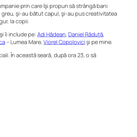
campanie prin care îşi propun să strângă bani
n greu, şi-au bătut capul, şi-au pus creativitatea
ur, la copii.
şi îi include pe:
Adi Hădean
,
Daniel Răduţă
,
rca
– Lumea Mare,
Viorel Copolovici
şi pe mine.
iali. În această seară, după ora 23, o să