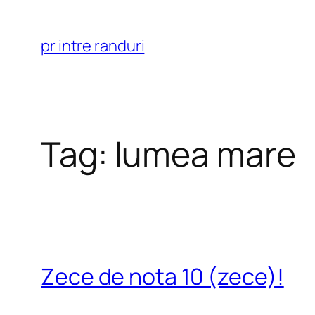
Skip
to
pr intre randuri
content
Tag:
lumea mare
Zece de nota 10 (zece)!