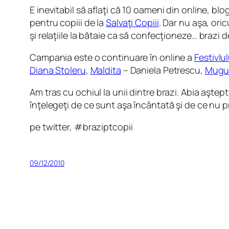
E inevitabil să aflaţi că 10 oameni din online, b
pentru copiii de la
Salvaţi Copiii
. Dar nu aşa, ori
şi relaţiile la bătaie ca să confecţioneze… brazi de 
Campania este o continuare în online a
Festivlu
Diana Stoleru
,
Maldita
– Daniela Petrescu,
Mugur
Am tras cu ochiul la unii dintre brazi. Abia aştep
înţelegeţi de ce sunt aşa încântată şi de ce nu pr
pe twitter, #braziptcopii
09/12/2010