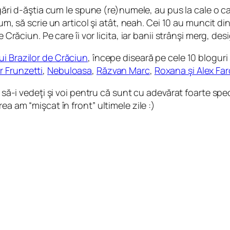
logări d-ăştia cum le spune (re)numele, au pus la cale o 
cum, să scrie un articol şi atât, neah. Cei 10 au muncit di
Crăciun. Pe care îi vor licita, iar banii strânşi merg, desig
lui Brazilor de Crăciun
, începe diseară pe cele 10 bloguri 
 Frunzetti
,
Nebuloasa
,
Răzvan Marc
,
Roxana şi Alex Fa
t să-i vedeţi şi voi pentru că sunt cu adevărat foarte spec
ea am “mişcat în front” ultimele zile :)