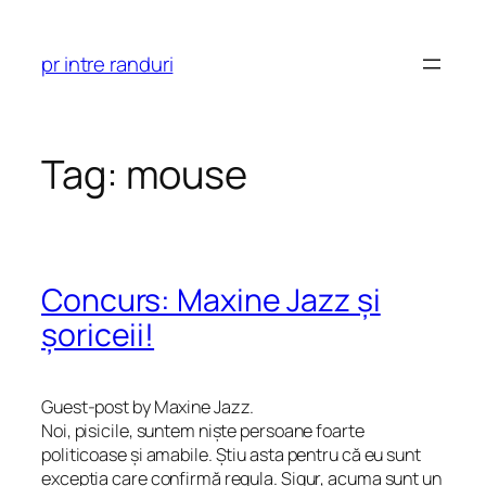
Skip
to
pr intre randuri
content
Tag:
mouse
Concurs: Maxine Jazz și
șoriceii!
Guest-post by Maxine Jazz.
Noi, pisicile, suntem niște persoane foarte
politicoase și amabile. Știu asta pentru că eu sunt
excepția care confirmă regula. Sigur, acuma sunt un