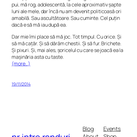
pui, mă rog, adolescentă, la cele aproximativ șapte
luni ale mele, dar încă nu am devenit politicoasă ori
amabilă. Sau ascultătoare. Sau cuminte. Cel puțin
dacă e să mă iau după ea.
Dar mie îmi place să mă joc. Tot timpul. Cu orice. Și
să mă cațăr. Și să dărâm chestii. Și să fur. Brichete.
Și pixuri. Și, mai ales, șoricelul cu care se joacă ea la
mașinăria asta cu taste.
(more…)
19/11/2014
Blog
Events
About
Shop