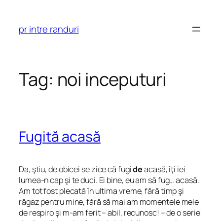
Skip
to
pr intre randuri
content
Tag:
noi inceputuri
Fugită acasă
Da, ştiu, de obicei se zice că fugi
de
acasă, îţi iei
lumea-n cap şi te duci. Ei bine, eu am să fug… acasă.
Am tot fost plecată în ultima vreme, fără timp şi
răgaz pentru mine, fără să mai am momentele mele
de respiro şi m-am ferit – abil, recunosc! – de o serie