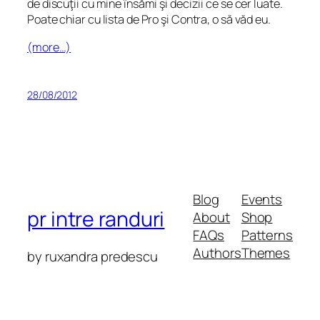
de discuţii cu mine însămi şi decizii ce se cer luate.
Poate chiar cu lista de Pro şi Contra, o să văd eu.
(more…)
28/08/2012
Blog
Events
pr intre randuri
About
Shop
FAQs
Patterns
Authors
Themes
by ruxandra predescu