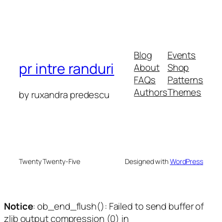
Blog
Events
pr intre randuri
About
Shop
FAQs
Patterns
Authors
Themes
by ruxandra predescu
Twenty Twenty-Five
Designed with
WordPress
Notice
: ob_end_flush(): Failed to send buffer of
zlib output compression (0) in