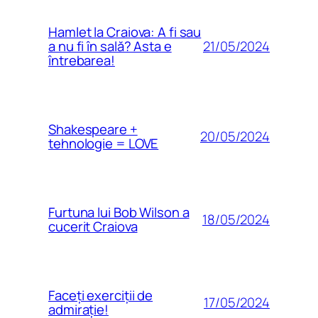
Hamlet la Craiova: A fi sau
21/05/2024
a nu fi în sală? Asta e
întrebarea!
Shakespeare +
20/05/2024
tehnologie = LOVE
Furtuna lui Bob Wilson a
18/05/2024
cucerit Craiova
Faceți exerciții de
17/05/2024
admirație!