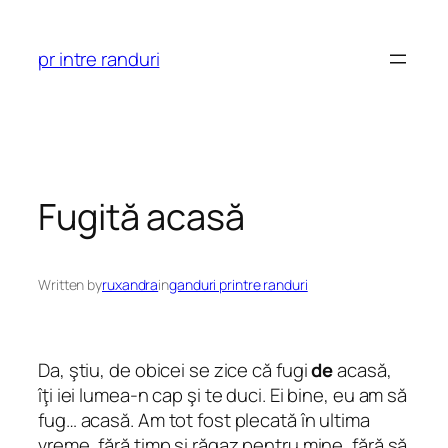
Skip
to
pr intre randuri
content
Fugită acasă
Written by
ruxandra
in
ganduri printre randuri
Da, ştiu, de obicei se zice că fugi
de
acasă,
îţi iei lumea-n cap şi te duci. Ei bine, eu am să
fug… acasă. Am tot fost plecată în ultima
vreme, fără timp şi răgaz pentru mine, fără să