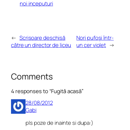
noi inceputuri
←
Scrisoare deschisă
Nori pufoşi într-
către un director de liceu
un cer violet
→
Comments
4 responses to “Fugită acasă”
28/08/2012
Gabi
pls poze de inainte si dupa:)