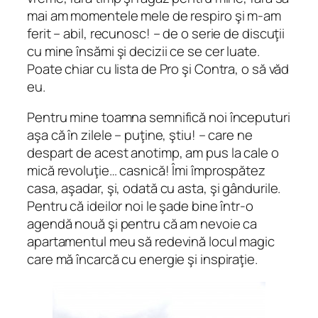
mai am momentele mele de respiro şi m-am
ferit – abil, recunosc! – de o serie de discuţii
cu mine însămi şi decizii ce se cer luate.
Poate chiar cu lista de Pro şi Contra, o să văd
eu.
Pentru mine toamna semnifică noi începuturi
aşa că în zilele – puţine, ştiu! – care ne
despart de acest anotimp, am pus la cale o
mică revoluţie… casnică! Îmi împrospătez
casa, aşadar, şi, odată cu asta, şi gândurile.
Pentru că ideilor noi le şade bine într-o
agendă nouă şi pentru că am nevoie ca
apartamentul meu să redevină locul magic
care mă încarcă cu energie şi inspiraţie.