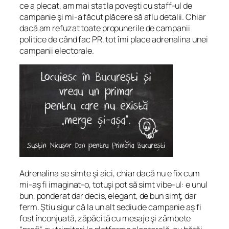
ce a plecat, am mai stat la poveşti cu staff-ul de
campanie şi mi-a făcut plăcere să aflu detalii. Chiar
dacă am refuzat toate propunerile de campanii
politice de când fac PR, tot îmi place adrenalina unei
campanii electorale.
Adrenalina se simte şi aici, chiar dacă nu e fix cum
mi-aş fi imaginat-o, totuşi pot să simt
vibe
-ul: e unul
bun, ponderat dar decis, elegant, de bun simţ, dar
ferm. Ştiu sigur că la un alt sediu de campanie aş fi
fost înconjuată, zăpăcită cu mesaje şi zâmbete