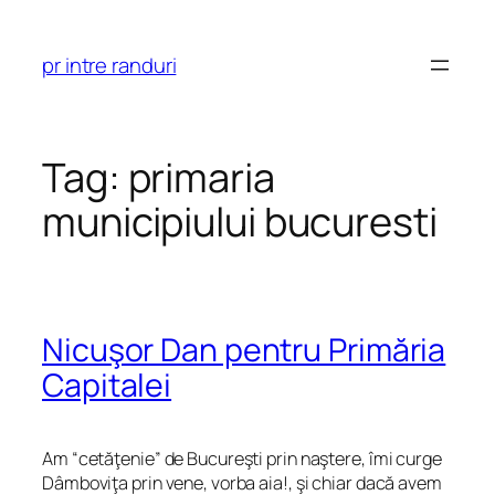
Skip
to
pr intre randuri
content
Tag:
primaria
municipiului bucuresti
Nicuşor Dan pentru Primăria
Capitalei
Am “cetăţenie” de Bucureşti prin naştere, îmi curge
Dâmboviţa prin vene, vorba aia!, şi chiar dacă avem