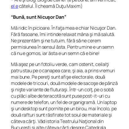
el e
cătelul. Îl cheamă Duţu Maxim)
“Bună, sunt Nicuşor Dan”
Mă ridic în picioare. În faţa mea e chiar Nicuşor Dan.
Fără fasoane, îmi intinde relaxat mâna şi mă salută.
Ne prezentăm şi ne tutuim, fără să ne cerem
permisiunea în sensul ăsta. Pentru mine e un semn
că nu e gomos, iar ăsta e un semn că e bine!
Mă aşez pe un fotoliu verde, cam ostenit, ceilalţi
patru stau pe o canapea care, şi aia, a prins vremuri
mai bune. Pe pereţi sunt afişe electorale, două
modele de tricouri, două modele de sacoşe de pânză
şi nişte variante de fluturaşi. Într-un colţ, pe o sobă
cu plăci albe de teracotă sunt puse post-it-uri cu
numere de telefon, un fel de organigramă. Un laptop
şi un desktop sunt pornite pe un birou, mai încolo, pe
două rafturi sunt răsfirate tot soiul de materiale şi
câteva cărţi. Văd istoria Teatrului Naţional din
Bucureşti şi alte câteva cărţi despre Catedrala