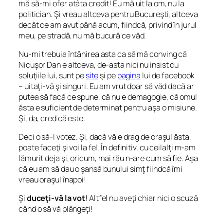
mă să-mi ofer atâta credit! Eu mă uit la om, nu la
politician. Şi vreau altceva pentru Bucureşti, altceva
decât ce am avut până acum, fiindcă, privind în jurul
meu, pe stradă, nu mă bucură ce văd.
Nu-mi trebuia întânirea asta ca să mă conving că
Nicuşor Dan e altceva, de-asta nici nu insist cu
soluţiile lui, sunt pe
site
şi pe
pagina
lui de facebook
– uitaţi-vă şi singuri. Eu am vrut doar să văd dacă ar
putea să facă ce spune, că nu e demagogie, că omul
ăsta e suficient de determinat pentru aşa o misiune.
Şi, da, cred că este.
Deci o să-l votez. Şi, dacă vă e drag de oraşul ăsta,
poate faceţi şi voi la fel. În definitiv, cu ceilalţi m-am
lămurit deja şi, oricum, mai rău n-are cum să fie. Aşa
că eu am să dau o şansă bunului simţ fiindcă îmi
vreau oraşul înapoi!
Şi
duceţi-vă la vot
! Altfel nu aveţi chiar nici o scuză
când o să vă plângeţi!