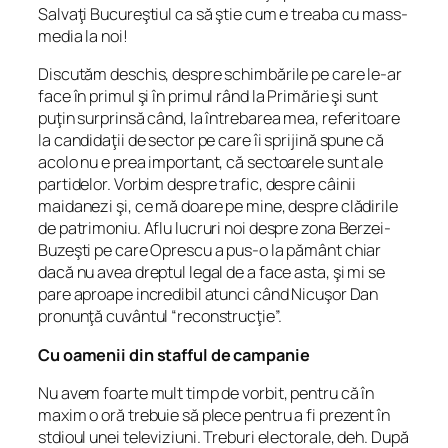
Salvaţi Bucureştiul ca să ştie cum e treaba cu mass-
media la noi!
Discutăm deschis, despre schimbările pe care le-ar
face în primul şi în primul rând la Primărie şi sunt
puţin surprinsă când, la întrebarea mea, referitoare
la candidaţii de sector pe care îi sprijină spune că
acolo nu e prea important, că sectoarele sunt ale
partidelor. Vorbim despre trafic, despre câinii
maidanezi şi, ce mă doare pe mine, despre clădirile
de patrimoniu. Aflu lucruri noi despre zona Berzei-
Buzeşti pe care Oprescu a pus-o la pământ chiar
dacă nu avea dreptul legal de a face asta, şi mi se
pare aproape incredibil atunci când Nicuşor Dan
pronunţă cuvântul “reconstrucţie”.
Cu oamenii din stafful de campanie
Nu avem foarte mult timp de vorbit, pentru că în
maxim o oră trebuie să plece pentru a fi prezent în
stdioul unei televiziuni. Treburi electorale, deh. După