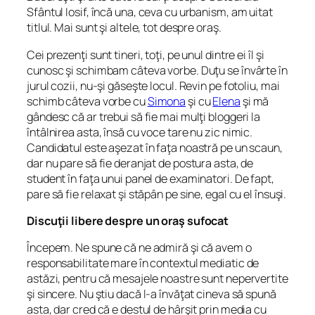
Sfântul Iosif, încă una, ceva cu urbanism, am uitat
titlul. Mai sunt şi altele, tot despre oraş.
Cei prezenţi sunt tineri, toţi, pe unul dintre ei îl şi
cunosc şi schimbam câteva vorbe. Duţu se învârte în
jurul cozii, nu-şi găseşte locul. Revin pe fotoliu, mai
schimb câteva vorbe cu
Simona
şi cu
Elena
şi mă
gândesc că ar trebui să fie mai mulţi bloggeri la
întâlnirea asta, însă cu voce tare nu zic nimic.
Candidatul este aşezat în faţa noastră pe un scaun,
dar nu pare să fie deranjat de postura asta, de
student în faţa unui panel de examinatori. De fapt,
pare să fie relaxat şi stăpân pe sine, egal cu el însuşi.
Discuţii libere despre un oraş sufocat
Începem. Ne spune că ne admiră şi că avem o
responsabilitate mare în contextul mediatic de
astăzi, pentru că mesajele noastre sunt nepervertite
şi sincere. Nu ştiu dacă l-a învăţat cineva să spună
asta, dar cred că e destul de hârşit prin media cu