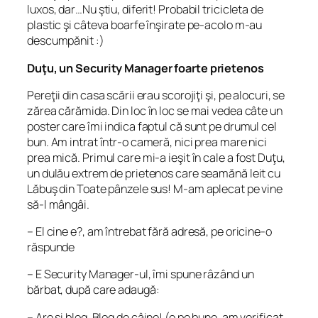
luxos, dar…Nu ştiu, diferit! Probabil tricicleta de
plastic şi câteva boarfe înşirate pe-acolo m-au
descumpănit :)
Duţu, un Security Manager foarte prietenos
Pereţii din casa scării erau scorojiţi şi, pe alocuri, se
zărea cărămida. Din loc în loc se mai vedea câte un
poster care îmi indica faptul că sunt pe drumul cel
bun. Am intrat într-o cameră, nici prea mare nici
prea mică. Primul care mi-a ieşit în cale a fost Duţu,
un dulău extrem de prietenos care seamănă leit cu
Lăbuş din Toate pânzele sus! M-am aplecat pe vine
să-l mângâi.
– El cine e?, am întrebat fără adresă, pe oricine-o
răspunde
– E Security Manager-ul, îmi spune râzând un
bărbat, după care adaugă:
– Are şi blog. Blog de câine! (e pe bune, am verificat,