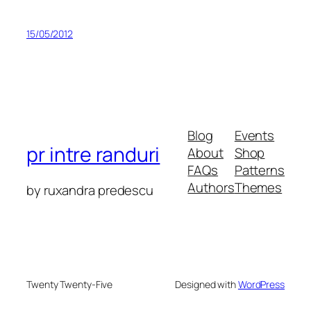
15/05/2012
Blog
Events
pr intre randuri
About
Shop
FAQs
Patterns
Authors
Themes
by ruxandra predescu
Twenty Twenty-Five
Designed with
WordPress