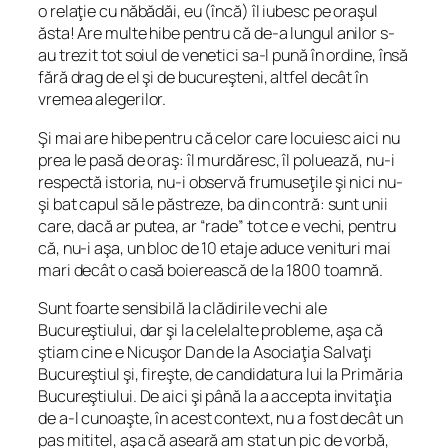
o relaţie cu năbădăi, eu (încă) îl iubesc pe oraşul
ăsta! Are multe hibe pentru că de-a lungul anilor s-
au trezit tot soiul de venetici sa-l pună în ordine, însă
fără drag de el şi de bucureşteni, altfel decât în
vremea alegerilor.
Şi mai are hibe pentru că celor care locuiesc aici nu
prea le pasă de oraş: îl murdăresc, îl poluează, nu-i
respectă istoria, nu-i observă frumuseţile şi nici nu-
şi bat capul să le păstreze, ba din contră: sunt unii
care, dacă ar putea, ar “rade” tot ce e vechi, pentru
că, nu-i aşa, un bloc de 10 etaje aduce venituri mai
mari decât o casă boierească de la 1800 toamnă.
Sunt foarte sensibilă la clădirile vechi ale
Bucureştiului, dar şi la celelalte probleme, aşa că
ştiam cine e Nicuşor Dan de la Asociaţia Salvaţi
Bucureştiul şi, fireşte, de candidatura lui la Primăria
Bucureştiului. De aici şi până la a accepta invitaţia
de a-l cunoaşte, în acest context, nu a fost decât un
pas mititel, aşa că aseară am stat un pic de vorbă,