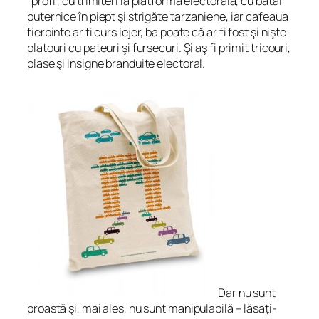
“profi”, cu trimiteri la platforma electorală, cu bătăi
puternice în piept şi strigăte tarzaniene, iar cafeaua
fierbinte ar fi curs lejer, ba poate că ar fi fost şi nişte
platouri cu pateuri şi fursecuri. Şi aş fi primit tricouri,
plase şi insigne branduite electoral.
Dar nu sunt
proastă şi, mai ales, nu sunt manipulabilă – lăsaţi-