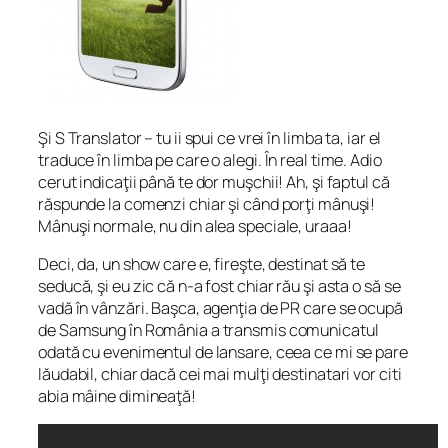
Şi S Translator – tu ii spui ce vrei în limba ta, iar el
traduce în limba pe care o alegi. În real time. Adio
cerut indicaţii până te dor muşchii! Ah, şi faptul că
răspunde la comenzi chiar şi când porţi mânuşi!
Mânuşi normale, nu din alea speciale, uraaa!
Deci, da, un show care e, fireşte, destinat să te
seducă, şi eu zic că n-a fost chiar rău şi asta o să se
vadă în vânzări. Başca, agenţia de PR care se ocupă
de Samsung în România a transmis comunicatul
odată cu evenimentul de lansare, ceea ce mi se pare
lăudabil, chiar dacă cei mai mulţi destinatari vor citi
abia mâine dimineaţă!