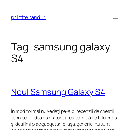
Skip
to
pr intre randuri
content
Tag:
samsung galaxy
S4
Noul Samsung Galaxy S4
În mod normal nu vedeţi pe-aici recenzii de chestii
tehnice fiindcă eu nu sunt prea tehnică de felul meu
şi deşi îmi plac gadgeturile, aşa, generic, nu sunt