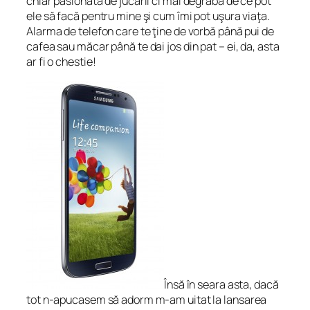
chiar pasionată de jucării ci mai degrabă de ce pot
ele să facă pentru mine şi cum îmi pot uşura viaţa.
Alarma de telefon care te ţine de vorbă până pui de
cafea sau măcar până te dai jos din pat – ei, da, asta
ar fi o chestie!
Însă în seara asta, dacă
tot n-apucasem să adorm m-am uitat la lansarea