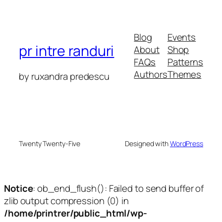
Blog
Events
pr intre randuri
About
Shop
FAQs
Patterns
Authors
Themes
by ruxandra predescu
Twenty Twenty-Five
Designed with
WordPress
Notice
: ob_end_flush(): Failed to send buffer of
zlib output compression (0) in
/home/printrer/public_html/wp-