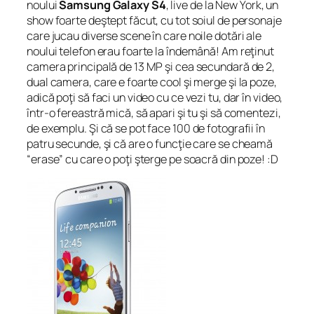
noului
Samsung Galaxy S4
, live de la New York, un
show foarte deştept făcut, cu tot soiul de personaje
care jucau diverse scene în care noile dotări ale
noului telefon erau foarte la îndemână! Am reţinut
camera principală de 13 MP şi cea secundară de 2,
dual camera, care e foarte cool şi merge şi la poze,
adică poţi să faci un video cu ce vezi tu, dar în video,
într-o fereastră mică, să apari şi tu şi să comentezi,
de exemplu. Şi că se pot face 100 de fotografii în
patru secunde, şi că are o funcţie care se cheamă
“erase” cu care o poţi şterge pe soacră din poze! :D