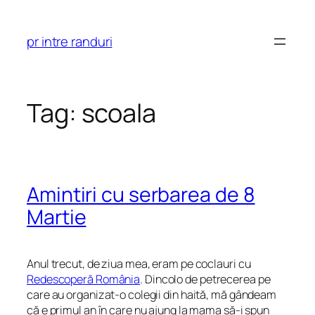
Skip
to
pr intre randuri
content
Tag:
scoala
Amintiri cu serbarea de 8
Martie
Anul trecut, de ziua mea, eram pe coclauri cu
Redescoperă România
. Dincolo de petrecerea pe
care au organizat-o colegii din haită, mă gândeam
că e primul an în care nu ajung la mama să-i spun