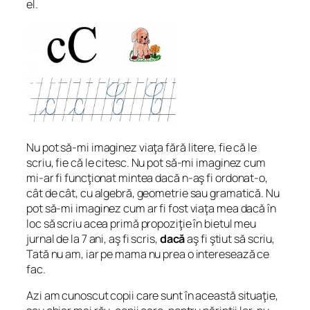
el.
Nu pot să-mi imaginez viaţa fără litere, fie că le
scriu, fie că le citesc. Nu pot să-mi imaginez cum
mi-ar fi funcţionat mintea dacă n-aş fi ordonat-o,
cât de cât, cu algebră, geometrie sau gramatică. Nu
pot să-mi imaginez cum ar fi fost viaţa mea dacă în
loc să scriu acea primă propoziţie în bietul meu
jurnal de la 7 ani, aş fi scris,
dacă
aş fi ştiut să scriu,
Tată nu am, iar pe mama nu prea o interesează ce
fac.
Azi am cunoscut copii care sunt în această situaţie,