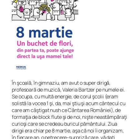
În şcoală, în gimnaziu, am avut o super dirigă,
profesoară de muzică, Valeria Bartzer pe numele ei.
Se ocupa, cu multă energie, de corul şcolii (eram
solistă la vocea 1 şi, da, mai ştiu şi acum cântecul cu
care am câştigat nush ce Cântarea României), de
formaţia de block flute şi de noi, nişte neastâmpăraţi
curioşi care se credeau buricul pământului. Ziua
dirigii era chiar pe 8 martie, aşa că noi îi organizam,
în fiecare an, o petrecere-surpriză care, vă daţi