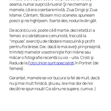
seama, numai surpriză nu era! Şi ne chemam şi
mamele, că era o serbare mixtă, Ziua Dirigii şi Ziua
Mamei. Cântam, făceam mici scenete, spuneam
poezii şi ne înghiţeam, foarte des, nodurile din gât.
De acord cu voi, poate că 8 martie, decretată zi a
femeii, e o sărbătoare comunistă, trecută la
“impuse”, exerciţiu de răbdare masculină şi profit
pentru florărese. Dar, dacă le mai aveţi prin preajmă,
trimiteţi mamelor voastre nişte flori mâine sau
măcar o fotografie recentă cu voi – uite, Cristi şi
Radu de la
Foto Union sunt specialişti
în Portret (de
femeie).
Garantat, mamele se vor bucura la fel de mult, dacă
nu şi mai mult fiindcă, ştiu eu, le e mai dor de noi
decât ne spun nouă! Ca să nu ne supere, cumva :)