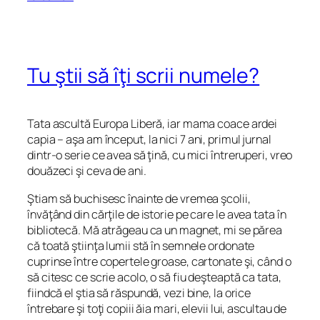
Tu ştii să îţi scrii numele?
Tata ascultă Europa Liberă, iar mama coace ardei
capia –
aşa am început, la nici 7 ani, primul jurnal
dintr-o serie ce avea să ţină, cu mici întreruperi, vreo
douăzeci şi ceva de ani.
Ştiam să buchisesc înainte de vremea şcolii,
învăţând din cărţile de istorie pe care le avea tata în
bibliotecă. Mă atrăgeau ca un magnet, mi se părea
că toată ştiinţa lumii stă în semnele ordonate
cuprinse între copertele groase, cartonate şi, când o
să citesc ce scrie acolo, o să fiu deşteaptă ca tata,
fiindcă el ştia să răspundă, vezi bine, la orice
întrebare şi toţi copiii ăia mari, elevii lui, ascultau de