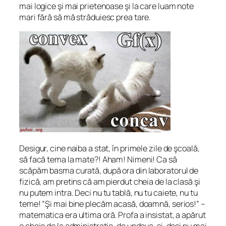
mai logice şi mai prietenoase şi la care luam note
mari fără să mă străduiesc prea tare.
Desigur, cine naiba a stat, în primele zile de şcoală,
să facă tema la mate?! Aham! Nimeni! Ca să
scăpăm basma curată, după ora din laboratorul de
fizică, am pretins că am pierdut cheia de la clasă şi
nu putem intra. Deci nu tu tablă, nu tu caiete, nu tu
teme! “Şi mai bine plecăm acasă, doamnă, serios!” –
matematica era ultima oră. Profa a insistat, a apărut
o cheie de la administraţie, de undeva, şi, deşi nu mai