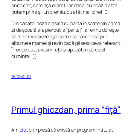
orice caz, cam aşa eram), iar dacă, cu ocazia asta,
putem primi şi-un premiu, cu atât mai bine! :D
Din păcate, poza clasică cu harta în spate din prima
zi de şcoală s-a pierdut la “partaj”, iar ex nu doreşte
să mi-o înapoieze aşa că tre’ să răscolesc prin
albumele mamei şi revin dacă găsesc ceva relevant.
În orice caz, aveam faţă şi apucături de copil
cuminte! :))
15/09/2011
Primul ghiozdan, prima “fiţă”
Am
citit
prin presă că există un program intitulat