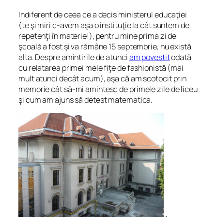
Indiferent de ceea ce a decis ministerul educaţiei
(te şi miri c-avem aşa o instituţie la cât suntem de
repetenţi în materie!), pentru mine prima zi de
şcoală a fost şi va rămâne 15 septembrie, nu există
alta. Despre amintirile de atunci
am povestit
odată
cu relatarea primei mele fiţe de fashionistă (mai
mult atunci decât acum), aşa că am scotocit prin
memorie cât să-mi amintesc de primele zile de liceu
şi cum am ajuns să detest matematica.