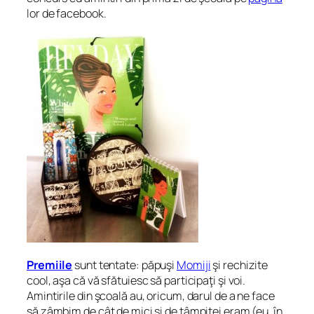
lor de facebook.
Premiile
sunt tentate: păpuşi
Momiji
şi rechizite
cool, aşa că vă sfătuiesc să participaţi şi voi.
Amintirile din şcoală au, oricum, darul de a ne face
să zâmbim de cât de mici şi de tâmpiţei eram (eu, în