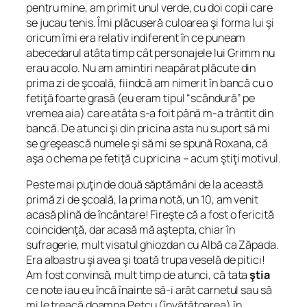
pentru mine, am primit unul verde, cu doi copii care
se jucau tenis. Îmi plăcuseră culoarea şi forma lui şi
oricum îmi era relativ indiferent în ce puneam
abecedarul atâta timp cât personajele lui Grimm nu
erau acolo. Nu am amintiri neapărat plăcute din
prima zi de şcoală, fiindcă am nimerit în bancă cu o
fetiţă foarte grasă (eu eram tipul “scândură” pe
vremea aia) care atâta s-a foit până m-a trântit din
bancă. De atunci şi din pricina asta nu suport să mi
se greşească numele şi să mi se spună Roxana, că
aşa o chema pe fetiţă cu pricina – acum ştiţi motivul.
Peste mai puţin de două săptămâni de la această
primă zi de şcoală, la prima notă, un 10, am venit
acasă plină de încântare! Fireşte că a fost o fericită
coincidenţă, dar acasă mă aştepta, chiar în
sufragerie, mult visatul ghiozdan cu Albă ca Zăpada.
Era albastru şi avea şi toată trupa veselă de pitici!
Am fost convinsă, mult timp de atunci, că tata
ştia
ce note iau eu încă înainte să-i arăt carnetul sau să
mi le treacă doamna Petcu (învăţătoarea) în