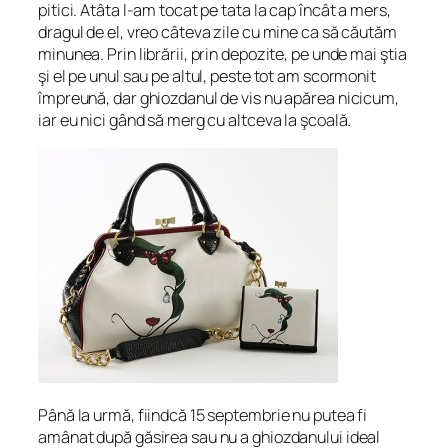
pitici. Atâta l-am tocat pe tata la cap încât a mers,
dragul de el, vreo câteva zile cu mine ca să căutăm
minunea. Prin librării, prin depozite, pe unde mai ştia
şi el pe unul sau pe altul, peste tot am scormonit
împreună, dar ghiozdanul de vis nu apărea nicicum,
iar eu nici gând să merg cu altceva la şcoală.
Până la urmă, fiindcă 15 septembrie nu putea fi
amânat după găsirea sau nu a ghiozdanului ideal