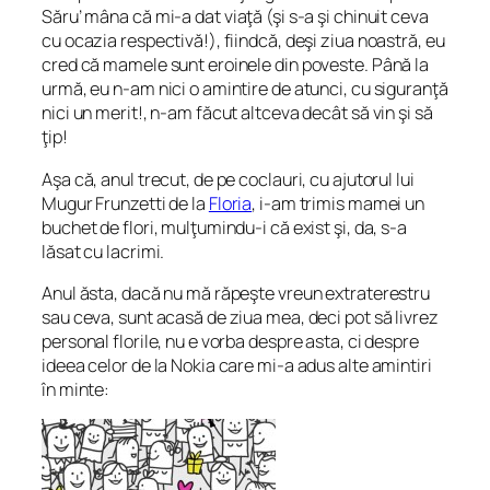
Săru’ mâna
că mi-a dat viaţă (şi s-a şi chinuit ceva
cu ocazia respectivă!), fiindcă, deşi ziua noastră, eu
cred că mamele sunt eroinele din poveste. Până la
urmă, eu n-am nici o amintire de atunci, cu siguranţă
nici un merit!, n-am făcut altceva decât să vin şi să
ţip!
Aşa că, anul trecut, de pe coclauri, cu ajutorul lui
Mugur Frunzetti de la
Floria
, i-am trimis mamei un
buchet de flori, mulţumindu-i că exist şi, da, s-a
lăsat cu lacrimi.
Anul ăsta, dacă nu mă răpeşte vreun extraterestru
sau ceva, sunt acasă de ziua mea, deci pot să livrez
personal florile, nu e vorba despre asta, ci despre
ideea celor de la Nokia care mi-a adus alte amintiri
în minte: