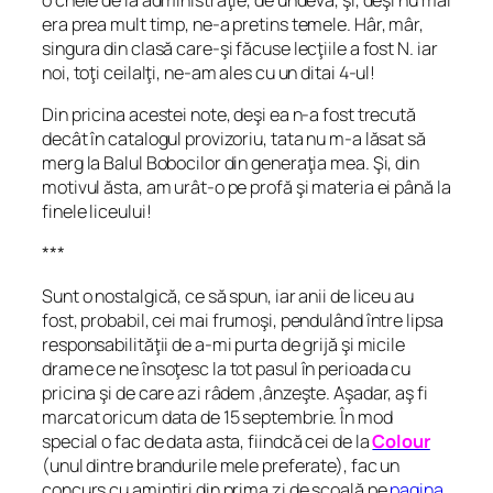
era prea mult timp, ne-a pretins temele. Hâr, mâr,
singura din clasă care-şi făcuse lecţiile a fost N. iar
noi, toţi ceilalţi, ne-am ales cu un ditai 4-ul!
Din pricina acestei note, deşi ea n-a fost trecută
decât în catalogul provizoriu, tata nu m-a lăsat să
merg la Balul Bobocilor din generaţia mea. Şi, din
motivul ăsta, am urât-o pe profă şi materia ei până la
finele liceului!
***
Sunt o nostalgică, ce să spun, iar anii de liceu au
fost, probabil, cei mai frumoşi, pendulând între lipsa
responsabilităţii de a-mi purta de grijă şi micile
drame ce ne însoţesc la tot pasul în perioada cu
pricina şi de care azi râdem ,ânzeşte. Aşadar, aş fi
marcat oricum data de 15 septembrie. În mod
special o fac de data asta, fiindcă cei de la
Colour
(unul dintre brandurile mele preferate), fac un
concurs cu amintiri din prima zi de şcoală pe
pagina