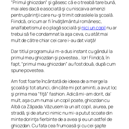
“Primul ghiozdan” şi găsesc că e o treabă tare bună,
mai ales dacă e asociată şi cu niscaiva amenzi
pentru părinţii care nu-şi trimit odraslele la şcoală.
Fiindcă, oricum ar fi învăţământul românesc,
analfabetismul e o plagă socială şi
nici un copil
nu ar
trebui să fie condamnat la aşa ceva, cu atât mai
mult de către chiar cei care i-au dat viaţă!
Dar titlul programului m-a dus instant cu gândul la
primul meu ghiozdan şi povestea… lor! Fiindcă, în
fapt, “primul meu ghiozdan” au fost două, după cum
spune povestea.
Am fost foarte încântată de ideea de a merge la
şcoală şi tot atunci, din câte mi pot aminti, a avut loc
şi prima mea “fiţă” fashion. Adică mi-am dorit, da’
mult, aşa cum numai un copil poate, ghiozdan cu
Albă ca Zăpada. Văzusem la un alt copil, aiurea, pe
stradă, şi de atunci nimic nu mi-a putut scoate din
minte dorinţa fierbinte de a avea şi eu un astfel de
ghiozdan. Cu fata cea frumoasă şi cu cei şapte