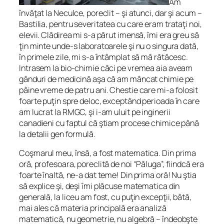
Am
învăţat la Neculce, poreclit – şi atunci, dar şi acum –
Bastilia, pentru severitatea cu care eram trataţi noi,
elevii. Clădirea mi s-a părut imensă, îmi era greu să
ţin minte unde-s laboratoarele şi nu o singura dată,
în primele zile, mi s-a întâmplat să mă rătăcesc.
Intrasem la bio-chimie căci pe vremea aia aveam
gânduri de medicină aşa că am mâncat chimie pe
pâine vreme de patru ani. Chestie care mi-a folosit
foarte puţin spre deloc, exceptând perioada în care
am lucrat la RMGC, şi i-am uluit pe inginerii
canadieni cu faptul că ştiam procese chimice până
la detalii gen formulă.
Coşmarul meu, însă, a fost matematica. Din prima
oră, profesoara, poreclită de noi “Păluga”, fiindcă era
foarte înaltă, ne-a dat teme! Din prima oră! Nu ştia
să explice şi, deşi îmi plăcuse matematica din
generală, la liceu am fost, cu puţin excepţii, bâtă,
mai ales că materia principală era analiză
matematică, nu geometrie, nu algebră – îndeobşte