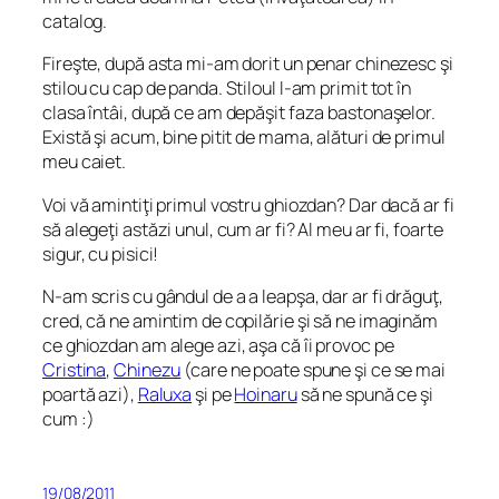
catalog.
Fireşte, după asta mi-am dorit un penar chinezesc şi
stilou cu cap de panda. Stiloul l-am primit tot în
clasa întâi, după ce am depăşit faza bastonaşelor.
Există şi acum, bine pitit de mama, alături de primul
meu caiet.
Voi vă amintiţi primul vostru ghiozdan? Dar dacă ar fi
să alegeţi astăzi unul, cum ar fi? Al meu ar fi, foarte
sigur, cu pisici!
N-am scris cu gândul de a a leapşa, dar ar fi drăguţ,
cred, că ne amintim de copilărie şi să ne imaginăm
ce ghiozdan am alege azi, aşa că îi provoc pe
Cristina
,
Chinezu
(care ne poate spune şi ce se mai
poartă azi),
Raluxa
şi pe
Hoinaru
să ne spună ce şi
cum :)
19/08/2011