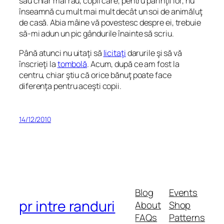
sau chiar mai rău, copii care, pentru părinţii lor, nu
înseamnă cu mult mai mult decât un soi de animăluţ
de casă. Abia mâine vă povestesc despre ei, trebuie
să-mi adun un pic gândurile înainte să scriu.
Până atunci nu uitaţi să
licitaţi
darurile şi să vă
înscrieţi la
tombolă
. Acum, după ce am fost la
centru,
chiar ştiu
că orice bănuţ poate face
diferenţa pentru aceşti copii.
14/12/2010
Blog
Events
pr intre randuri
About
Shop
FAQs
Patterns