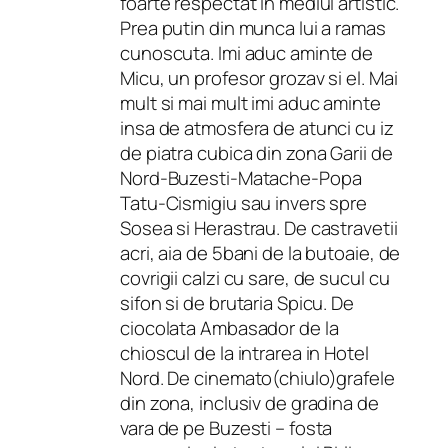
foarte respectat in mediul artistic.
Prea putin din munca lui a ramas
cunoscuta. Imi aduc aminte de
Micu, un profesor grozav si el. Mai
mult si mai mult imi aduc aminte
insa de atmosfera de atunci cu iz
de piatra cubica din zona Garii de
Nord-Buzesti-Matache-Popa
Tatu-Cismigiu sau invers spre
Sosea si Herastrau. De castravetii
acri, aia de 5bani de la butoaie, de
covrigii calzi cu sare, de sucul cu
sifon si de brutaria Spicu. De
ciocolata Ambasador de la
chioscul de la intrarea in Hotel
Nord. De cinemato(chiulo)grafele
din zona, inclusiv de gradina de
vara de pe Buzesti – fosta