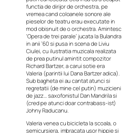
functia de dirijor de orchestra, pe
vremea cand coloanele sonore ale
pieselor de teatru erau executate in
mod obisnuit de o orchestra. Amintesc
‘Opera de trei parale’ jucata la Bulandra
in anii ’60 si pusa in scena de Liviu
Ciulei, cu ilustratia muzicala realizata
de prea putinul amintit compozitor
Richard Bartzer, a carui sotie era
Valeria (parintii lui Dana Bartzer adica).
Sub bagheta ei au cantat atunci si
regretatii (de mine cel putin) muzicieni
de jazz… saxofonistul Dan Mandrila si
(cred pe atunci doar contrabass-ist)
Johny Raducanu.
Valeria venea cu bicicleta la scoala, o
semicursiera, imbracata usor hippie si