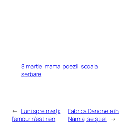
8 martie
mama
poezii
scoala
serbare
←
Luni spre marţi:
Fabrica Danone e în
l’amour n’est rien
Narnia, se ştie!
→