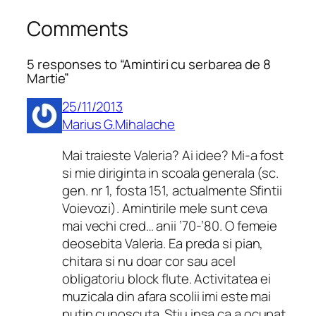
Comments
5 responses to “Amintiri cu serbarea de 8
Martie”
25/11/2013
Marius G.Mihalache
Mai traieste Valeria? Ai idee? Mi-a fost
si mie diriginta in scoala generala (sc.
gen. nr 1, fosta 151, actualmente Sfintii
Voievozi). Amintirile mele sunt ceva
mai vechi cred… anii ’70-’80. O femeie
deosebita Valeria. Ea preda si pian,
chitara si nu doar cor sau acel
obligatoriu block flute. Activitatea ei
muzicala din afara scolii imi este mai
putin cunoscuta. Stiu insa ca a ocupat