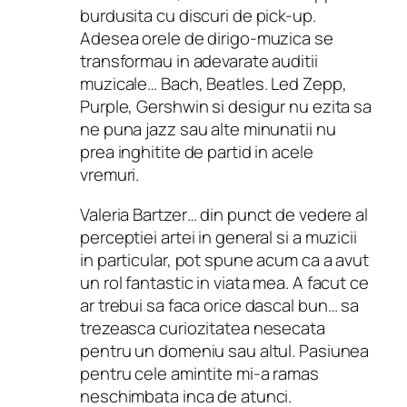
burdusita cu discuri de pick-up.
Adesea orele de dirigo-muzica se
transformau in adevarate auditii
muzicale… Bach, Beatles. Led Zepp,
Purple, Gershwin si desigur nu ezita sa
ne puna jazz sau alte minunatii nu
prea inghitite de partid in acele
vremuri.
Valeria Bartzer… din punct de vedere al
perceptiei artei in general si a muzicii
in particular, pot spune acum ca a avut
un rol fantastic in viata mea. A facut ce
ar trebui sa faca orice dascal bun… sa
trezeasca curiozitatea nesecata
pentru un domeniu sau altul. Pasiunea
pentru cele amintite mi-a ramas
neschimbata inca de atunci.