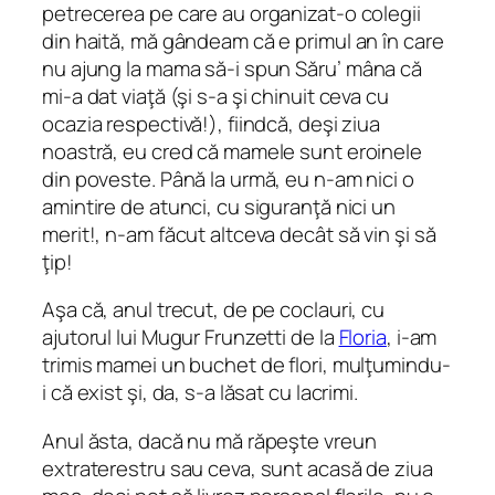
petrecerea pe care au organizat-o colegii
din haită, mă gândeam că e primul an în care
nu ajung la mama să-i spun
Săru’ mâna
că
mi-a dat viaţă (şi s-a şi chinuit ceva cu
ocazia respectivă!), fiindcă, deşi ziua
noastră, eu cred că mamele sunt eroinele
din poveste. Până la urmă, eu n-am nici o
amintire de atunci, cu siguranţă nici un
merit!, n-am făcut altceva decât să vin şi să
ţip!
Aşa că, anul trecut, de pe coclauri, cu
ajutorul lui Mugur Frunzetti de la
Floria
, i-am
trimis mamei un buchet de flori, mulţumindu-
i că exist şi, da, s-a lăsat cu lacrimi.
Anul ăsta, dacă nu mă răpeşte vreun
extraterestru sau ceva, sunt acasă de ziua