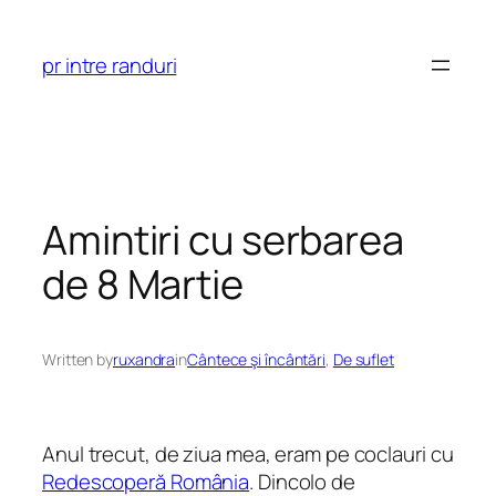
Skip
to
pr intre randuri
content
Amintiri cu serbarea
de 8 Martie
Written by
ruxandra
in
Cântece şi încântări
, 
De suflet
Anul trecut, de ziua mea, eram pe coclauri cu
Redescoperă România
. Dincolo de