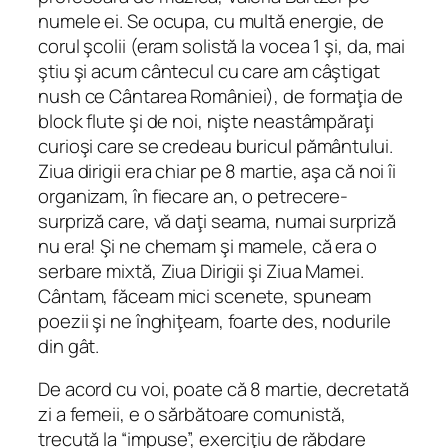
numele ei. Se ocupa, cu multă energie, de
corul şcolii (eram solistă la vocea 1 şi, da, mai
ştiu şi acum cântecul cu care am câştigat
nush ce Cântarea României), de formaţia de
block flute şi de noi, nişte neastâmpăraţi
curioşi care se credeau buricul pământului.
Ziua dirigii era chiar pe 8 martie, aşa că noi îi
organizam, în fiecare an, o petrecere-
surpriză care, vă daţi seama, numai surpriză
nu era! Şi ne chemam şi mamele, că era o
serbare mixtă, Ziua Dirigii şi Ziua Mamei.
Cântam, făceam mici scenete, spuneam
poezii şi ne înghiţeam, foarte des, nodurile
din gât.
De acord cu voi, poate că 8 martie, decretată
zi a femeii, e o sărbătoare comunistă,
trecută la “impuse”, exerciţiu de răbdare