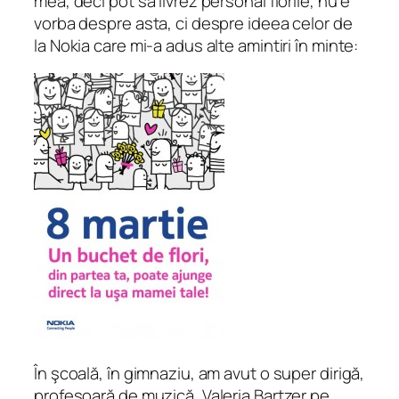
mea, deci pot să livrez personal florile, nu e
vorba despre asta, ci despre ideea celor de
la Nokia care mi-a adus alte amintiri în minte:
În şcoală, în gimnaziu, am avut o super dirigă,
profesoară de muzică, Valeria Bartzer pe