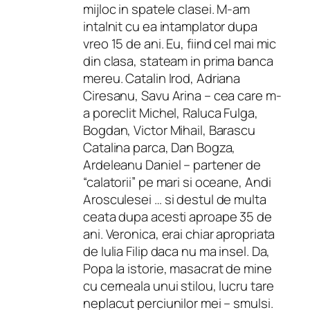
mijloc in spatele clasei. M-am
intalnit cu ea intamplator dupa
vreo 15 de ani. Eu, fiind cel mai mic
din clasa, stateam in prima banca
mereu. Catalin Irod, Adriana
Ciresanu, Savu Arina – cea care m-
a poreclit Michel, Raluca Fulga,
Bogdan, Victor Mihail, Barascu
Catalina parca, Dan Bogza,
Ardeleanu Daniel – partener de
“calatorii” pe mari si oceane, Andi
Arosculesei … si destul de multa
ceata dupa acesti aproape 35 de
ani. Veronica, erai chiar apropriata
de Iulia Filip daca nu ma insel. Da,
Popa la istorie, masacrat de mine
cu cerneala unui stilou, lucru tare
neplacut perciunilor mei – smulsi.