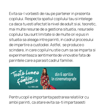
Evita sa-l vorbesti de rau pe partener in prezenta
copilului. Respecta spatiul copilului tau si intelege
ca daca tu esti afectat la nivel de adult si ai, teoretic,
mai multe resurse de a gestiona situatia, resursele
copilului tau sunt limitate si de multe ori e pus in
situatia sa aleaga intre parinti, in cadrul procesului
de impartire a custodiei. Astfel, se produce o
scindare, in care copilul nu stie cum sa se imparta si
experimenteaza sentimente de vinovatie fata de
parintele care a parasit cadrul familiei.
Pentru copil e importanta pastrarea relatiilor cu
ambii parinti, ca atare evita sa-ti impartasesti