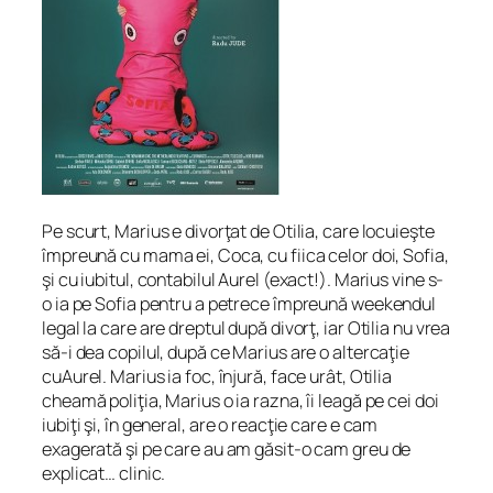
Pe scurt, Marius e divorţat de Otilia, care locuieşte
împreună cu mama ei, Coca, cu fiica celor doi, Sofia,
şi cu iubitul, contabilul Aurel (exact!). Marius vine s-
o ia pe Sofia pentru a petrece împreună weekendul
legal la care are dreptul după divorţ, iar Otilia nu vrea
să-i dea copilul, după ce Marius are o altercaţie
cuAurel. Marius ia foc, înjură, face urât, Otilia
cheamă poliţia, Marius o ia razna, îi leagă pe cei doi
iubiţi şi, în general, are o reacţie care e cam
exagerată şi pe care au am găsit-o cam greu de
explicat… clinic.