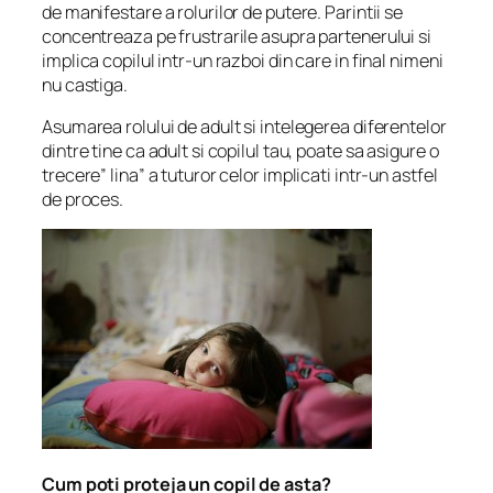
de manifestare a rolurilor de putere. Parintii se
concentreaza pe frustrarile asupra partenerului si
implica copilul intr-un razboi din care in final nimeni
nu castiga.
Asumarea rolului de adult si intelegerea diferentelor
dintre tine ca adult si copilul tau, poate sa asigure o
trecere” lina” a tuturor celor implicati intr-un astfel
de proces.
Cum poti proteja un copil de asta?