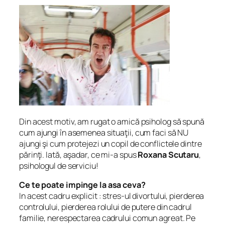
Din acest motiv, am rugat o amică psiholog să spună
cum ajungi în asemenea situaţii, cum faci să NU
ajungi şi cum protejezi un copil de conflictele dintre
părinţi. Iată, aşadar, ce mi-a spus
Roxana Scutaru
,
psihologul de serviciu!
Ce te poate impinge la asa ceva?
In acest cadru explicit : stres-ul divortului, pierderea
controlului, pierderea rolului de putere din cadrul
familie, nerespectarea cadrului comun agreat. Pe