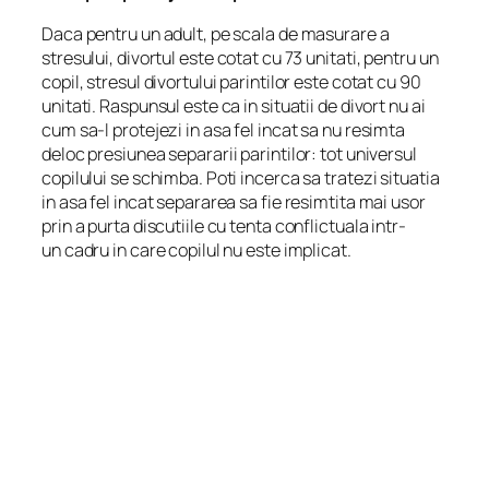
Daca pentru un adult, pe scala de masurare a
stresului, divortul este cotat cu 73 unitati, pentru un
copil, stresul divortului parintilor este cotat cu 90
unitati. Raspunsul este ca in situatii de divort nu ai
cum sa-l protejezi in asa fel incat sa nu resimta
deloc presiunea separarii parintilor: tot universul
copilului se schimba. Poti incerca sa tratezi situatia
in asa fel incat separarea sa fie resimtita mai usor
prin a purta discutiile cu tenta conflictuala intr-
un cadru in care copilul nu este implicat.