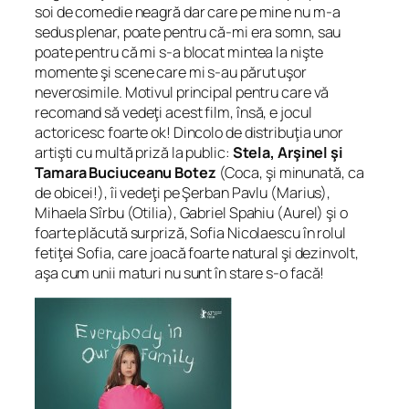
soi de comedie neagră dar care pe mine nu m-a
sedus plenar, poate pentru că-mi era somn, sau
poate pentru că mi s-a blocat mintea la nişte
momente şi scene care mi s-au părut uşor
neverosimile. Motivul principal pentru care vă
recomand să vedeţi acest film, însă, e jocul
actoricesc foarte ok! Dincolo de distribuţia unor
artişti cu multă priză la public:
Stela, Arşinel şi
Tamara Buciuceanu Botez
(Coca, şi minunată, ca
de obicei!), îi vedeţi pe Şerban Pavlu (Marius),
Mihaela Sîrbu (Otilia), Gabriel Spahiu (Aurel) şi o
foarte plăcută surpriză, Sofia Nicolaescu în rolul
fetiţei Sofia, care joacă foarte natural şi dezinvolt,
aşa cum unii maturi nu sunt în stare s-o facă!