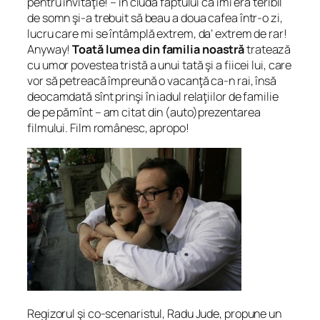
pentru invitaţie! – în ciuda faptului că îmi era teribil
de somn şi-a trebuit să beau a doua cafea într-o zi,
lucru care mi se întâmplă extrem, da’ extrem de rar!
Anyway!
Toată lumea din familia noastră
tratează
cu umor povestea tristă a unui tată şi a fiicei lui, care
vor să petreacă împreună o vacanţă ca-n rai, însă
deocamdată sînt prinşi în iadul relaţiilor de familie
de pe pămînt
– am citat din (auto)prezentarea
filmului. Film românesc, apropo!
Regizorul şi co-scenaristul, Radu Jude, propune un