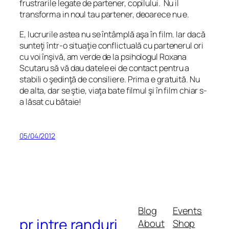
frustrarile legate de partener, copilului. Nu il
transforma in noul tau partener, deoarece nu e.
E, lucrurile astea nu se întâmplă aşa în film. Iar dacă
sunteţi într-o situaţie conflictuală cu partenerul ori
cu voi înşivă, am verde de la psihologul Roxana
Scutaru să vă dau datele ei de contact pentru a
stabili o şedinţă de consiliere. Prima e gratuită. Nu
de alta, dar se ştie, viaţa bate filmul şi în film chiar s-
a lăsat cu bătaie!
05/04/2012
Blog
Events
pr intre randuri
About
Shop