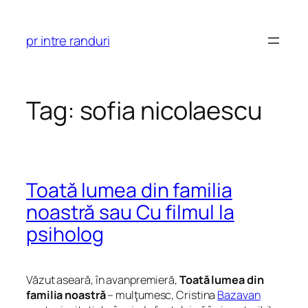
Skip
to
pr intre randuri
content
Tag:
sofia nicolaescu
Toată lumea din familia
noastră sau Cu filmul la
psiholog
Văzut aseară, în avanpremieră,
Toată lumea din
familia noastră
– mulţumesc, Cristina
Bazavan