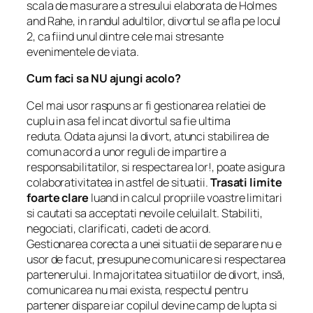
scala de masurare a stresului elaborata de Holmes
and Rahe, in randul adultilor, divortul se afla pe locul
2, ca fiind unul dintre cele mai stresante
evenimentele de viata.
Cum faci sa NU ajungi acolo?
Cel mai usor raspuns ar fi gestionarea relatiei de
cuplu in asa fel incat divortul sa fie ultima
reduta. Odata ajunsi la divort, atunci stabilirea de
comun acord a unor reguli de impartire a
responsabilitatilor, si respectarea lor!, poate asigura
colaborativitatea in astfel de situatii.
Trasati limite
foarte clare
luand in calcul propriile voastre limitari
si cautati sa acceptati nevoile celuilalt. Stabiliti,
negociati, clarificati, cadeti de acord.
Gestionarea corecta a unei situatii de separare nu e
usor de facut, presupune comunicare si respectarea
partenerului. In majoritatea situatiilor de divort, insă,
comunicarea nu mai exista, respectul pentru
partener dispare iar copilul devine camp de lupta si