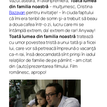
Văzut aseară, în avanpremieră,
Toată lumea
din familia noastră
– mulţumesc, Cristina
Bazavan
pentru invitaţie! – în ciuda faptului
că îmi era teribil de somn şi-a trebuit să beau
a doua cafea într-o zi, lucru care mi se
întâmplă extrem, da’ extrem de rar! Anyway!
Toată lumea din familia noastră
tratează
cu umor povestea tristă a unui tată şi a fiicei
lui, care vor să petreacă împreună o vacanţă
ca-n rai, însă deocamdată sînt prinşi în iadul
relaţiilor de familie de pe pămînt
– am citat
din (auto)prezentarea filmului. Film
românesc, apropo!