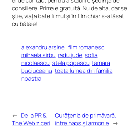
ei de contact pentru a stabili o şedinţă de
consiliere. Prima e gratuită. Nu de alta, dar se
ştie, viaţa bate filmul şi în film chiar s-a lăsat
cu bătaie!
alexandru arsinel
film romanesc
mihaela sirbu
radu jude
sofia
nicolaescu
stela popescu
tamara
buciuceanu
toata lumea din familia
noastra
←
De la PR &
Curăţenia de primăvară,
The Web ziceri
între haos şi armonie
→