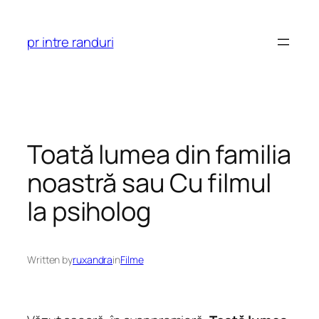
Skip
to
pr intre randuri
content
Toată lumea din familia
noastră sau Cu filmul
la psiholog
Written by
ruxandra
in
Filme