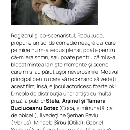
Regizorul şi co-scenaristul, Radu Jude,
propune un soi de comedie neagră dar care
pe mine nu m-a sedus plenar, poate pentru
că-mi era somn, sau poate pentru că mi s-a
blocat mintea la nişte momente şi scene
care mi s-au părut uşor neverosimile. Motivul
principal pentru care vă recomand să vedeţi
acest film, însă, e jocul actoricesc foarte ok!
Dincolo de distribuţia unor artişti cu multă
priză la public:
Stela, Arşinel şi Tamara
Buciuceanu Botez
(Coca, şi minunată, ca
de obicei!), îi vedeţi pe Şerban Pavlu
(Marius), Mihaela Sîrbu (Otilia), Gabriel
Spahiu (Aurel) şi o foarte plăcută surpriză,