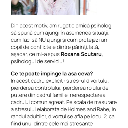
Din acest motiv, am rugat o amică psiholog
să spună cum ajungi în asemenea situaţii,
cum faci să NU ajungi şi cum protejezi un
copil de conflictele dintre părinţi. Iată,
aşadar, ce mi-a spus
Roxana Scutaru
,
psihologul de serviciu!
Ce te poate impinge la asa ceva?
In acest cadru explicit : stres-ul divortului,
pierderea controlului, pierderea rolului de
putere din cadrul familie, nerespectarea
cadrului comun agreat. Pe scala de masurare
a stresului elaborata de Holmes and Rahe, in
randul adultilor, divortul se afla pe locul 2, ca
fiind unul dintre cele mai stresante