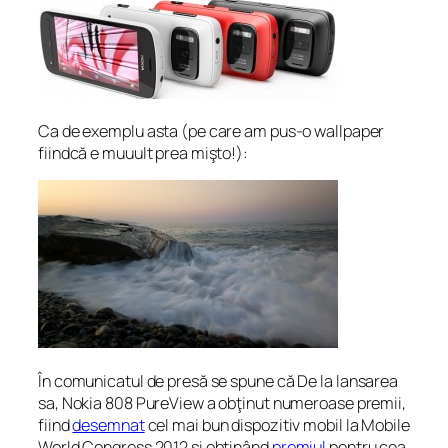
Ca de exemplu asta (pe care am pus-o wallpaper
fiindcă e muuult prea mişto!):
În comunicatul de presă se spune că
De la lansarea
sa, Nokia 808 PureView a obţinut numeroase premii,
fiind
desemnat
cel mai bun dispozitiv mobil la Mobile
World Congress 2012 şi obţinând
premiul
pentru cea