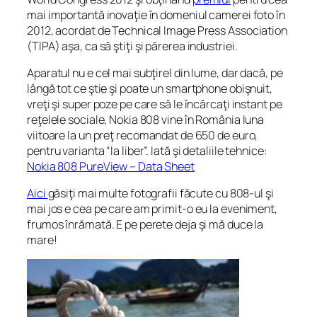
mai importantă inovaţie în domeniul camerei foto în
2012, acordat de Technical Image Press Association
(TIPA)
aşa, ca să ştiţi şi părerea industriei.
Aparatul nu e cel mai subţirel din lume, dar dacă, pe
lângă tot ce ştie şi poate un smartphone obişnuit,
vreţi şi super poze pe care să le încărcaţi instant pe
reţelele sociale, Nokia 808 vine în România luna
viitoare la un preţ recomandat de 650 de euro,
pentru varianta “la liber”. Iată şi detaliile tehnice:
Nokia 808 PureView – Data Sheet
Aici
găsiţi mai multe fotografii făcute cu 808-ul şi
mai jos e cea pe care am primit-o eu la eveniment,
frumos înrămată. E pe perete deja şi mă duce la
mare!