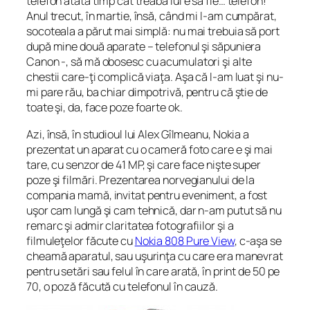
telefon atâta timp cât treaba lui e să fie… telefon!
Anul trecut, în martie, însă, când mi l-am cumpărat,
socoteala a părut mai simplă: nu mai trebuia să port
după mine două aparate – telefonul şi săpuniera
Canon -, să mă obosesc cu acumulatori şi alte
chestii care-ţi complică viaţa. Aşa că l-am luat şi nu-
mi pare rău, ba chiar dimpotrivă, pentru că ştie de
toate şi, da, face poze foarte ok.
Azi, însă, în studioul lui Alex Gîlmeanu, Nokia a
prezentat un aparat cu o cameră foto care e şi mai
tare, cu senzor de 41 MP, şi care face nişte super
poze şi filmări. Prezentarea norvegianului de la
compania mamă, invitat pentru eveniment, a fost
uşor cam lungă şi cam tehnică, dar n-am putut să nu
remarc şi admir claritatea fotografiilor şi a
filmuleţelor făcute cu
Nokia 808 Pure View
, c-aşa se
cheamă aparatul, sau uşurinţa cu care era manevrat
pentru setări sau felul în care arată, în print de 50 pe
70, o poză făcută cu telefonul în cauză.