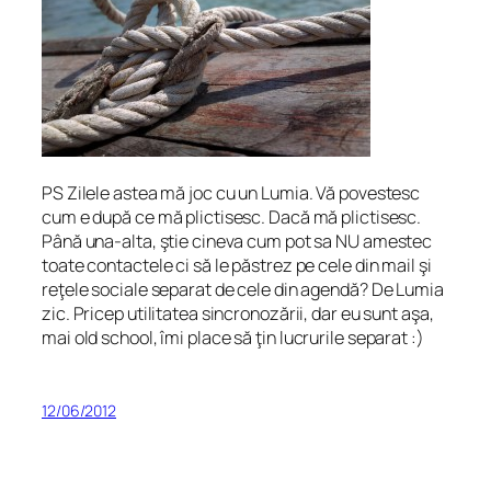
PS Zilele astea mă joc cu un Lumia. Vă povestesc
cum e după ce mă plictisesc. Dacă mă plictisesc.
Până una-alta, ştie cineva cum pot sa NU amestec
toate contactele ci să le păstrez pe cele din mail şi
reţele sociale separat de cele din agendă? De Lumia
zic. Pricep utilitatea sincronozării, dar eu sunt aşa,
mai
old school
, îmi place să ţin lucrurile separat :)
12/06/2012