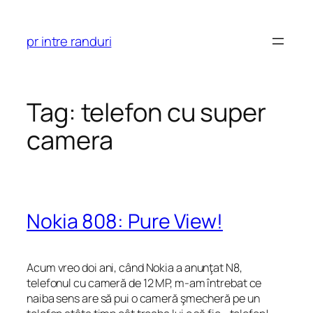
Skip
to
pr intre randuri
content
Tag:
telefon cu super
camera
Nokia 808: Pure View!
Acum vreo doi ani, când Nokia a anunţat N8,
telefonul cu cameră de 12 MP, m-am întrebat ce
naiba sens are să pui o cameră şmecheră pe un