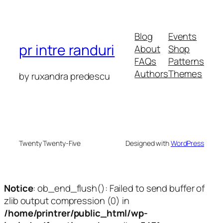
Blog
Events
pr intre randuri
About
Shop
FAQs
Patterns
Authors
Themes
by ruxandra predescu
Twenty Twenty-Five
Designed with
WordPress
Notice
: ob_end_flush(): Failed to send buffer of
zlib output compression (0) in
/home/printrer/public_html/wp-