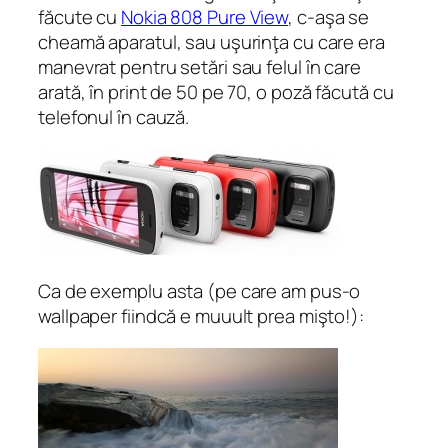
făcute cu
Nokia 808 Pure View
, c-aşa se
cheamă aparatul, sau uşurinţa cu care era
manevrat pentru setări sau felul în care
arată, în print de 50 pe 70, o poză făcută cu
telefonul în cauză.
Ca de exemplu asta (pe care am pus-o
wallpaper fiindcă e muuult prea mişto!):