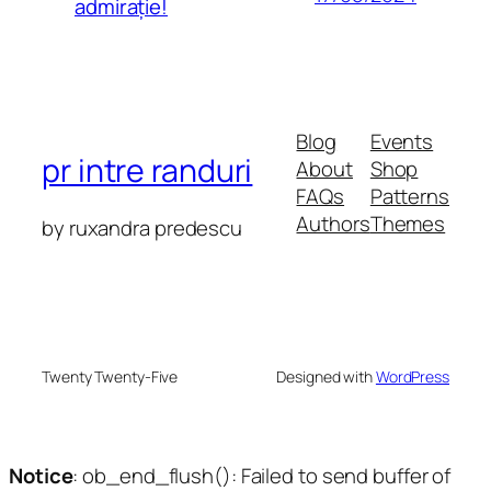
admirație!
Blog
Events
pr intre randuri
About
Shop
FAQs
Patterns
Authors
Themes
by ruxandra predescu
Twenty Twenty-Five
Designed with
WordPress
Notice
: ob_end_flush(): Failed to send buffer of