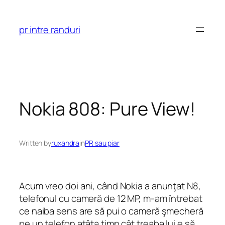
Skip
to
pr intre randuri
content
Nokia 808: Pure View!
Written by
ruxandra
in
PR sau piar
Acum vreo doi ani, când Nokia a anunţat N8,
telefonul cu cameră de 12 MP, m-am întrebat
ce naiba sens are să pui o cameră şmecheră
pe un telefon atâta timp cât treaba lui e să