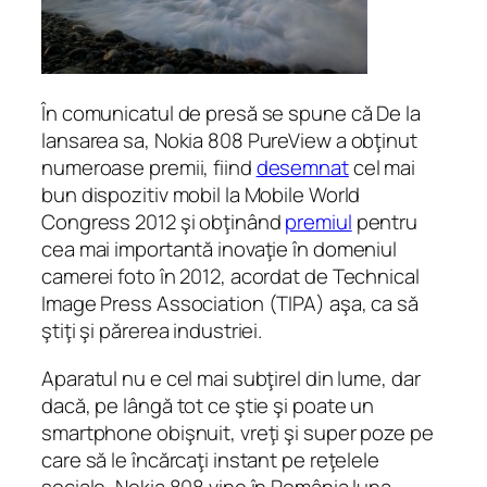
În comunicatul de presă se spune că
De la
lansarea sa, Nokia 808 PureView a obţinut
numeroase premii, fiind
desemnat
cel mai
bun dispozitiv mobil la Mobile World
Congress 2012 şi obţinând
premiul
pentru
cea mai importantă inovaţie în domeniul
camerei foto în 2012, acordat de Technical
Image Press Association (TIPA)
aşa, ca să
ştiţi şi părerea industriei.
Aparatul nu e cel mai subţirel din lume, dar
dacă, pe lângă tot ce ştie şi poate un
smartphone obişnuit, vreţi şi super poze pe
care să le încărcaţi instant pe reţelele
sociale, Nokia 808 vine în România luna