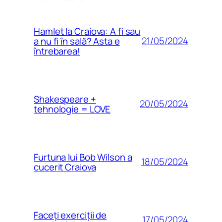
Hamlet la Craiova: A fi sau
21/05/2024
a nu fi în sală? Asta e
întrebarea!
Shakespeare +
20/05/2024
tehnologie = LOVE
Furtuna lui Bob Wilson a
18/05/2024
cucerit Craiova
Faceți exerciții de
17/05/2024