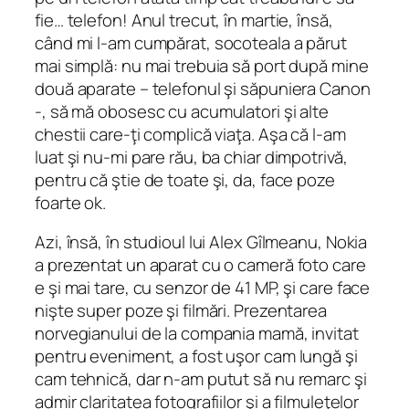
fie… telefon! Anul trecut, în martie, însă,
când mi l-am cumpărat, socoteala a părut
mai simplă: nu mai trebuia să port după mine
două aparate – telefonul şi săpuniera Canon
-, să mă obosesc cu acumulatori şi alte
chestii care-ţi complică viaţa. Aşa că l-am
luat şi nu-mi pare rău, ba chiar dimpotrivă,
pentru că ştie de toate şi, da, face poze
foarte ok.
Azi, însă, în studioul lui Alex Gîlmeanu, Nokia
a prezentat un aparat cu o cameră foto care
e şi mai tare, cu senzor de 41 MP, şi care face
nişte super poze şi filmări. Prezentarea
norvegianului de la compania mamă, invitat
pentru eveniment, a fost uşor cam lungă şi
cam tehnică, dar n-am putut să nu remarc şi
admir claritatea fotografiilor şi a filmuleţelor