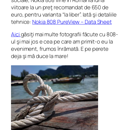
viitoare la un preţ recomandat de 650 de
euro, pentru varianta “la liber”. Iată şi detaliile
tehnice:
Nokia 808 PureView – Data Sheet
Aici
găsiţi mai multe fotografii făcute cu 808-
ul şi mai jos e cea pe care am primit-o eu la
eveniment, frumos înrămată. E pe perete
deja şi mă duce la mare!