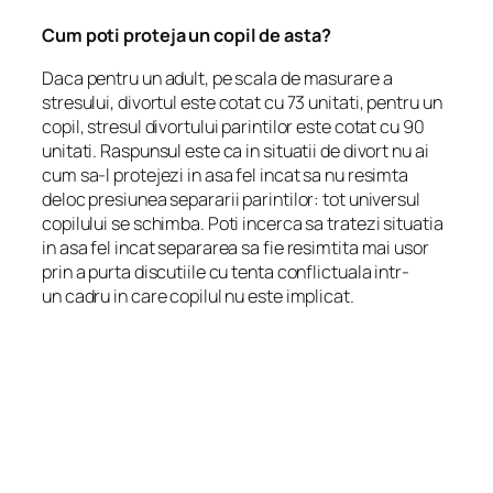
Cum poti proteja un copil de asta?
Daca pentru un adult, pe scala de masurare a
stresului, divortul este cotat cu 73 unitati, pentru un
copil, stresul divortului parintilor este cotat cu 90
unitati. Raspunsul este ca in situatii de divort nu ai
cum sa-l protejezi in asa fel incat sa nu resimta
deloc presiunea separarii parintilor: tot universul
copilului se schimba. Poti incerca sa tratezi situatia
in asa fel incat separarea sa fie resimtita mai usor
prin a purta discutiile cu tenta conflictuala intr-
un cadru in care copilul nu este implicat.