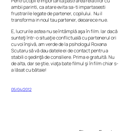
Pentru copil e importanta pastrarea relatiilor cu
ambii parinti, ca atare evita sa-ti impartasesti
frustrarile legate de partener, copilului. Nu il
transforma in noul tau partener, deoarece nu e.
E, lucrurile astea nu se întâmplă aşa în film. Iar dacă
sunteţi într-o situaţie conflictuală cu partenerul ori
cu voi înşivă, am verde de la psihologul Roxana
Scutaru să vă dau datele ei de contact pentru a
stabili o şedinţă de consiliere. Prima e gratuită. Nu
de alta, dar se ştie, viaţa bate filmul şi în film chiar s-
a lăsat cu bătaie!
05/04/2012