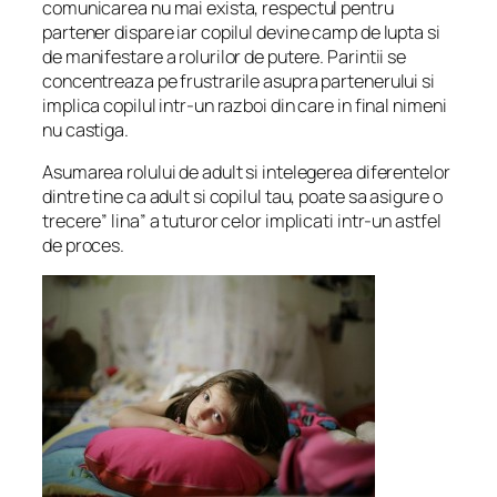
comunicarea nu mai exista, respectul pentru
partener dispare iar copilul devine camp de lupta si
de manifestare a rolurilor de putere. Parintii se
concentreaza pe frustrarile asupra partenerului si
implica copilul intr-un razboi din care in final nimeni
nu castiga.
Asumarea rolului de adult si intelegerea diferentelor
dintre tine ca adult si copilul tau, poate sa asigure o
trecere” lina” a tuturor celor implicati intr-un astfel
de proces.