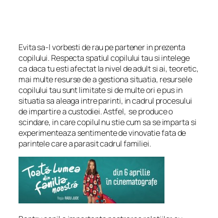
Evita sa-l vorbesti de rau pe partener in prezenta
copilului. Respecta spatiul copilului tau si intelege
ca daca tu esti afectat la nivel de adult si ai, teoretic,
mai multe resurse de a gestiona situatia, resursele
copilului tau sunt limitate si de multe ori e pus in
situatia sa aleaga intre parinti, in cadrul procesului
de impartire a custodiei. Astfel, se produce o
scindare, in care copilul nu stie cum sa se imparta si
experimenteaza sentimente de vinovatie fata de
parintele care a parasit cadrul familiei.