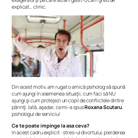
exagerată şi pe care au am găsit-o cam greu de
explicat… clinic.
Din acest motiv, am rugat o amică psiholog să spună
cum ajungi în asemenea situaţii, cum faci să NU
ajungi şi cum protejezi un copil de conflictele dintre
părinţi. Iată, aşadar, ce mi-a spus
Roxana Scutaru
,
psihologul de serviciu!
Ce te poate impinge la asa ceva?
In acest cadru explicit : stres-ul divortului, pierderea