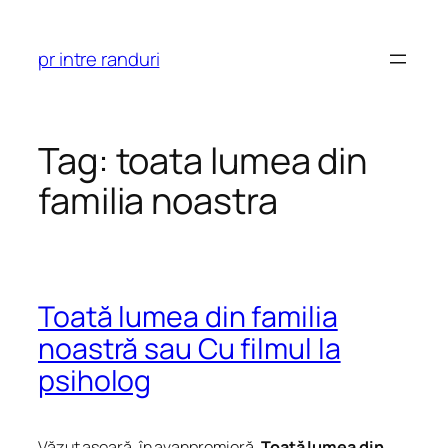
Skip
to
pr intre randuri
content
Tag:
toata lumea din
familia noastra
Toată lumea din familia
noastră sau Cu filmul la
psiholog
Văzut aseară, în avanpremieră,
Toată lumea din