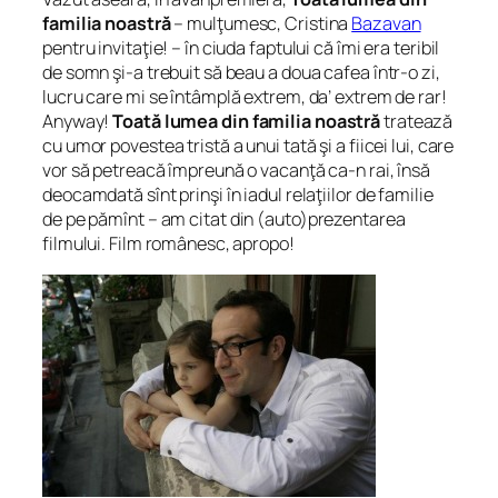
familia noastră
– mulţumesc, Cristina
Bazavan
pentru invitaţie! – în ciuda faptului că îmi era teribil
de somn şi-a trebuit să beau a doua cafea într-o zi,
lucru care mi se întâmplă extrem, da’ extrem de rar!
Anyway!
Toată lumea din familia noastră
tratează
cu umor povestea tristă a unui tată şi a fiicei lui, care
vor să petreacă împreună o vacanţă ca-n rai, însă
deocamdată sînt prinşi în iadul relaţiilor de familie
de pe pămînt
– am citat din (auto)prezentarea
filmului. Film românesc, apropo!