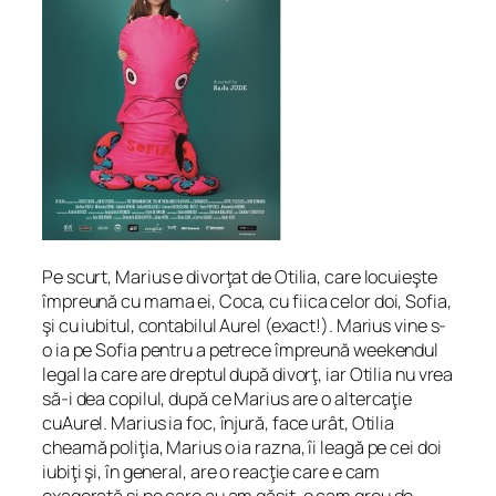
Pe scurt, Marius e divorţat de Otilia, care locuieşte
împreună cu mama ei, Coca, cu fiica celor doi, Sofia,
şi cu iubitul, contabilul Aurel (exact!). Marius vine s-
o ia pe Sofia pentru a petrece împreună weekendul
legal la care are dreptul după divorţ, iar Otilia nu vrea
să-i dea copilul, după ce Marius are o altercaţie
cuAurel. Marius ia foc, înjură, face urât, Otilia
cheamă poliţia, Marius o ia razna, îi leagă pe cei doi
iubiţi şi, în general, are o reacţie care e cam