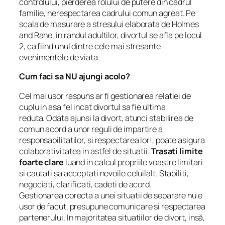
controlului, pierderea rolului de putere din cadrul
familie, nerespectarea cadrului comun agreat. Pe
scala de masurare a stresului elaborata de Holmes
and Rahe, in randul adultilor, divortul se afla pe locul
2, ca fiind unul dintre cele mai stresante
evenimentele de viata.
Cum faci sa NU ajungi acolo?
Cel mai usor raspuns ar fi gestionarea relatiei de
cuplu in asa fel incat divortul sa fie ultima
reduta. Odata ajunsi la divort, atunci stabilirea de
comun acord a unor reguli de impartire a
responsabilitatilor, si respectarea lor!, poate asigura
colaborativitatea in astfel de situatii.
Trasati limite
foarte clare
luand in calcul propriile voastre limitari
si cautati sa acceptati nevoile celuilalt. Stabiliti,
negociati, clarificati, cadeti de acord.
Gestionarea corecta a unei situatii de separare nu e
usor de facut, presupune comunicare si respectarea
partenerului. In majoritatea situatiilor de divort, insă,