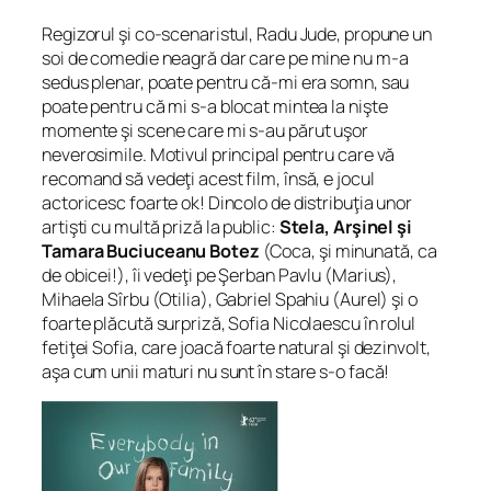
Regizorul şi co-scenaristul, Radu Jude, propune un
soi de comedie neagră dar care pe mine nu m-a
sedus plenar, poate pentru că-mi era somn, sau
poate pentru că mi s-a blocat mintea la nişte
momente şi scene care mi s-au părut uşor
neverosimile. Motivul principal pentru care vă
recomand să vedeţi acest film, însă, e jocul
actoricesc foarte ok! Dincolo de distribuţia unor
artişti cu multă priză la public:
Stela, Arşinel şi
Tamara Buciuceanu Botez
(Coca, şi minunată, ca
de obicei!), îi vedeţi pe Şerban Pavlu (Marius),
Mihaela Sîrbu (Otilia), Gabriel Spahiu (Aurel) şi o
foarte plăcută surpriză, Sofia Nicolaescu în rolul
fetiţei Sofia, care joacă foarte natural şi dezinvolt,
aşa cum unii maturi nu sunt în stare s-o facă!