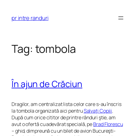
Skip
to
pr intre randuri
content
Tag:
tombola
În ajun de Crăciun
Dragilor, am centralizat lista celor care s-au înscris
la tombola organizată aici pentru
Salvaţi Copiii
.
După cum orice cititor de printre rânduri ştie, am
avut o ofertă cu adevărat specială, pe
Brad Florescu
– ghid, dimpreună cu un bilet de avion Bucureşti-