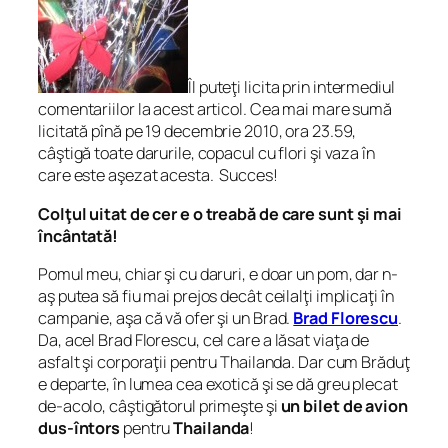
Îl puteţi licita prin intermediul
comentariilor la acest articol. Cea mai mare sumă
licitată pînă pe 19 decembrie 2010, ora 23.59,
câştigă toate darurile, copacul cu flori şi vaza în
care este aşezat acesta. Succes!
Colţul uitat de cer e o treabă de care sunt şi mai
încântată!
Pomul meu, chiar şi cu daruri, e doar un pom, dar n-
aş putea să fiu mai prejos decât ceilalţi implicaţi în
campanie, aşa că vă ofer şi un Brad.
Brad Florescu
.
Da,
acel
Brad Florescu, cel care a lăsat viaţa de
asfalt şi corporaţii pentru Thailanda. Dar cum Brăduţ
e departe, în lumea cea exotică şi se dă greu plecat
de-acolo, câştigătorul primeşte şi
un bilet de avion
dus-întors
pentru
Thailanda
!