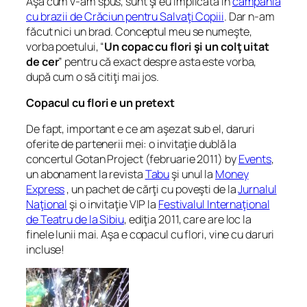
Aşa cum v-am spus, sunt şi eu implicată în
campania
cu brazii de Crăciun pentru Salvaţi Copiii
. Dar n-am
făcut nici un brad. Conceptul meu se numeşte,
vorba poetului, “
Un copac cu flori şi un colţ uitat
de cer
” pentru că exact despre asta este vorba,
după cum o să citiţi mai jos.
Copacul cu flori e un pretext
De fapt, important e ce am aşezat sub el, daruri
oferite de partenerii mei: o invitaţie dublă la
concertul Gotan Project (februarie 2011) by
Events
,
un abonament la revista
Tabu
şi unul la
Money
Express
, un pachet de cărţi cu poveşti de la
Jurnalul
Naţional
şi o invitaţie VIP la
Festivalul Internaţional
de Teatru de la Sibiu
, ediţia 2011, care are loc la
finele lunii mai. Aşa e copacul cu flori, vine cu daruri
incluse!