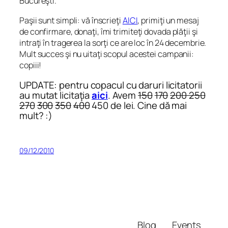
Bucureşti.
Paşii sunt simpli: vă înscrieţi
AICI
, primiţi un mesaj
de confirmare, donaţi, îmi trimiteţi dovada plăţii şi
intraţi în tragerea la sorţi ce are loc în 24 decembrie.
Mult succes şi nu uitaţi scopul acestei campanii:
copiii!
UPDATE: pentru copacul cu daruri licitatorii
au mutat licitaţia
aici
. Avem
150
170
200
250
270
300
350
400
450 de lei. Cine dă mai
mult? :)
09/12/2010
Blog
Events