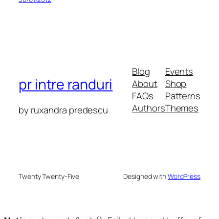
Blog
Events
pr intre randuri
About
Shop
FAQs
Patterns
Authors
Themes
by ruxandra predescu
Twenty Twenty-Five
Designed with
WordPress