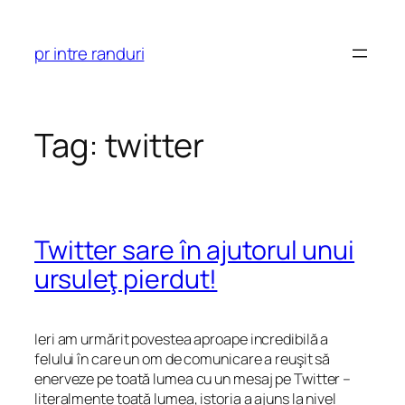
Skip
to
pr intre randuri
content
Tag:
twitter
Twitter sare în ajutorul unui
ursuleţ pierdut!
Ieri am urmărit povestea aproape incredibilă a
felului în care un om de comunicare a reuşit să
enerveze pe toată lumea cu un mesaj pe Twitter –
literalmente toată lumea, istoria a ajuns la nivel