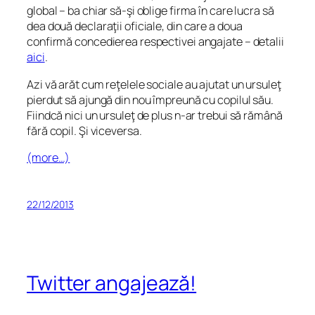
global – ba chiar să-şi oblige firma în care lucra să
dea două declaraţii oficiale, din care a doua
confirmă concedierea respectivei angajate – detalii
aici
.
Azi vă arăt cum reţelele sociale au ajutat un ursuleţ
pierdut să ajungă din nou împreună cu copilul său.
Fiindcă nici un ursuleţ de plus n-ar trebui să rămână
fără copil. Şi viceversa.
(more…)
22/12/2013
Twitter angajează!