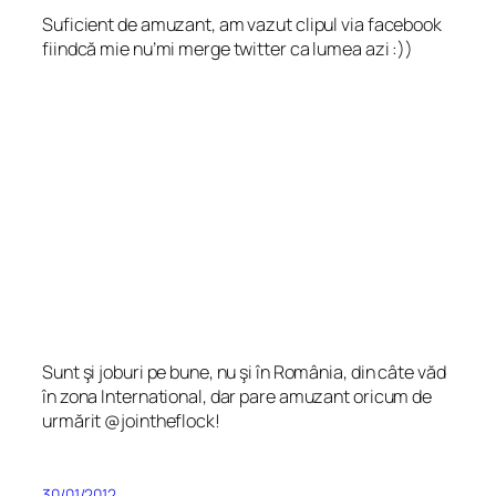
Suficient de amuzant, am vazut clipul via facebook
fiindcă mie nu’mi merge twitter ca lumea azi :))
Sunt şi joburi pe bune, nu şi în România, din câte văd
în zona International, dar pare amuzant oricum de
urmărit @jointheflock!
30/01/2012