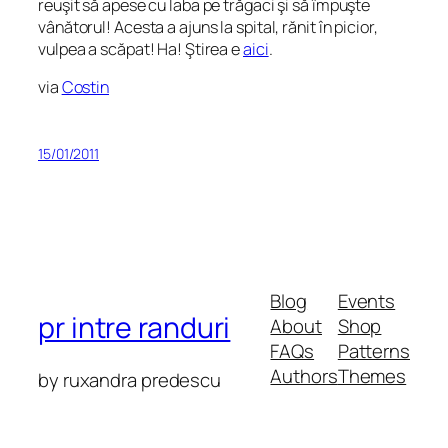
reuşit să apese cu laba pe trăgaci şi să împuşte
vânătorul! Acesta a ajuns la spital, rănit în picior,
vulpea a scăpat! Ha! Ştirea e
aici
.
via
Costin
15/01/2011
Blog
Events
pr intre randuri
About
Shop
FAQs
Patterns
Authors
Themes
by ruxandra predescu