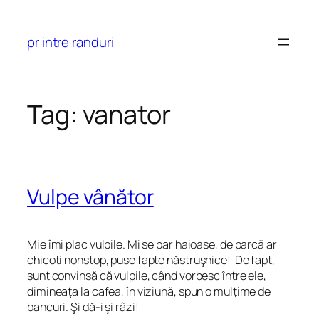
Skip
to
pr intre randuri
content
Tag:
vanator
Vulpe vânător
Mie îmi plac vulpile. Mi se par haioase, de parcă ar
chicoti nonstop, puse fapte năstruşnice! De fapt,
sunt convinsă că vulpile, când vorbesc între ele,
dimineaţa la cafea, în viziună, spun o mulţime de
bancuri. Şi dă-i şi râzi!