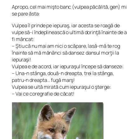
Apropo, cel mai mişto banc (vulpea păcălită, gen) mi
se pare ăsta:
Vulpea îl prinde pe iepuraş, iar acesta se roagă de
vulpe să-i îndeplinească o ultimă dorinţă înainte de a
fi mâncat:
– Ştiu că nu mai am nici o scăpare, lasă-mă te rog
înainte să mă mănânci să dansez dansul morţii la
iepuraşi!
Vulpea e de acord, iar iepuraşul începe să danseze:
– Una-n stânga, două-n dreapta, trei la stânga,
patru-n dreapta… fugă marş!
Vulpea se uită mirată cum iepuraşul o şterge:
– Vai ce coregrafie de căcat!