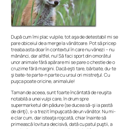
După cum îmi plac vulpile, tot aşa de detestabil mi se
pare obiceiul de a merge la vânătoare. Pot să pricep
treaba asta doar în contextul în care nu vânezi – nu
mănânci, dar altfel, nu! Să faci sport din omorâtul
unor animale fără apărare mi se pare o chestie de o
cruzime fără margini. Dacă eşti tare, bărbate, du-te
şi bate-te parte-n parte cu ursul ori mistreţul. Cu
puşca poate oricine, animalule!
Taman de aceea, sunt foarte încântată de reuşita
notabilă a unei vulpi care, în drum spre
supermarketul din pădure (se ducea să-şi ia pastă
de dinţi), s-a trezit împuşcată de un vânător. Nu mi-
e clar cum, dar isteaţa roşcată, chiar înainte să
primească lovitura decisivă, dată cu patul puştii, a