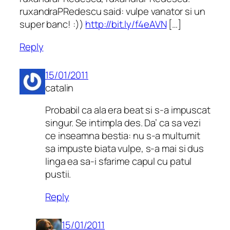
ruxandraPRedescu said: vulpe vanator si un
super banc! :))
http://bit.ly/f4eAVN
[…]
Reply
15/01/2011
catalin
Probabil ca ala era beat si s-a impuscat
singur. Se intimpla des. Da’ ca sa vezi
ce inseamna bestia: nu s-a multumit
sa impuste biata vulpe, s-a mai si dus
linga ea sa-i sfarime capul cu patul
pustii.
Reply
15/01/2011