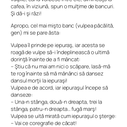
cafea, în viziună, spun o mulţime de bancuri.
Şi dă-i şi râzi!
Apropo, cel mai mişto banc (vulpea păcălită,
gen) mi se pare ăsta:
Vulpea îl prinde pe iepuraş, iar acesta se
roagă de vulpe să-i îndeplinească o ultimă
dorinţă înainte de a fi mâncat:
– Ştiu că nu mai am nici o scăpare, lasă-mă
te rog înainte să mă mănânci să dansez
dansul morţii la iepuraşi!
Vulpea e de acord, iar iepuraşul începe să
danseze:
– Una-n stânga, două-n dreapta, trei la
stânga, patru-n dreapta… fugă marş!
Vulpea se uită mirată cum iepuraşul o şterge:
– Vai ce coregrafie de căcat!