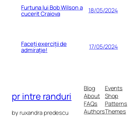
Furtuna lui Bob Wilson a
18/05/2024
cucerit Craiova
Faceți exerciții de
17/05/2024
admirație!
Blog
Events
pr intre randuri
About
Shop
FAQs
Patterns
Authors
Themes
by ruxandra predescu