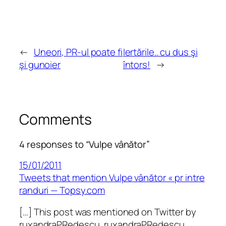
←
Uneori, PR-ul poate fi
Iertările.. cu dus şi
şi gunoier
întors!
→
Comments
4 responses to “Vulpe vânător”
15/01/2011
Tweets that mention Vulpe vânător « pr intre
randuri — Topsy.com
[…] This post was mentioned on Twitter by
ruxandraPRedescu, ruxandraPRedescu.