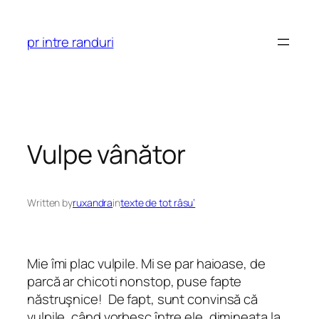
Skip
to
pr intre randuri
content
Vulpe vânător
Written by
ruxandra
in
texte de tot râsu’
Mie îmi plac vulpile. Mi se par haioase, de
parcă ar chicoti nonstop, puse fapte
năstruşnice! De fapt, sunt convinsă că
vulpile, când vorbesc între ele, dimineaţa la