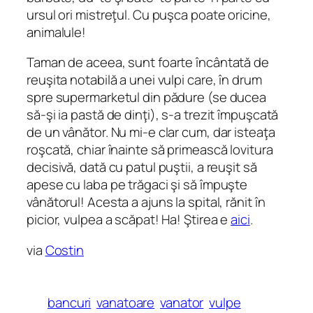
ursul ori mistreţul. Cu puşca poate oricine,
animalule!
Taman de aceea, sunt foarte încântată de
reuşita notabilă a unei vulpi care, în drum
spre supermarketul din pădure (se ducea
să-şi ia pastă de dinţi), s-a trezit împuşcată
de un vânător. Nu mi-e clar cum, dar isteaţa
roşcată, chiar înainte să primească lovitura
decisivă, dată cu patul puştii, a reuşit să
apese cu laba pe trăgaci şi să împuşte
vânătorul! Acesta a ajuns la spital, rănit în
picior, vulpea a scăpat! Ha! Ştirea e
aici
.
via
Costin
bancuri
vanatoare
vanator
vulpe