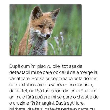
După cum îmi plac vulpile, tot aşa de
detestabil mi se pare obiceiul de a merge la
vânătoare. Pot să pricep treaba asta doar în
contextul în care nu vânezi – nu mănânci,
dar altfel, nu! Să faci sport din omorâtul unor
animale fără apărare mi se pare o chestie de
o cruzime fără margini. Dacă eşti tare,
bărbate, du-te şi bate-te parte-n parte cu