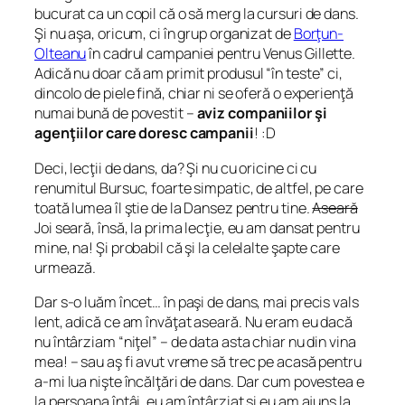
bucurat ca un copil că o să merg la cursuri de dans.
Şi nu aşa, oricum, ci în grup organizat de
Borţun-
Olteanu
în cadrul campaniei pentru Venus Gillette.
Adică nu doar că am primit produsul “în teste” ci,
dincolo de piele fină, chiar ni se oferă o experienţă
numai bună de povestit –
aviz companiilor şi
agenţiilor care doresc campanii
! :D
Deci, lecţii de dans, da? Şi nu cu oricine ci cu
renumitul Bursuc, foarte simpatic, de altfel, pe care
toată lumea îl ştie de la Dansez pentru tine.
Aseară
Joi seară, însă, la prima lecţie, eu am dansat pentru
mine, na! Şi probabil că şi la celelalte şapte care
urmează.
Dar s-o luăm încet… în paşi de dans, mai precis vals
lent, adică ce am învăţat aseară. Nu eram eu dacă
nu întârziam “niţel” – de data asta chiar nu din vina
mea! – sau aş fi avut vreme să trec pe acasă pentru
a-mi lua nişte încălţări de dans. Dar cum povestea e
la persoana întâi, eu am întârziat şi eu am ajuns la