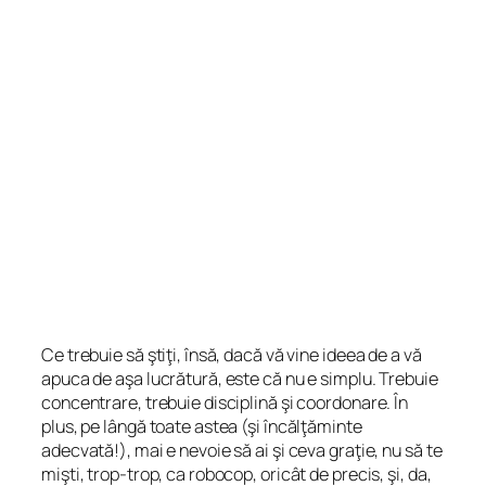
Ce trebuie să ştiţi, însă, dacă vă vine ideea de a vă
apuca de aşa lucrătură, este că nu e simplu. Trebuie
concentrare, trebuie disciplină şi coordonare. În
plus, pe lângă toate astea (şi încălţăminte
adecvată!), mai e nevoie să ai şi ceva graţie, nu să te
mişti, trop-trop, ca robocop, oricât de precis, şi, da,