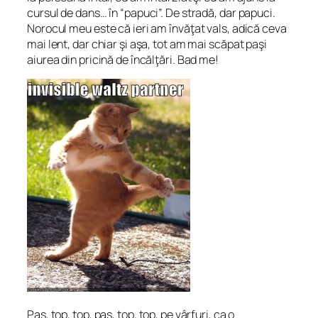
cursul de dans… în “papuci”. De stradă, dar papuci.
Norocul meu este că ieri am învăţat vals, adică ceva
mai lent, dar chiar şi aşa, tot am mai scăpat paşi
aiurea din pricină de încălţări. Bad me!
Pas, ţop, ţop, pas, ţop, ţop, pe vârfuri, ca o