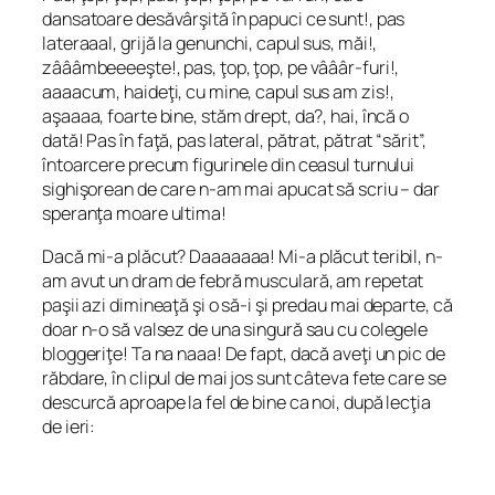
dansatoare desăvârşită în papuci ce sunt!, pas
lateraaal, grijă la genunchi, capul sus, măi!,
zâââmbeeeeşte!, pas, ţop, ţop, pe vâââr-furi!,
aaaacum, haideţi, cu mine, capul sus am zis!,
aşaaaa, foarte bine, stăm drept, da?, hai, încă o
dată! Pas în faţă, pas lateral, pătrat, pătrat “sărit”,
întoarcere precum figurinele din ceasul turnului
sighişorean de care n-am mai apucat să scriu – dar
speranţa moare ultima!
Dacă mi-a plăcut? Daaaaaaa! Mi-a plăcut teribil, n-
am avut un dram de febră musculară, am repetat
paşii azi dimineaţă şi o să-i şi predau mai departe, că
doar n-o să valsez de una singură sau cu colegele
bloggeriţe! Ta na naaa! De fapt, dacă aveţi un pic de
răbdare, în clipul de mai jos sunt câteva fete care se
descurcă aproape la fel de bine ca noi, după lecţia
de ieri: