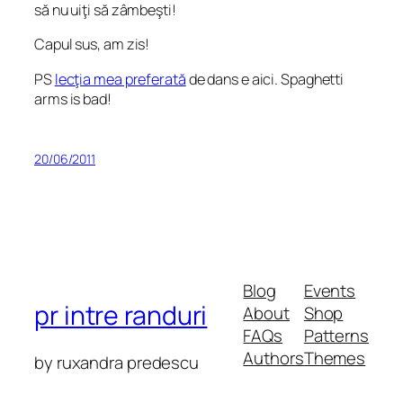
să nu uiţi să zâmbeşti!
Capul sus, am zis!
PS
lecţia mea preferată
de dans e aici. Spaghetti
arms is bad!
20/06/2011
Blog
Events
pr intre randuri
About
Shop
FAQs
Patterns
Authors
Themes
by ruxandra predescu