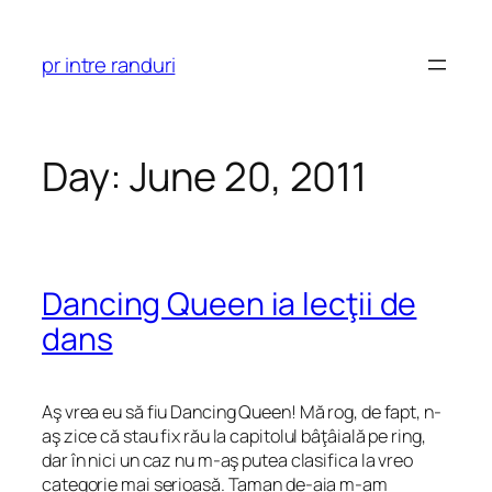
Skip
to
pr intre randuri
content
Day:
June 20, 2011
Dancing Queen ia lecţii de
dans
Aş vrea eu să fiu Dancing Queen! Mă rog, de fapt, n-
aş zice că stau fix rău la capitolul bâţâială pe ring,
dar în nici un caz nu m-aş putea clasifica la vreo
categorie mai serioasă. Taman de-aia m-am