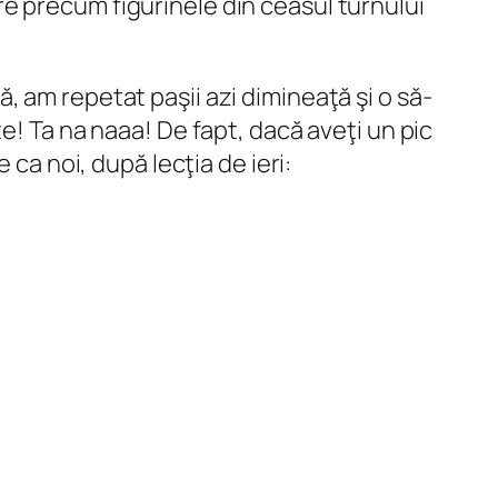
cere precum figurinele din ceasul turnului
 am repetat paşii azi dimineaţă şi o să-
e! Ta na naaa! De fapt, dacă aveţi un pic
 ca noi, după lecţia de ieri: