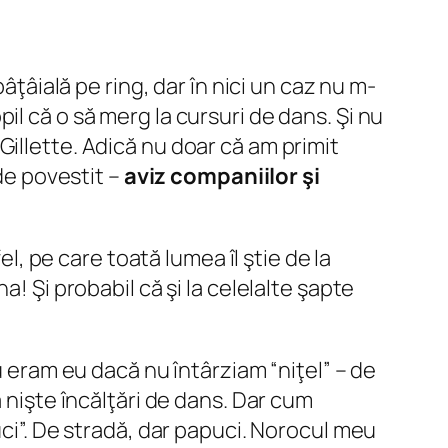
âţâială pe ring, dar în nici un caz nu m-
l că o să merg la cursuri de dans. Şi nu
illette. Adică nu doar că am primit
de povestit –
aviz companiilor şi
el, pe care toată lumea îl ştie de la
a! Şi probabil că şi la celelalte şapte
u eram eu dacă nu întârziam “niţel” – de
 nişte încălţări de dans. Dar cum
uci”. De stradă, dar papuci. Norocul meu