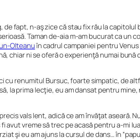
e fapt, n-aş zice că stau fix rău la capitolul b
 serioasă. Taman de-aia m-am bucurat ca un copi
un-Olteanu
în cadrul campaniei pentru Venus G
fină, chiar ni se oferă o experienţă numai bună 
 ci cu renumitul Bursuc, foarte simpatic, de altf
să, la prima lecţie, eu am dansat pentru mine, n
precis vals lent, adică ce am învăţat aseară. N
 fi avut vreme să trec pe acasă pentru a-mi lua
rziat şi eu am ajuns la cursul de dans… în “pap