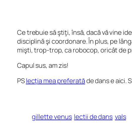
Ce trebuie să ştiţi, însă, dacă vă vine 
disciplină şi coordonare. În plus, pe lân
mişti, trop-trop, ca robocop, oricât de pr
Capul sus, am zis!
PS
lecţia mea preferată
de dans e aici. 
gillette venus
lectii de dans
vals