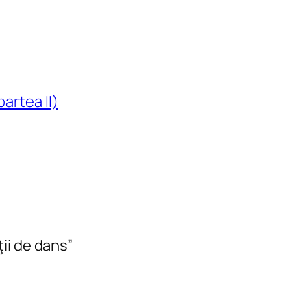
artea II)
ii de dans”