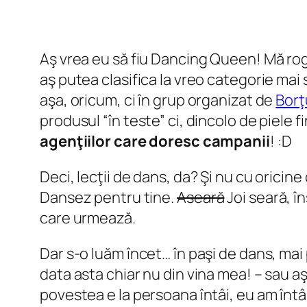
Aş vrea eu să fiu Dancing Queen! Mă rog, d
aş putea clasifica la vreo categorie mai
aşa, oricum, ci în grup organizat de
Borţ
produsul “în teste” ci, dincolo de piele 
agenţiilor care doresc campanii
! :D
Deci, lecţii de dans, da? Şi nu cu oricine
Dansez pentru tine.
Aseară
Joi seară, în
care urmează.
Dar s-o luăm încet… în paşi de dans, mai 
data asta chiar nu din vina mea! – sau aş
povestea e la persoana întâi, eu am întâ