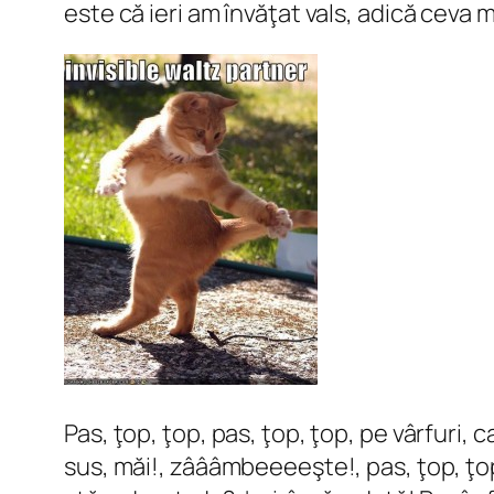
este că ieri am învăţat vals, adică ceva m
Pas, ţop, ţop, pas, ţop, ţop, pe vârfuri,
sus, măi!, zâââmbeeeeşte!, pas, ţop, ţop