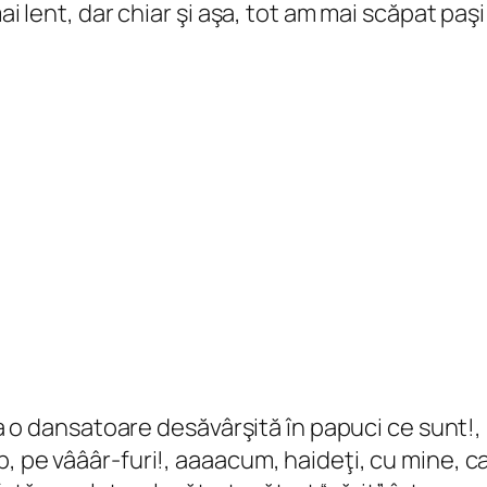
ai lent, dar chiar şi aşa, tot am mai scăpat paşi
 ca o dansatoare desăvârşită în papuci ce sunt!, 
, pe vâââr-furi!, aaaacum, haideţi, cu mine, ca