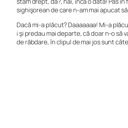
stăm drept, da?, hai, încă o dată! Pas în 
sighişorean de care n-am mai apucat să 
Dacă mi-a plăcut? Daaaaaaa! Mi-a plăcut 
i şi predau mai departe, că doar n-o să 
de răbdare, în clipul de mai jos sunt cât