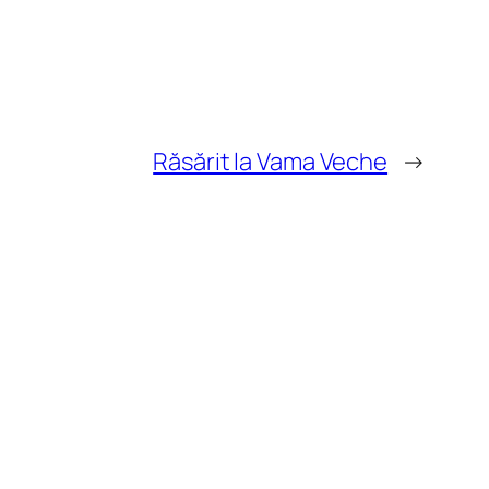
Răsărit la Vama Veche
→