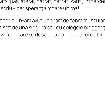
faţă, pas lateral, pătrat, pătrat “sărit”, întoar
scriu – dar speranţa moare ultima!
teribil, n-am avut un dram de febră musculară,
valsez de una singură sau cu colegele bloggeriţ
eva fete care se descurcă aproape la fel de bine