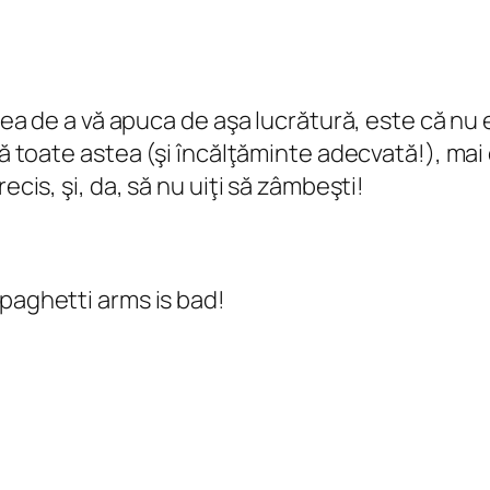
ideea de a vă apuca de aşa lucrătură, este că nu
gă toate astea (şi încălţăminte adecvată!), mai e
ecis, şi, da, să nu uiţi să zâmbeşti!
Spaghetti arms is bad!