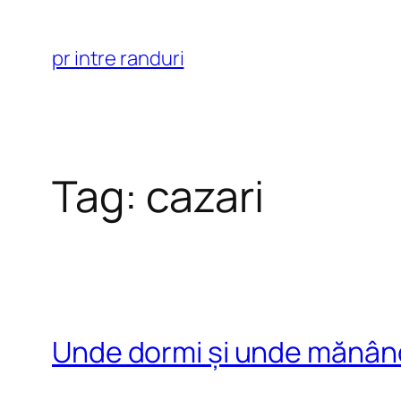
Skip
to
pr intre randuri
content
Tag:
cazari
Unde dormi și unde mănânci