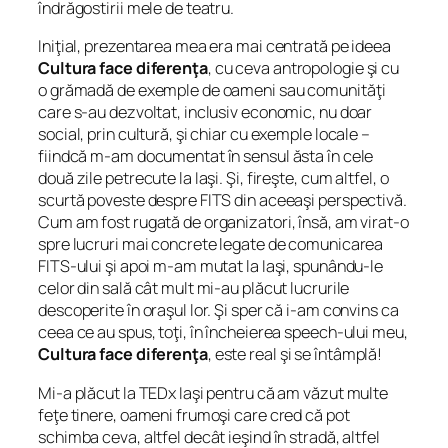
îndrăgostirii mele de teatru.
Iniţial, prezentarea mea era mai centrată pe ideea
Cultura face diferenţa
, cu ceva antropologie şi cu
o grămadă de exemple de oameni sau comunităţi
care s-au dezvoltat, inclusiv economic, nu doar
social, prin cultură, şi chiar cu exemple locale –
fiindcă m-am documentat în sensul ăsta în cele
două zile petrecute la Iaşi. Şi, fireşte, cum altfel, o
scurtă poveste despre FITS din aceeaşi perspectivă.
Cum am fost rugată de organizatori, însă, am virat-o
spre lucruri mai concrete legate de comunicarea
FITS-ului şi apoi m-am mutat la Iaşi, spunându-le
celor din sală cât mult mi-au plăcut lucrurile
descoperite în oraşul lor. Şi sper că i-am convins ca
ceea ce au spus, toţi, în încheierea speech-ului meu,
Cultura face diferenţa
, este real şi se întâmplă!
Mi-a plăcut la TEDx Iaşi pentru că am văzut multe
feţe tinere, oameni frumoşi care cred că pot
schimba ceva, altfel decât ieşind în stradă, altfel