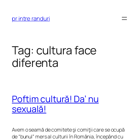
Skip
to
pr intre randuri
content
Tag:
cultura face
diferenta
Poftim cultură! Da’ nu
sexuală!
Avem o seamă de comitete şi comiţii care se ocupă
de “bunul” mers al culturii în România, începând cu