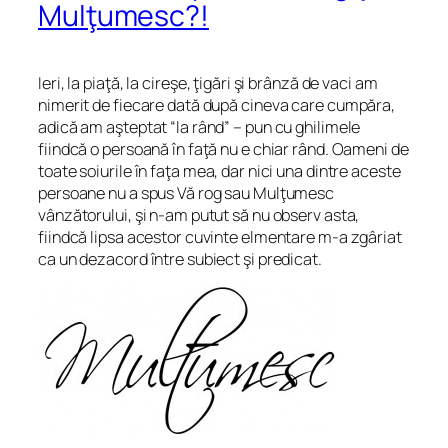
Mulţumesc?!
Ieri, la piaţă, la cireşe, ţigări şi brânză de vaci am
nimerit de fiecare dată după cineva care cumpăra,
adică am aşteptat “la rând” – pun cu ghilimele
fiindcă o persoană în faţă nu e chiar rând. Oameni de
toate soiurile în faţa mea, dar nici una dintre aceste
persoane nu a spus Vă rog sau Mulţumesc
vânzătorului, şi n-am putut să nu observ asta,
fiindcă lipsa acestor cuvinte elmentare m-a zgâriat
ca un dezacord între subiect şi predicat.