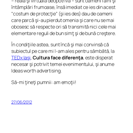
– reală şi virtuală deopotrivă – sunt oameni faini şi
întâmplări frumoase, însă imediat ce ies din acest
“costum de protecţie” (şi ies des) dau de oameni
care parcă şi-au pierdut omenia şi care nu se mai
obosesc să respecte ori să transmită nici cele mai
elementare reguli de bun simţ şi de bună creştere.
În condiţiile astea, sunt încă şi mai convinsă că
subiectul pe care mi l-am ales pentru sâmbătă, la
TEDx Iaşi
,
Cultura face diferenţa
, este disperat
necesar şi potrivit temei evenimentului, şi anume
Ideas worth advertising
.
Să-mi ţineţi pumnii: am emoţii!
27/06/2012