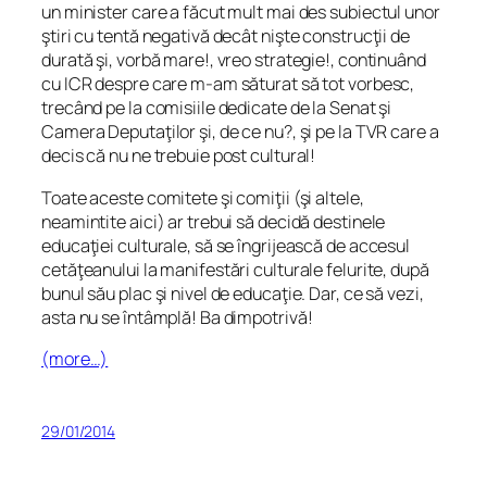
un minister care a făcut mult mai des subiectul unor
ştiri cu tentă negativă decât nişte construcţii de
durată şi, vorbă mare!, vreo strategie!, continuând
cu ICR despre care m-am săturat să tot vorbesc,
trecând pe la comisiile dedicate de la Senat şi
Camera Deputaţilor şi, de ce nu?, şi pe la TVR care a
decis că nu ne trebuie post cultural!
Toate aceste comitete şi comiţii (şi altele,
neamintite aici) ar trebui să decidă destinele
educaţiei culturale, să se îngrijească de accesul
cetăţeanului la manifestări culturale felurite, după
bunul său plac şi nivel de educaţie. Dar, ce să vezi,
asta nu se întâmplă! Ba dimpotrivă!
(more…)
29/01/2014