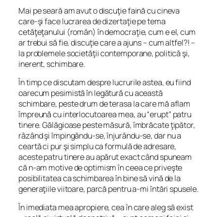
Mai pe seară am avut o discuţie faină cu cineva
care-şi face lucrarea de dizertaţie pe tema
cetăţeţanului (român) în democraţie, cum e el, cum
ar trebui să fie, discuţie care a ajuns – cum altfel?! –
la problemele societăţii contemporane, politică şi,
inerent, schimbare.
În timp ce discutam despre lucrurile astea, eu fiind
oarecum pesimistă în legătură cu această
schimbare, peste drum de terasa la care mă aflam
împreună cu interlocutoarea mea, au “erupt” patru
tinere. Gălăgioase peste măsură, îmbrăcate ţipător,
râzând şi împingându-se, înjurându-se, dar nu a
ceartă ci pur şi simplu ca formulă de adresare,
aceste patru tinere au apărut exact când spuneam
că n-am motive de optimism în ceea ce priveşte
posibilitatea ca schimbarea în bine să vină de la
generaţiile viitoare, parcă pentru a-mi întări spusele.
În imediata mea apropiere, cea în care aleg să exist