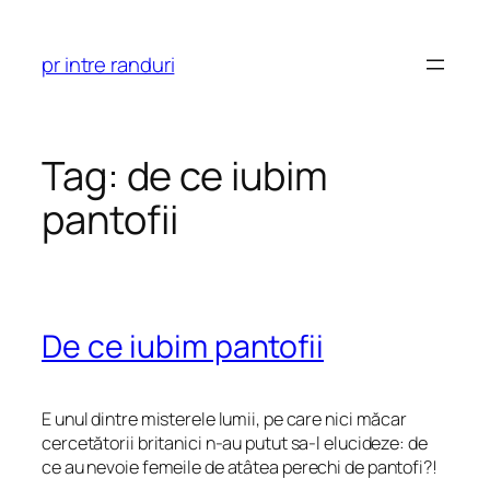
Skip
to
pr intre randuri
content
Tag:
de ce iubim
pantofii
De ce iubim pantofii
E unul dintre misterele lumii, pe care nici măcar
cercetătorii britanici n-au putut sa-l elucideze: de
ce au nevoie femeile de atâtea perechi de pantofi?!