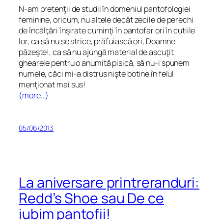
N-am pretenţii de studii în domeniul
pantofologiei
feminine, oricum, nu altele decât zecile de perechi
de încălţări înşirate cuminţi în pantofar ori în cutiile
lor, ca să nu se strice, prăfuiască ori, Doamne
păzeşte!, ca să nu ajungă material de ascuţit
ghearele pentru o anumită pisică, să nu-i spunem
numele, căci mi-a distrus nişte botine în felul
menţionat mai sus!
(more…)
05/06/2013
La aniversare printreranduri:
Redd’s Shoe sau De ce
iubim pantofii!