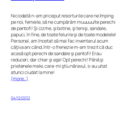
Niciodată n-am priceput resorturile care ne împing
pe noi, femeile, să ne cumpărăm muuuuulte perechi
de pantofi! Şi cizme, şi botine, şi tenişi, sandale,
papuci, în fine, de toate felurile şi de toate modelele!
Personal, am încetat să mai fac inventarul acum
câţiva ani când, într-o frenezie m-am trezit că duc
acasă opt perechi de sandale şi pantofi! Erau
reduceri, dar chiar şi aşa! Opt perechi! Până şi
prietenele mele, care-mi ştiu năravul, s-au uitat
atunci ciudat la mine!
(more…)
04/12/2012