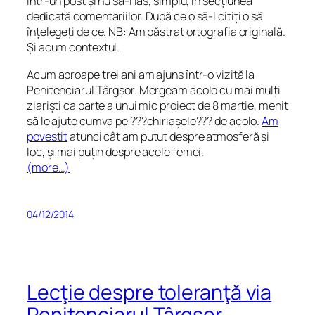
într-un post și nu să-l las, simplu, în secțiunea
dedicată comentariilor. După ce o să-l citiți o să
înțelegeți de ce. NB: Am păstrat ortografia originală.
Și acum contextul.
Acum aproape trei ani am ajuns într-o vizită la
Penitenciarul Târgșor. Mergeam acolo cu mai mulți
ziariști ca parte a unui mic proiect de 8 martie, menit
să le ajute cumva pe ???chiriașele??? de acolo.
Am
povestit
atunci cât am putut despre atmosferă și
loc, și mai puțin despre acele femei.
(more…)
04/12/2014
Lecţie despre toleranţă via
Penitenciarul Târgşor