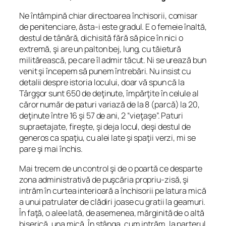
Ne întâmpină chiar directoarea închisorii, comisar
de penitenciare, ăsta-i este gradul. E o femeie înaltă,
destul de tânără, dichisită fără să pice în nici o
extremă, şi are un palton bej, lung, cu tăietură
militărească, pe care îl admir tăcut. Ni se urează bun
venit şi începem să punem întrebări. Nu insist cu
detalii despre istoria locului, doar vă spun că la
Târgşor sunt 650 de deţinute, împărţite în celule al
căror număr de paturi variază de la 8 (parcă) la 20,
deţinute între 16 şi 57 de ani, 2 “vieţaşe”. Paturi
supraetajate, fireşte, şi deja locul, deşi destul de
generos ca spaţiu, cu alei late şi spaţii verzi, mi se
pare şi mai închis.
Mai trecem de un control şi de o poartă ce desparte
zona administrativă de puşcăria propriu-zisă, şi
intrăm în curtea interioară a închisorii pe latura mică
a unui patrulater de clădiri joase cu gratii la geamuri.
În faţă, o alee lată, de asemenea, mărginită de o altă
biserică, una mică. În stânga, cum intrăm, la parterul