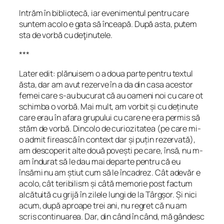
Intrăm în bibliotecă, iar evenimentul pentru care
suntem acolo e gata să înceapă. După asta, putem
sta de vorbă cu deţinutele.
***
Later edit: plănuisem o a doua parte pentru textul
ăsta, dar am avut rezerve în a da din casa acestor
femei care s-au bucurat că au oameni noi cu care ot
schimba o vorbă. Mai mult, am vorbit și cu deținute
care erau în afara grupului cu care ne era permis să
stăm de vorbă. Dincolo de curiozitatea (pe care mi-
o admit firească în context dar și puțin rezervată),
am descoperit alte două povești pe care, însă, nu m-
am îndurat să le dau mai departe pentru că eu
însămi nu am știut cum să le încadrez. Cât adevăr e
acolo, cât teribilism și câtă memorie post factum
alcătuită cu grijă în zilele lungi de la Târgșor. Și nici
acum, după aproape trei ani, nu regret că nu am
scris continuarea. Dar, din când în când, mă gândesc