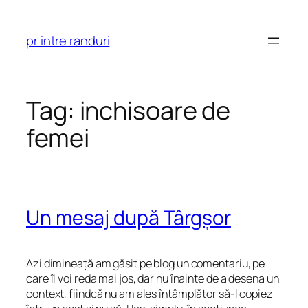
Skip
to
pr intre randuri
content
Tag:
inchisoare de
femei
Un mesaj după Târgșor
Azi dimineață am găsit pe blog un comentariu, pe
care îl voi reda mai jos, dar nu înainte de a desena un
context, fiindcă nu am ales întâmplător să-l copiez