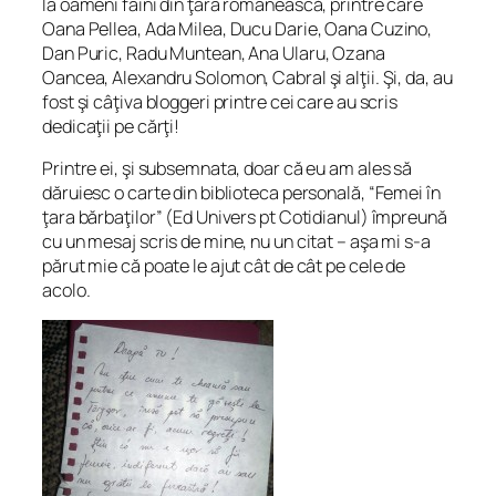
la oameni faini din ţara românească, printre care
Oana Pellea, Ada Milea, Ducu Darie, Oana Cuzino,
Dan Puric, Radu Muntean, Ana Ularu, Ozana
Oancea, Alexandru Solomon, Cabral şi alţii. Şi, da, au
fost şi câţiva bloggeri printre cei care au scris
dedicaţii pe cărţi!
Printre ei, şi subsemnata, doar că eu am ales să
dăruiesc o carte din biblioteca personală, “Femei în
ţara bărbaţilor” (Ed Univers pt Cotidianul) împreună
cu un mesaj scris de mine, nu un citat – aşa mi s-a
părut mie că poate le ajut cât de cât pe cele de
acolo.