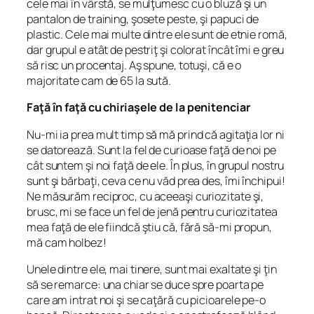
cele mai în vârstă, se mulţumesc cu o bluză şi un
pantalon de training, şosete peste, şi papuci de
plastic. Cele mai multe dintre ele sunt de etnie romă,
dar grupul e atât de pestriţ şi colorat încât îmi e greu
să risc un procentaj. Aş spune, totuşi, că e o
majoritate cam de 65 la sută.
Faţă în faţă cu chiriaşele de la penitenciar
Nu-mi ia prea mult timp să mă prind că agitaţia lor ni
se datorează. Sunt la fel de curioase faţă de noi pe
cât suntem şi noi faţă de ele. În plus, în grupul nostru
sunt şi bărbaţi, ceva ce nu văd prea des, îmi închipui!
Ne măsurăm reciproc, cu aceeaşi curiozitate şi,
brusc, mi se face un fel de jenă pentru curiozitatea
mea faţă de ele fiindcă ştiu că, fără să-mi propun,
mă cam holbez!
Unele dintre ele, mai tinere, sunt mai exaltate şi ţin
să se remarce: una chiar se duce spre poarta pe
care am intrat noi şi se caţără cu picioarele pe-o