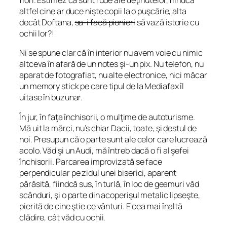
flori. Estimez că sunt rude ale deţinutelor, fiindcă
altfel cine ar duce nişte copii la o puşcărie, alta
decât Doftana,
sa-i facă pionieri
să vază istorie cu
ochii lor?!
Ni se spune clar că în interior nu avem voie cu nimic
altceva în afară de un notes şi-un pix. Nu telefon, nu
aparat de fotografiat, nu alte electronice, nici măcar
un memory stick pe care tipul de la Mediafax îl
uitase în buzunar.
În jur, în faţa închisorii, o mulţime de autoturisme.
Mă uit la mărci, nu’s chiar Dacii, toate, şi destul de
noi. Presupun că o parte sunt ale celor care lucrează
acolo. Văd şi un Audi, mă întreb dacă o fi al şefei
închisorii. Parcarea improvizată se face
perpendicular pe zidul unei biserici, aparent
părăsită, fiindcă sus, în turlă, în loc de geamuri văd
scânduri, şi o parte din acoperişul metalic lipseşte,
pierită de cine ştie ce vânturi. E cea mai înaltă
clădire, cât văd cu ochii.