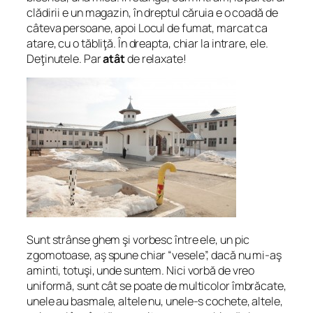
clădirii e un magazin, în dreptul căruia e o coadă de
câteva persoane, apoi Locul de fumat, marcat ca
atare, cu o tăbliţă. În dreapta, chiar la intrare, ele.
Deţinutele. Par
atât
de relaxate!
Sunt strânse ghem şi vorbesc între ele, un pic
zgomotoase, aş spune chiar “vesele”, dacă nu mi-aş
aminti, totuşi, unde suntem. Nici vorbă de vreo
uniformă, sunt cât se poate de multicolor îmbrăcate,
unele au basmale, altele nu, unele-s cochete, altele,