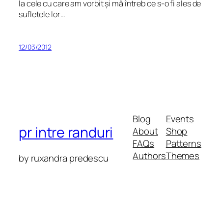
la cele cu care am vorbit și mă întreb ce s-o fi ales de
sufletele lor…
12/03/2012
Blog
Events
pr intre randuri
About
Shop
FAQs
Patterns
Authors
Themes
by ruxandra predescu