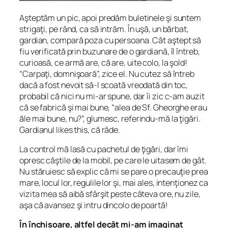
Aşteptăm un pic, apoi predăm buletinele şi suntem
strigaţi, pe rând, ca să intrăm. În uşă, un bărbat,
gardian, compară poza cu persoana. Cât aştept să
fiu verificată prin buzunare de o gardiană, îl întreb,
curioasă, ce armă are, că are, uite colo, la şold!
“Carpaţi, domnişoară”, zice el. Nu cutez să întreb
dacă a fost nevoit să-l scoată vreodată din toc,
probabil că nici nu mi-ar spune, dar îi zic c-am auzit
că se fabrică şi mai bune, “alea de Sf. Gheorghe erau
ăle mai bune, nu?”, glumesc, referindu-mă la ţigări.
Gardianul
likes
this, că râde.
La control mă lasă cu pachetul de ţigări, dar îmi
opresc căştile de la mobil, pe care le uitasem de gât.
Nu stăruiesc să explic că mi se pare o precauţie prea
mare, locul lor, regulile lor şi, mai ales, intenţionez ca
vizita mea să aibă sfârşit peste câteva ore, nu zile,
aşa că avansez şi intru dincolo de poartă!
În închisoare, altfel decât mi-am imaginat