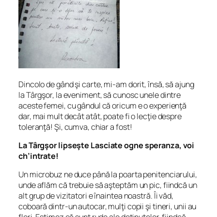
Dincolo de gând şi carte, mi-am dorit, însă, să ajung
la Târgşor, la eveniment, să cunosc unele dintre
aceste femei, cu gândul că oricum e o experienţă
dar, mai mult decât atât, poate fi o lecţie despre
toleranţă! Şi, cumva, chiar a fost!
La Târgşor lipseşte
Lasciate ogne speranza, voi
ch’intrate!
Un microbuz ne duce până la poarta penitenciarului,
unde aflăm că trebuie să aşteptăm un pic, fiindcă un
alt grup de vizitatori e înaintea noastră. Îi văd,
coboară dintr-un autocar, mulţi copii şi tineri, unii au