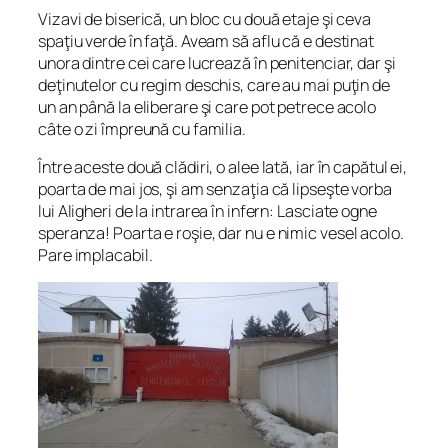
Vizavi de biserică, un bloc cu două etaje şi ceva
spaţiu verde în faţă. Aveam să aflu că e destinat
unora dintre cei care lucrează în penitenciar, dar şi
deţinutelor cu regim deschis, care au mai puţin de
un an până la eliberare şi care pot petrece acolo
câte o zi împreună cu familia.
Între aceste două clădiri, o alee lată, iar în capătul ei,
poarta de mai jos, şi am senzaţia că lipseşte vorba
lui Aligheri de la intrarea în infern:
Lasciate ogne
speranza
! Poarta e roşie, dar nu e nimic vesel acolo.
Pare implacabil.