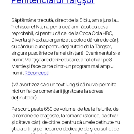
Săptămâna trecută, direct de la Sibiu, am ajuns la…
închisoare! Nu, nu pentru că am făcut eu ceva
reprobabil, ci pentru că cei de la Coca Cola HBC,
Diverta şi Next au organizat acolo o dăruire de cărţi
cu gânduri bune pentru deţinutele de la Târgşor,
singura puşcărie de femei din ţară! Evenimentul s-a
numit Mărţişoare de REeducare, a fot chiar pe 8
Martie şi face parte dintr-un program mai amplu
numit
REconcept
!
(vă avertizez că e un text lung şi că nu voi permite
nici un fel de comentarii jignitoare la adresa
deţinutelor)
Pe scurt, peste 650 de volume, de toate felurile, de
la romane de dragoste, la romane istorice, ba chiar
şi câteva cărţi de citire, pentru că unele deţinute nu
ştiu a citi, şi pe fiecare o dedicaţie de şi cu suflet de