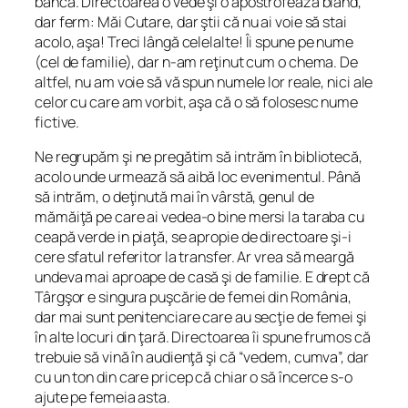
bancă. Directoarea o vede şi o apostrofează blând,
dar ferm:
Măi Cutare, dar ştii că nu ai voie să stai
acolo, aşa! Treci lângă celelalte!
Îi spune pe nume
(cel de familie), dar n-am reţinut cum o chema. De
altfel, nu am voie să vă spun numele lor reale, nici ale
celor cu care am vorbit, aşa că o să folosesc nume
fictive.
Ne regrupăm şi ne pregătim să intrăm în bibliotecă,
acolo unde urmează să aibă loc evenimentul. Până
să intrăm, o deţinută mai în vârstă, genul de
mămăiţă pe care ai vedea-o bine mersi la taraba cu
ceapă verde in piaţă, se apropie de directoare şi-i
cere sfatul referitor la transfer. Ar vrea să meargă
undeva mai aproape de casă şi de familie. E drept că
Târgşor e singura puşcărie de femei din România,
dar mai sunt penitenciare care au secţie de femei şi
în alte locuri din ţară. Directoarea îi spune frumos că
trebuie să vină în audienţă şi că “vedem, cumva”, dar
cu un ton din care pricep că chiar o să încerce s-o
ajute pe femeia asta.