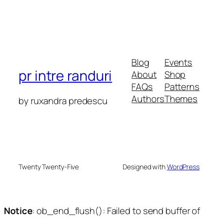
Blog
Events
pr intre randuri
About
Shop
FAQs
Patterns
Authors
Themes
by ruxandra predescu
Twenty Twenty-Five
Designed with
WordPress
Notice
: ob_end_flush(): Failed to send buffer of