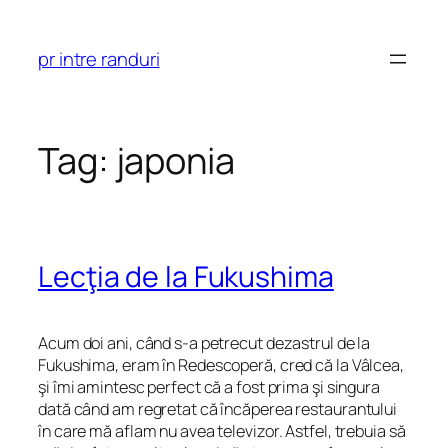
Skip
to
pr intre randuri
content
Tag:
japonia
Lecţia de la Fukushima
Acum doi ani, când s-a petrecut dezastrul de la
Fukushima, eram în Redescoperă, cred că la Vâlcea,
şi îmi amintesc perfect că a fost prima şi singura
dată când am regretat că încăperea restaurantului
în care mă aflam nu avea televizor. Astfel, trebuia să