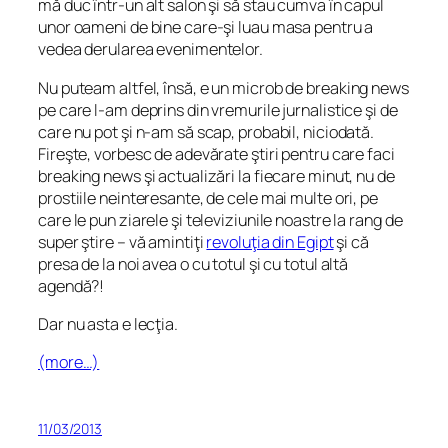
mă duc într-un alt salon şi să stau cumva în capul
unor oameni de bine care-şi luau masa pentru a
vedea derularea evenimentelor.
Nu puteam altfel, însă, e un microb de
breaking news
pe care l-am deprins din vremurile jurnalistice şi de
care nu pot şi n-am să scap, probabil, niciodată.
Fireşte, vorbesc de adevărate ştiri pentru care faci
breaking news şi actualizări la fiecare minut, nu de
prostiile neinteresante, de cele mai multe ori, pe
care le pun ziarele şi televiziunile noastre la rang de
super ştire – vă amintiţi
revoluţia din Egipt
şi că
presa de la noi avea o cu totul şi cu totul altă
agendă?!
Dar nu asta e lecţia.
(more…)
11/03/2013