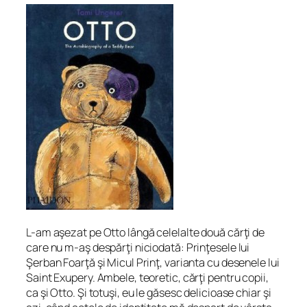
L-am aşezat pe Otto lângă celelalte două cărţi de
care nu m-aş despărţi niciodată: Prinţesele lui
Şerban Foarţă şi Micul Prinţ, varianta cu desenele lui
Saint Exupery. Ambele, teoretic, cărţi pentru copii,
ca şi Otto. Şi totuşi, eu le găsesc delicioase chiar şi