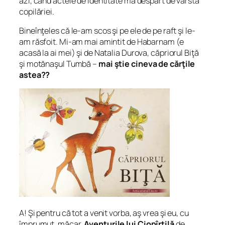
azi, când actele de identitate mă despart de vârsta
copilăriei.
Bineînţeles că le-am scos şi pe ele de pe raft şi le-
am răsfoit. Mi-am mai amintit de Habarnam (e
acasă la ai mei) şi de Natalia Durova, căpriorul Biţă
şi motănaşul Tumbă –
mai ştie cineva de cărţile
astea??
A! Şi pentru că tot a venit vorba, aş vrea şi eu, cu
împrumut, măcar,
Aventurile lui Ciopîrţilă
de