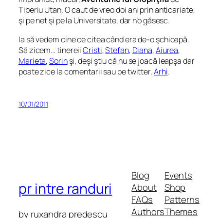
Tiberiu Utan. O caut de vreo doi ani prin anticariate,
şi pe net şi pe la Universitate, dar n’o găsesc.
Ia să vedem cine ce citea când era de-o şchioapă.
Să zicem… tinereii
Cristi
,
Stefan
,
Diana
,
Aiurea
,
Marieta
,
Sorin
şi, deşi ştiu că nu se joacă leapşa dar
poate zice la comentarii sau pe twitter,
Arhi
.
10/01/2011
Blog
Events
pr intre randuri
About
Shop
FAQs
Patterns
Authors
Themes
by ruxandra predescu