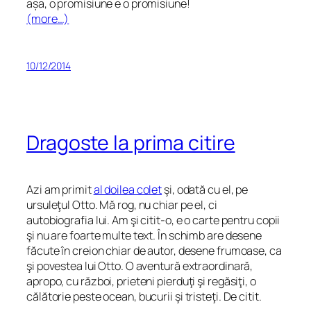
așa, o promisiune e o promisiune!
(more…)
10/12/2014
Dragoste la prima citire
Azi am primit
al doilea colet
şi, odată cu el, pe
ursuleţul Otto. Mă rog, nu chiar pe el, ci
autobiografia lui. Am şi citit-o, e o carte pentru copii
şi nu are foarte multe text. În schimb are desene
făcute în creion chiar de autor, desene frumoase, ca
şi povestea lui Otto. O aventură extraordinară,
apropo, cu război, prieteni pierduţi şi regăsiţi, o
călătorie peste ocean, bucurii şi tristeţi. De citit.