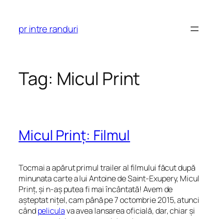
Skip
to
pr intre randuri
content
Tag:
Micul Print
Micul Prinț: Filmul
Tocmai a apărut primul trailer al filmului făcut după
minunata carte a lui Antoine de Saint-Exupery, Micul
Prinț, și n-aș putea fi mai încântată! Avem de
așteptat nițel, cam până pe 7 octombrie 2015, atunci
când
pelicula
va avea lansarea oficială, dar, chiar și