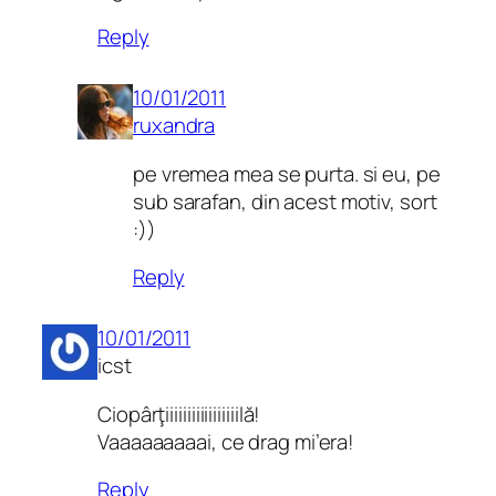
Reply
10/01/2011
ruxandra
pe vremea mea se purta. si eu, pe
sub sarafan, din acest motiv, sort
:))
Reply
10/01/2011
icst
Ciopârţiiiiiiiiiiiiiiiiilă!
Vaaaaaaaaai, ce drag mi’era!
Reply