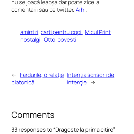
nu se joacă leapşa dar poate zice la
comentarii sau pe twitter,
Arhi
.
amintiri
carti pentru copii
Micul Print
nostalgii
Otto
povesti
←
Fardurile, o relaţie
Intenţia scrisorii de
platonică
intenţie
→
Comments
33 responses to “Dragoste la prima citire”