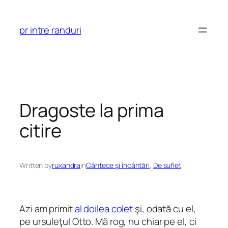
Skip
to
pr intre randuri
content
Dragoste la prima
citire
Written by
ruxandra
in
Cântece şi încântări
, 
De suflet
Azi am primit
al doilea colet
şi, odată cu el,
pe ursuleţul Otto. Mă rog, nu chiar pe el, ci