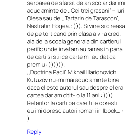
serbarea de sfarsit de an scolar dar imi
aduc aminte de ,,Cei trei grasani” – Iuri
Olesa sau de ,,Tartarin de Tarascon”,
Nastratin Hogea. : ))). Si vine si cireasa
de pe tort cand prin clasa a v -a cred,
aia de la scoala generala din cartierul
perific unde invatam au ramas in pana
de carti si stii ce carte mi-au dat ca
premiu : )))))).
,,Doctrina Pacii” Mikhail Illarionovich
Kutuzov nu-mi mai aduc aminte bine
daca el este autorul sau despre el era
cartea dar am citit- o la 11 ani : )))).
Referitor la carti pe care ti le doresti,
eu imi doresc autori romani in Ibook… :
)
Reply