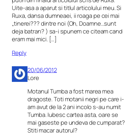
putin din finalul articolului scris de Ruxa.
Uite-asa a aparut si titlul articolului meu. Si
Ruxa, dansa dumneaei, ii roaga pe cei mai
„tinerei??? dintre noi (Oh, Doamne…sunt
deja batran? ) sa-i spunem ce citeam cand
eram mai mici. […]
Reply
20/06/2012
Lore
Motanul Tumba a fost marea mea
dragoste. Toti motanii negri pe care i-
am avut de la 2 ani incolo s-au numit
Tumba. Iubesc cartea asta, oare se
mai gaseste pe undeva de cumparat?
Stiti macar autorul?