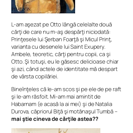
L-am aşezat pe Otto lângă celelalte două
cărţi de care nu m-aş despărţi niciodată:
Prinţesele lui Şerban Foarţă şi Micul Prinţ,
varianta cu desenele lui Saint Exupery.
Ambele, teoretic, cărţi pentru copii, ca şi
Otto. Şi totuşi, eu le găsesc delicioase chiar
şi azi, când actele de identitate mă despart
de vârsta copilăriei.
Bineînţeles că le-am scos şi pe ele de pe raft
şi le-am răsfoit. Mi-am mai amintit de
Habarnam (e acasă la ai mei) şi de Natalia
Durova, căpriorul Biţă şi motănaşul Tumbă –
mai ştie cineva de cărţile astea??