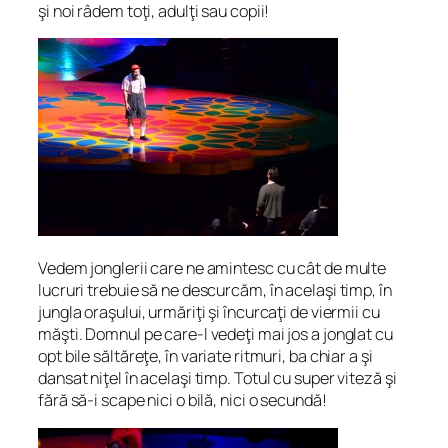
şi noi râdem toţi, adulţi sau copii!
Vedem jonglerii care ne amintesc cu cât de multe
lucruri trebuie să ne descurcăm, în acelaşi timp, în
jungla oraşului, urmăriţi şi încurcaţi de viermii cu
măşti. Domnul pe care-l vedeţi mai jos a jonglat cu
opt bile săltăreţe, în variate ritmuri, ba chiar a şi
dansat niţel în acelaşi timp. Totul cu super viteză şi
fără să-i scape nici o bilă, nici o secundă!