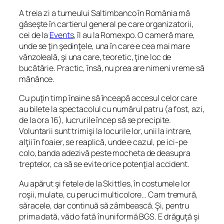
A treia zi a turneului Saltimbanco în România mă
găseşte în cartierul general pe care organizatorii,
cei de la
Events
, îl au la Romexpo. O cameră mare,
unde se ţin şedinţele, una în care e cea mai mare
vânzoleală, şi una care, teoretic, ţine loc de
bucătărie. Practic, însă, nu prea are nimeni vreme să
mănânce.
Cu puţin timp înaine să înceapă accesul celor care
au bilete la spectacolul cu numărul patru (a fost, azi,
de la ora 16), lucrurile încep să se precipite.
Voluntarii sunt trimişi la locurile lor, unii la intrare,
alţii în foaier, se reaplică, unde e cazul, pe ici-pe
colo, banda adezivă peste mocheta de deasupra
treptelor, ca să se evite orice potenţial accident.
Au apărut şi fetele de la Skittles, în costumele lor
roşii, mulate, cu peruci multicolore… Cam tremură,
săracele, dar continuă să zâmbească. Şi, pentru
prima dată, văd o fată în uniformă BGS. E drăguţă şi