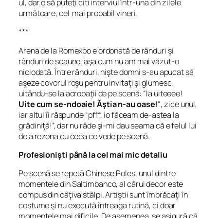
ul, dar o să puteţi citi interviul într-una din zilele
următoare, cel mai probabil vineri.
***
Arena de la Romexpo e ordonată de rânduri şi
rânduri de scaune, aşa cum nu am mai văzut-o
niciodată. Între rânduri, nişte domni s-au apucat să
aşeze covorul roşu pentru invitaţi şi glumesc,
uitându-se la acrobaţii de pe scenă: “Ia uiteeee!
Uite cum se-ndoaie! Ăştia n-au oase!
“, zice unul,
iar altul îi răspunde “pfff, io făceam de-astea la
grădiniţă!”, dar nu râde şi-mi dau seama că e felul lui
de a rezona cu ceea ce vede pe scenă.
Profesionişti până la cel mai mic detaliu
Pe scenă se repetă Chinese Poles, unul dintre
momentele din Saltimbanco, al cărui decor este
compus din câţiva stâlpi. Artiştii sunt îmbrăcaţi în
costume şi nu execută întreaga rutină, ci doar
momentele mai dificile. De asemenea, se asigură că