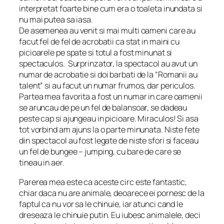
interpretat foarte bine cum era o toaleta inundata si
nu mai putea sa iasa.
De asemenea au venit si mai multi oameni care au
facut fel de fel de acrobatii ca stat in maini cu
picioarele pe spate si totul a fost minunat si
spectaculos. Surprinzator, la spectacol au avut un
numar de acrobatie si doi barbati de la “Romanii au
talent” si au facut un numar frumos, dar periculos.
Partea mea favorita a fost un numar in care oamenii
se aruncau de pe un fel de balansoar, se dadeau
peste cap si ajungeau in picioare. Miraculos! Si asa
tot vorbind am ajuns la o parte minunata. Niste fete
din spectacol au fost legate de niste sfori si faceau
un fel de bungee – jumping, cu bare de care se
tineau in aer.
Parerea mea este ca aceste circ este fantastic,
chiar daca nu are animale, deoarece ei pornesc de la
faptul ca nu vor sa le chinuie, iar atunci cand le
dreseaza le chinuie putin. Eu iubesc animalele, deci