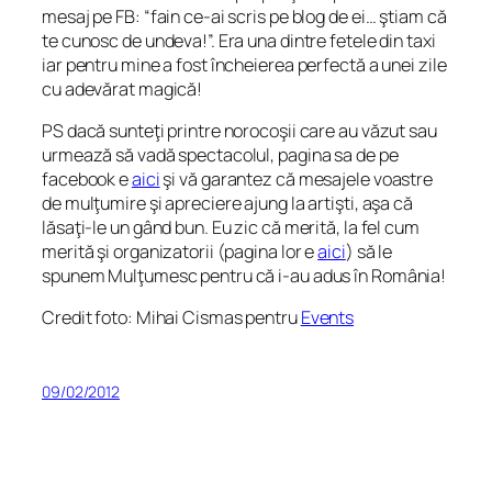
mesaj pe FB: “fain ce-ai scris pe blog de ei… ştiam că
te cunosc de undeva!”. Era una dintre fetele din taxi
iar pentru mine a fost încheierea perfectă a unei zile
cu adevărat magică!
PS dacă sunteţi printre norocoşii care au văzut sau
urmează să vadă spectacolul, pagina sa de pe
facebook e
aici
şi vă garantez că mesajele voastre
de mulţumire şi apreciere ajung la artişti, aşa că
lăsaţi-le un gând bun. Eu zic că merită, la fel cum
merită şi organizatorii (pagina lor e
aici
) să le
spunem Mulţumesc pentru că i-au adus în România!
Credit foto: Mihai Cismas pentru
Events
09/02/2012