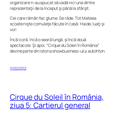
organizare n-au apucat să vadă nici una dintre
reprezentaţii de la început şi până la sfârşit.
Cei care rămân fac glume. Se râde. Tot Mateea
scoate nişte cornuleţe făcute în casă:
Haide, luaţi şi
voi!
Încă o oră, încă o seară lungă, şi încă două
spectacole. Şi apoi, “Cirque du Soleil în România”
devine parte din istoria showbusiness-ului autohton.
11/02/2012
Cirque du Soleil în România,
ziua 5: Cartierul general