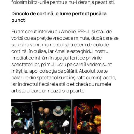
folosim blitz-urile pentru a nu-i deranja pe artişti.
Dincolo de cortină, o lume perfect pusă la
punct!
Eu am cerut interviu cu Amelie, PR-ul, şi stau de
vorbă cu ea preţ de vreo zece minute, după care se
scuză: a venit momentul să trecem dincolo de
cortină, în culise, iar Amelie este ghidul nostru.
Imediat ce intrăm în spaţiul ferit de privirile
spectatorilor, primul lucru pe care îl vedem sunt
măştile, apoi colecţia de pălării. Absolut toate
pălăriile din spectacol sunt înşirate cuminţi acolo,
iar în dreptul fiecăreia stă o etichetă cu numele
artistului care urmează s-o poarte.