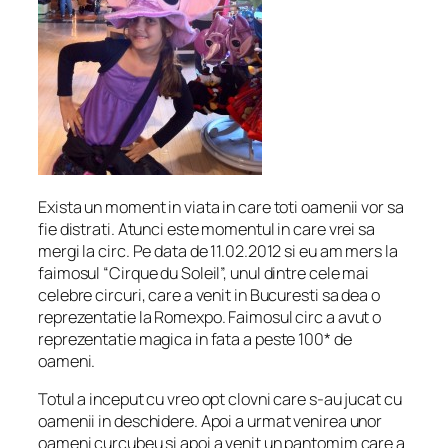
Exista un moment in viata in care toti oamenii vor sa
fie distrati. Atunci este momentul in care vrei sa
mergi la circ. Pe data de 11.02.2012 si eu am mers la
faimosul “Cirque du Soleil”, unul dintre cele mai
celebre circuri, care a venit in Bucuresti sa dea o
reprezentatie la Romexpo. Faimosul circ a avut o
reprezentatie magica in fata a peste 100* de
oameni.
Totul a inceput cu vreo opt clovni care s-au jucat cu
oamenii in deschidere. Apoi a urmat venirea unor
oameni curcubeu si apoi a venit un pantomim care a