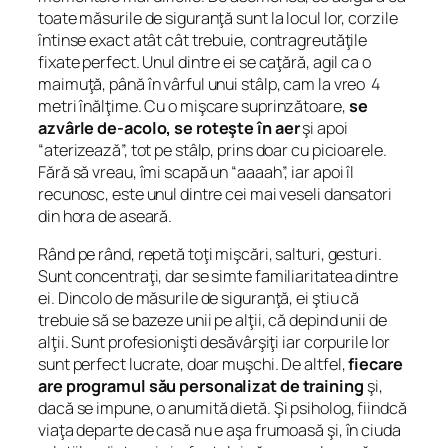
toate măsurile de siguranţă sunt la locul lor, corzile
întinse exact atât cât trebuie, contragreutăţile
fixate perfect. Unul dintre ei se caţără, agil ca o
maimuţă, până în vârful unui stâlp, cam la vreo 4
metri înălţime. Cu o mişcare suprinzătoare,
se
azvârle de-acolo, se roteşte în aer
şi apoi
“aterizează”, tot pe stâlp, prins doar cu picioarele.
Fără să vreau, îmi scapă un “aaaah”, iar apoi îl
recunosc, este unul dintre cei mai veseli dansatori
din hora de aseară.
Rând pe rând, repetă toţi mişcări, salturi, gesturi.
Sunt concentraţi, dar se simte familiaritatea dintre
ei. Dincolo de măsurile de siguranţă, ei ştiu că
trebuie să se bazeze unii pe alţii, că depind unii de
alţii. Sunt profesionişti desăvârşiţi iar corpurile lor
sunt perfect lucrate, doar muşchi. De altfel,
fiecare
are programul său personalizat de training
şi,
dacă se impune, o anumită dietă. Şi psiholog, fiindcă
viaţa departe de casă nu e aşa frumoasă şi, în ciuda