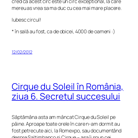
cred ca acest circ este un circ exceptional, la care
mereu as vrea sa ma duc cu cea mai mare placere.
Iubesc circul!
* în sală au fost, ca de obicei, 4000 de oameni :)
12/02/2012
Cirque du Soleil în România,
ziua 6. Secretul succesului
Săptămâna asta am mâncat Cirque du Soleil pe
pâine. Aproape toate orele în care n-am dormit au
fost petrecute aici, la Romexpo, sau documentând
despre Saltimbanco şi Cirque – aşa îi spun cei