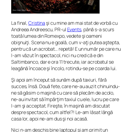
La final,
Cristina
şi cu mine am mai stat de vorbă cu
Andreea Andreescu, PR-ul
Events
, până s-a scurs
toată lumea din Romexpo, vedete şi oameni
obişnuiţi. Scena nu e goală, cum v-aţi putea aştepta,
pentru că un acrobat… repetă! E un număr pe care nu
l-am văzut în spectacol, nici nu cred că e din
Saltimbanco, dar e ora 11 trecute, iar acrobatul se
leagănă încoace şi încolo, rotindu-se pe coarda lui.
Şi apoi am început să sunăm după taxiuri, fără
succes, însă. Două fete, care ne-au auzit chinuindu-
ne să găsim o maşină cu care să plecăm de acolo,
ne-au invitat să împărţim taxiul cu ele, lucru pe care
l-am şi acceptat. Fireşte, în maşină am discutat
despre spectacol, cum altfel?! Le-am lăsat lângă
casa lor, apoi ne-am dus şi noi acasă.
Nici n-am deschis bine laptopul şi am primit un