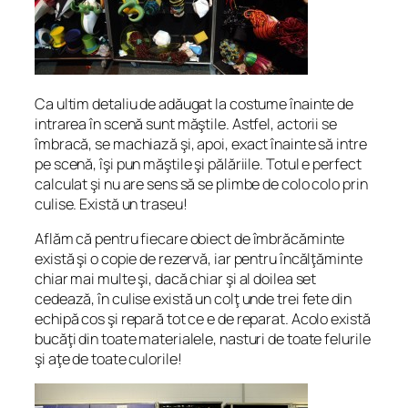
Ca ultim detaliu de adăugat la costume înainte de
intrarea în scenă sunt măştile. Astfel, actorii se
îmbracă, se machiază şi, apoi, exact înainte să intre
pe scenă, îşi pun măştile şi pălăriile. Totul e perfect
calculat şi nu are sens să se plimbe de colo colo prin
culise. Există un traseu!
Aflăm că pentru fiecare obiect de îmbrăcăminte
există şi o copie de rezervă, iar pentru încălţăminte
chiar mai multe şi, dacă chiar şi al doilea set
cedează, în culise există un colţ unde trei fete din
echipă cos şi repară tot ce e de reparat. Acolo există
bucăţi din toate materialele, nasturi de toate felurile
şi aţe de toate culorile!