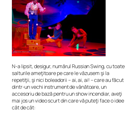
N-a lipsit, desigur, numărul Russian Swing, cu toate
salturile ameţitoare pe care le văzusem şi la
repetiţii, şi nici boleadorii – ai, ai, ai! – care au făcut
dintr-un vechi instrument de vânătoare, un
accesoriu de bază pentru un show incendiar, aveţi
mai jos un video scurt din care vă puteţi face o idee
cât de cât: