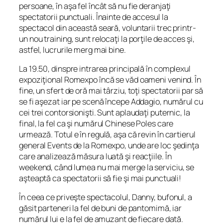
persoane, în aşa fel încât să nu fie deranjaţi
spectatorii punctuali. Înainte de accesul la
spectacol din această seară, voluntarii trec printr-
un nou training, sunt relocaţi la porţile de acces şi,
astfel, lucrurile merg mai bine.
La 19.50, dinspre intrarea principală în complexul
expoziţional Romexpo încă se văd oameni venind. În
fine, un sfert de oră mai târziu, toţi spectatorii par să
se fi aşezat iar pe scenă începe Addagio, numărul cu
cei trei contorsionişti. Sunt aplaudaţi puternic, la
final, la fel ca şi numărul Chinese Poles care
urmează. Totul e în regulă, aşa că revin în cartierul
general Events de la Romexpo, unde are loc şedinţa
care analizează măsura luată şi reacţiile. În
weekend, când lumea nu mai merge la serviciu, se
aşteaptă ca spectatorii să fie şi mai punctuali!
În ceea ce priveşte spectacolul, Danny, bufonul, a
găsit parteneri la fel de buni de pantomimă, iar
numărul lui e la fel de amuzant de fiecare dată.