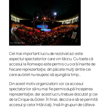
Cel mai important lucru de rezolvat azi este
aspectul spectatorilor care vin târziu. Cu toate că
accesul la Romexpo este permis cu o oră înainte de
fiecare reprezentaţie, din păcate mulţi dintre cei
care au bilet nu reuşesc să ajungă la timp…
Din acest motiv organizatorii vor ca accesul
spectatorilor să nu mai fie permis după începerea
reprezentaţiei, dar acest lucru trebuie discutat şi cei
de la Cirque du Soleil. În final, decizia e să se permită
accesul şi celor întârziaţi, însă în grupuri de câteva