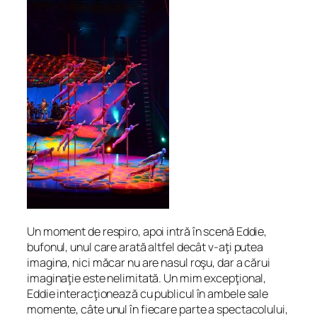
Un moment de respiro, apoi intră în scenă Eddie,
bufonul, unul care arată altfel decât v-aţi putea
imagina, nici măcar nu are nasul roşu, dar a cărui
imaginaţie este nelimitată. Un mim excepţional,
Eddie interacţionează cu publicul în ambele sale
momente, câte unul în fiecare parte a spectacolului,