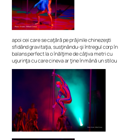
apoi cei care se caţără pe prăjinile chinezeşti
sfidând gravitaţia, susţinându-şi întregul corp în
balans perfect la o înălţime de câţiva metri cu
uşurinţa cu care cineva ar ţine în mână un stilou