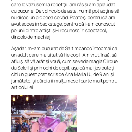
care le văzusem la repetiţii, am râs şi am aplaudat
cu bucurie! Dar, dincolo de asta, nu mă pot abţine să
nu disec un pic ceea ce văd. Poate şi pentru că am
avut acces în backstage, pentru că i-am cunoscut
pe unii dintre artişti şi-i recunosc în spectacol,
dincolo de machiaj.
Aşadar, m-am bucurat de Saltimbanco întocmai ca
un adult care n-a uitat să fie copil. Am vrut, însă, să
aflu şi să vă arăt şi vouă, cum se vede magia Cirque
du Soleil şi prin ochi de copil, aşa că mai jos puteţi
citi un guest post scris de Ana Maria U., de 9 ani şi
jumătate, şi căreia îi mulţumesc foarte mult pentru
articolul ei!