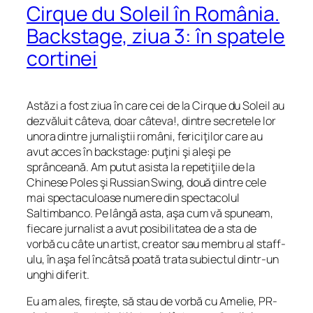
Cirque du Soleil în România.
Backstage, ziua 3: în spatele
cortinei
Astăzi a fost ziua în care cei de la Cirque du Soleil au
dezvăluit câteva, doar câteva!, dintre secretele lor
unora dintre jurnaliştii români, fericiţilor care au
avut acces în backstage: puţini şi aleşi pe
sprânceană. Am putut asista la repetiţiile de la
Chinese Poles şi Russian Swing, două dintre cele
mai spectaculoase numere din spectacolul
Saltimbanco. Pe lângă asta, aşa cum vă spuneam,
fiecare jurnalist a avut posibilitatea de a sta de
vorbă cu câte un artist, creator sau membru al staff-
ulu, în aşa fel încâtsă poată trata subiectul dintr-un
unghi diferit.
Eu am ales, fireşte, să stau de vorbă cu Amelie, PR-