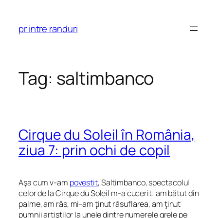
Skip
to
pr intre randuri
content
Tag:
saltimbanco
Cirque du Soleil în România,
ziua 7: prin ochi de copil
Aşa cum v-am
povestit
, Saltimbanco, spectacolul
celor de la Cirque du Soleil m-a cucerit: am bătut din
palme, am râs, mi-am ţinut răsuflarea, am ţinut
pumnii artiştilor la unele dintre numerele grele pe