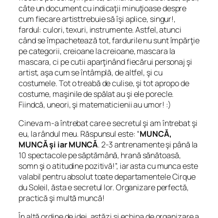
câte un document cu indicaţii minuţioase despre
cum fiecare artisttrebuie să îşi aplice, singur!,
fardul: culori, texuri, instrumente. Astfel, atunci
când se împachetează tot, fardurile nu sunt împărţie
pe categorii, creioane la creioane, mascara la
mascara, ci pe cutii aparţinând fiecărui personaj şi
artist, aşa cum se întâmplă, de altfel, şi cu
costumele. Tot o treabă de culise, şi tot apropo de
costume, maşinile de spălat au şi ele porecle.
Fiindcă, uneori, şi matematicienii au umor! :)
Cineva m-a întrebat care e secretul şi am întrebat şi
eu, la rândul meu. Răspunsul este: “
MUNCĂ,
MUNCĂ şi iar MUNCĂ
. 2-3 antrenamente şi până la
10 spectacole pe săptămână, hrană sănătoasă,
somn şi o atitudine pozitivă!”, iar asta cu munca este
valabil pentru absolut toate departamentele Cirque
du Soleil, ăsta e secretul lor. Organizare perfectă,
practică şi multă muncă!
În altă ordine de idei, astăzi şi echipa de organizare a