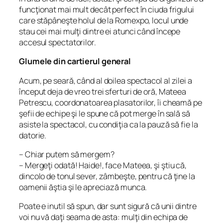
funcţionat mai mult decât perfect în ciuda frigului
care stăpâneşte holul de la Romexpo, locul unde
stau cei mai mulţi dintre ei atunci când începe
accesul spectatorilor.
Glumele din cartierul general
Acum, pe seară, când al doilea spectacol al zilei a
început deja de vreo trei sferturi de oră, Mateea
Petrescu, coordonatoarea plasatorilor, îi cheamă pe
şefii de echipe şi le spune că pot merge în sală să
asiste la spectacol, cu condiţia ca la pauză să fie la
datorie.
– Chiar putem să mergem?
– Mergeţi odată! Haide!, face Mateea, şi ştiu că,
dincolo de tonul sever, zâmbeşte, pentru că ţine la
oamenii ăştia şi le apreciază munca.
Poate e inutil să spun, dar sunt sigură că unii dintre
voi nu vă daţi seama de asta: mulţi din echipa de