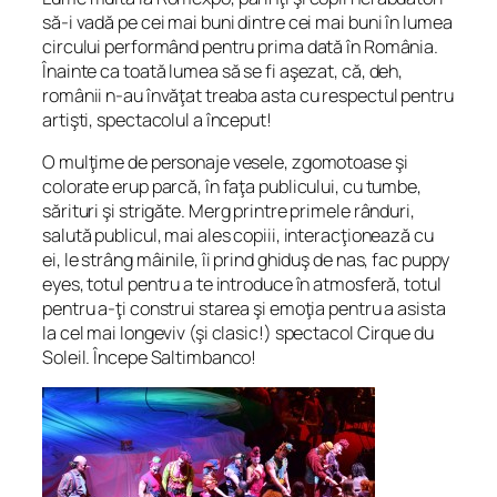
să-i vadă pe cei mai buni dintre cei mai buni în lumea
circului performând pentru prima dată în România.
Înainte ca toată lumea să se fi aşezat, că, deh,
românii n-au învăţat treaba asta cu respectul pentru
artişti, spectacolul a început!
O mulţime de personaje vesele, zgomotoase şi
colorate erup parcă, în faţa publicului, cu tumbe,
sărituri şi strigăte. Merg printre primele rânduri,
salută publicul, mai ales copiii, interacţionează cu
ei, le strâng mâinile, îi prind ghiduş de nas, fac puppy
eyes, totul pentru a te introduce în atmosferă, totul
pentru a-ţi construi starea şi emoţia pentru a asista
la cel mai longeviv (şi clasic!) spectacol Cirque du
Soleil. Începe Saltimbanco!