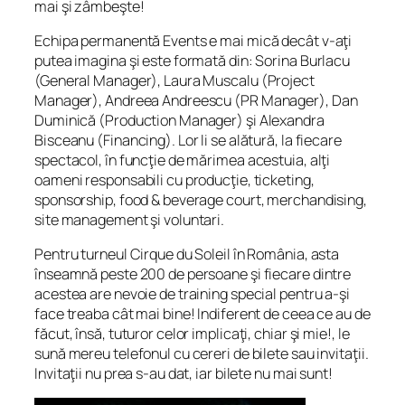
mai şi zâmbeşte!
Echipa permanentă Events e mai mică decât v-aţi
putea imagina şi este formată din: Sorina Burlacu
(General Manager), Laura Muscalu (Project
Manager), Andreea Andreescu (PR Manager), Dan
Duminică (Production Manager) şi Alexandra
Bisceanu (Financing). Lor li se alătură, la fiecare
spectacol, în funcţie de mărimea acestuia, alţi
oameni responsabili cu producţie, ticketing,
sponsorship, food & beverage court, merchandising,
site management şi voluntari.
Pentru turneul Cirque du Soleil în România, asta
înseamnă peste 200 de persoane şi fiecare dintre
acestea are nevoie de training special pentru a-şi
face treaba cât mai bine! Indiferent de ceea ce au de
făcut, însă, tuturor celor implicaţi, chiar şi mie!, le
sună mereu telefonul cu cereri de bilete sau invitaţii.
Invitaţii nu prea s-au dat, iar bilete nu mai sunt!