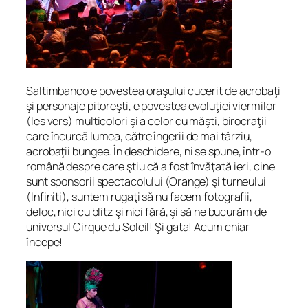
Saltimbanco e povestea oraşului cucerit de acrobaţi
şi personaje pitoreşti, e povestea evoluţiei viermilor
(
les vers
) multicolori şi a celor cu măşti, birocraţii
care încurcă lumea, către îngerii de mai târziu,
acrobaţii bungee. În deschidere, ni se spune, într-o
română despre care ştiu că a fost învăţată ieri, cine
sunt sponsorii spectacolului (Orange) şi turneului
(Infiniti), suntem rugaţi să nu facem fotografii,
deloc, nici cu blitz şi nici fără, şi să ne bucurăm de
universul Cirque du Soleil! Şi gata! Acum chiar
începe!