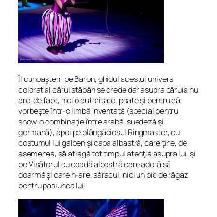
Îl cunoaştem pe Baron, ghidul acestui univers
colorat al cărui stăpân se crede dar asupra căruia nu
are, de fapt, nici o autoritate, poate şi pentru că
vorbeşte într-o limbă inventată (special pentru
show, o combinaţie între arabă, suedeză şi
germană), apoi pe plângăciosul Ringmaster, cu
costumul lui galben şi capa albastră, care ţine, de
asemenea, să atragă tot timpul atenţia asupra lui, şi
pe Visătorul cu coadă albastră care adoră să
doarmă şi care n-are, săracul, nici un pic de răgaz
pentru pasiunea lui!