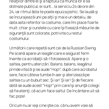
relaţiilor dintre ei şi a faptului că munca lor e să
distreze publicul, ei sunt… la serviciu 24 de ore din
24, iar ritmul ăsta te poate epuiza psihic. Se laudă şi
se încurajează unii pe alţii şi mai e un detaliu, de
data asta referitor la costume, care îmi place foarte
mult: chiar şi curelele cu care îşi fixează măsurile de
siguranţă sunt colorate, potrivite cu restul
costumului.
Următorii care repetă sunt cei de la Russian Swing.
Pe scenă apare un leagăn care e asigurat ferm
înainte ca acrobaţii să-l folosească. Apare şi o
saltea, pentru aterizări. Balans, balans, leagănul
prinde viteză şi se aude “Hop!”, după care acrobatul
sare, face câteva tumbe în aer şi aterizează pe
saltea cu un bubuit sec. Şi iar! Şi iar! Şi de fiecare
dată se aude acest “Hop!” prin care îşi anunţă colegii
să fie atenţi, că acum face saltul. De încântare uit să
fac poze!
Oricum nu ar ieşi cine ştie ce, că nu avem voie să