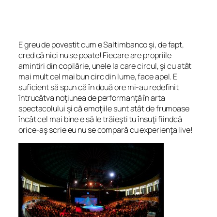
E greu de povestit cum e Saltimbanco şi, de fapt,
cred că nici nu se poate! Fiecare are propriile
amintiri din copilărie, unele la care circul, şi cu atât
mai mult cel mai bun circ din lume, face apel. E
suficient să spun că în două ore mi-au redefinit
întrucâtva noţiunea de performanţă în arta
spectacolului şi că emoţiile sunt atât de frumoase
încât cel mai bine e să le trăieşti tu însuţi fiindcă
orice-aş scrie eu nu se compară cu experienţa live!