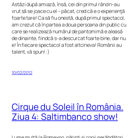
Astăzi după amiază, însă, cei din primul rând n-au
vrut să se joace cu el – păcat, cred că e o experienţă
foarte tare! Ca să fiu onestă, după primul spectacol,
am crezut că în partea a doua persoana din public cu
care se realizează numărul de pantomimă e aleasă
de dinainte, fiindcă s-a descurcat foarte bine, dar nu
e! În fiecare spectacol a fost altcineva! Românii au
talent, vă spun! :)
10/02/2012
Cirque du Soleil în România.
Ziua 4: Saltimbanco show!
Lume multă la Romexpo, părinţi şi copii nerăbdători