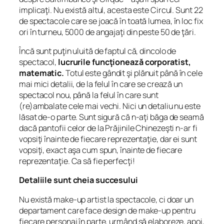
implicaţi. Nu există altul, acesta este Circul. Sunt 22
de spectacole care se joacă în toată lumea, în loc fix
ori în turneu, 5000 de angajaţi din peste 50 de ţări.
Încă sunt puţin uluită de faptul că, dincolo de
spectacol,
lucrurile funcţionează corporatist,
matematic.
Totul este gândit şi plănuit până în cele
mai mici detalii, de la felul în care se crează un
spectacol nou, până la felul în care sunt
(re)ambalate cele mai vechi. Nici un detaliu nu este
lăsat de-o parte. Sunt sigură că n-aţi băga de seamă
dacă pantofii celor de la Prăjinile Chinezeşti n-ar fi
vopsiţi înainte de fiecare reprezentaţie, dar ei sunt
vopsiţi, exact aşa cum spun, înainte de fiecare
reprezentaţie. Ca să fie perfecţi!
Detaliile sunt cheia succesului
Nu există make-up artist la spectacole, ci doar un
departament care face design de make-up pentru
fiecare personaj în parte, urmând să elaboreze, apoi,