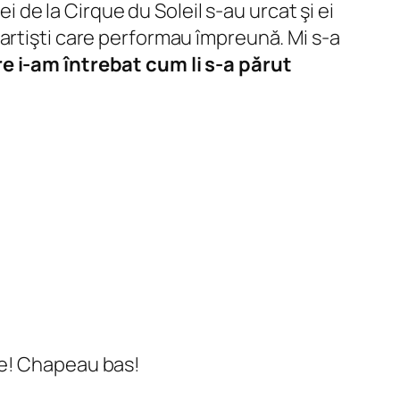
i de la Cirque du Soleil s-au urcat şi ei
lu artişti care performau împreună. Mi s-a
e i-am întrebat cum li s-a părut
oare! Chapeau bas!