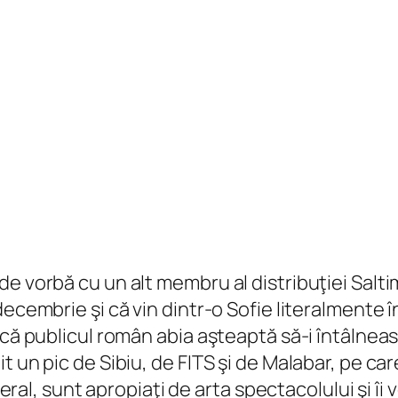
e vorbă cu un alt membru al distribuţiei Saltim
decembrie şi că vin dintr-o Sofie literalmente
 că publicul român abia aşteaptă să-i întâlneas
t un pic de Sibiu, de FITS şi de Malabar, pe ca
neral, sunt apropiaţi de arta spectacolului şi îi 