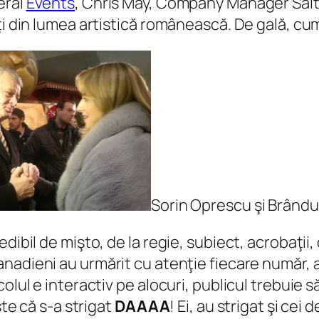
eral
Events
, Chris May, Company Manager Salt
ăţi din lumea artistică românească. De gală, c
Sorin Oprescu şi Brând
dibil de mişto, de la regie, subiect, acrobaţii
nadieni au urmărit cu atenţie fiecare număr, a
olul e interactiv pe alocuri, publicul trebuie 
şte că s-a strigat
DAAAA
! Ei, au strigat şi cei