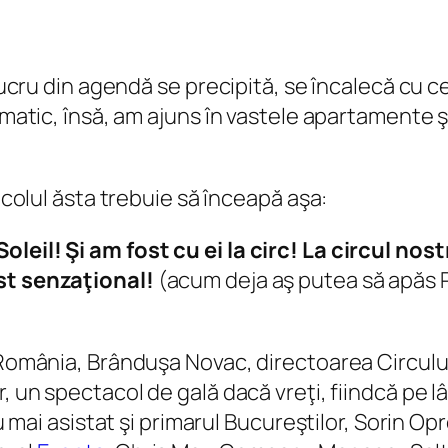
lucru din agendă se precipită, se încalecă cu ce
dramatic, însă, am ajuns în vastele apartament
ticolul ăsta trebuie să înceapă aşa:
oleil! Şi am fost cu ei la circ! La circul no
st senzaţional!
(acum deja aş putea să apăs Pub
 România, Brânduşa Novac, directoarea Circului
, un spectacol de gală dacă vreţi, fiindcă pe l
 au mai asistat şi primarul Bucureştilor, Sorin 