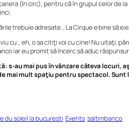
ariera (în circ), pentru că în grupul celor de la 
inci.
rile trebuie adresate… La Cirque e bine să exis
u cu… eh, o sa citiţi voi cu cine! Nu uitaţi, pân
banco iar eu promit să încerc să aduc răspunsur
ă: s-au mai pus în vânzare câteva locuri, a
 de mai mult spaţiu pentru spectacol. Sunt l
e du soleil la bucuresti
Events
saltimbanco