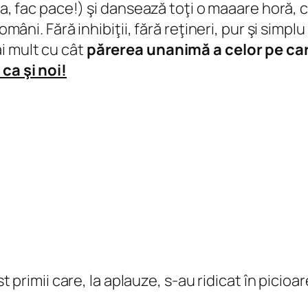
da, fac pace!) şi dansează toţi o maaare horă, ce
români. Fără inhibiţii, fără reţineri, pur şi simp
i mult cu cât
părerea unanimă a celor pe car
 ca şi noi!
ost primii care, la aplauze, s-au ridicat în pici