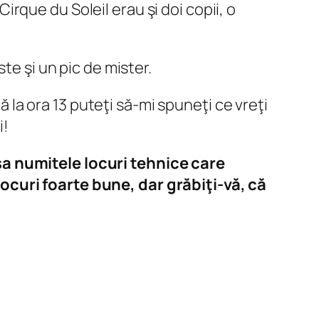
Cirque du Soleil erau şi doi copii, o
te şi un pic de mister.
ă la ora 13 puteţi să-mi spuneţi ce vreţi
i!
şa numitele locuri tehnice care
ocuri foarte bune, dar grăbiţi-vă, că