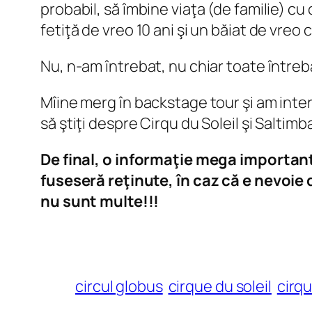
probabil, să îmbine viaţa (de familie) cu c
fetiţă de vreo 10 ani şi un băiat de vreo c
Nu, n-am întrebat, nu chiar toate întrebă
Mîine merg în backstage tour şi am intervi
să ştiţi despre Cirqu du Soleil şi Saltim
De final, o informaţie mega important
fuseseră reţinute, în caz că e nevoie
nu sunt multe!!!
circul globus
cirque du soleil
cirqu