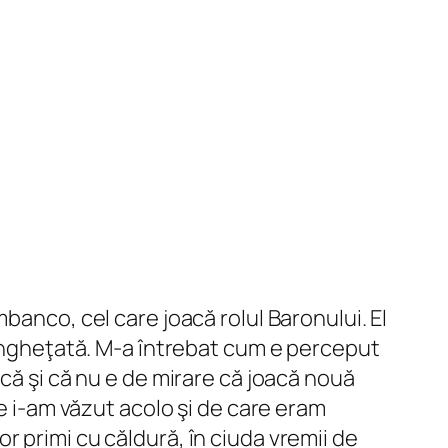
banco, cel care joacă rolul Baronului. El
 îngheţată. M-a întrebat cum e perceput
că şi că nu e de mirare că joacă nouă
re i-am văzut acolo şi de care eram
vor primi cu căldură, în ciuda vremii de