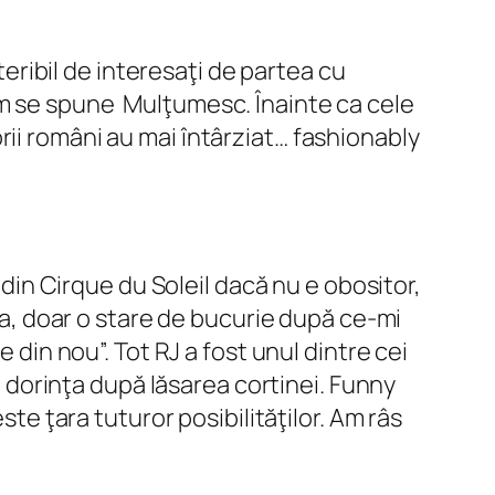
teribil de interesaţi de partea cu
um se spune Mulţumesc. Înainte ca cele
torii români au mai întârziat…
fashionably
 din Cirque du Soleil dacă nu e obositor,
ala, doar o stare de bucurie după ce-mi
 din nou”. Tot RJ a fost unul dintre cei
it dorinţa după lăsarea cortinei. Funny
ste ţara tuturor posibilităţilor. Am râs