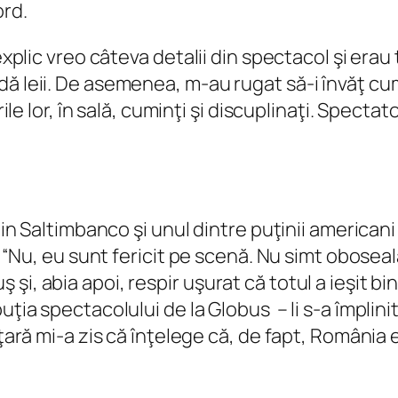
ord.
explic vreo câteva detalii din spectacol şi erau 
dă leii. De asemenea, m-au rugat să-i învăţ c
rile lor, în sală, cuminţi şi discuplinaţi. Specta
 din Saltimbanco şi unul dintre puţinii americani
e. “Nu, eu sunt fericit pe scenă. Nu simt obose
, abia apoi, respir uşurat că totul a ieşit bine
uţia spectacolului de la Globus – li s-a împlin
ţară mi-a zis că înţelege că, de fapt, România e