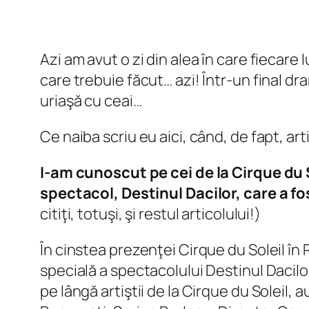
Azi am avut o zi din alea în care fiecare 
care trebuie făcut… azi! Într-un final 
uriaşă cu ceai…
Ce naiba scriu eu aici, când, de fapt, ar
I-am cunoscut pe cei de la Cirque du S
spectacol, Destinul Dacilor, care a fo
citiţi, totuşi, şi restul articolului!)
În cinstea prezenţei Cirque du Soleil în
specială a spectacolului Destinul Dacilor
pe lângă artiştii de la Cirque du Soleil,