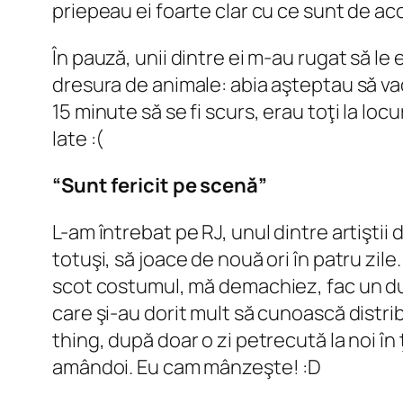
priepeau ei foarte clar cu ce sunt de ac
În pauză, unii dintre ei m-au rugat să le 
dresura de animale: abia aşteptau să va
15 minute să se fi scurs, erau toţi la locu
late
:(
“Sunt fericit pe scenă”
L-am întrebat pe RJ, unul dintre artiştii
totuşi, să joace de nouă ori în patru zil
scot costumul, mă demachiez, fac un duş şi
care şi-au dorit mult să cunoască distrib
thing, după doar o zi petrecută la noi în 
amândoi. Eu cam mânzeşte! :D