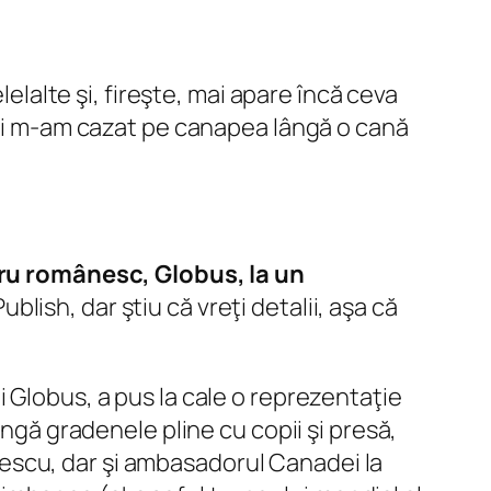
lelalte şi, fireşte, mai apare încă ceva
e şi m-am cazat pe canapea lângă o cană
stru românesc, Globus, la un
lish, dar ştiu că vreţi detalii, aşa că
 Globus, a pus la cale o reprezentaţie
ângă gradenele pline cu copii şi presă,
Oprescu, dar şi ambasadorul Canadei la