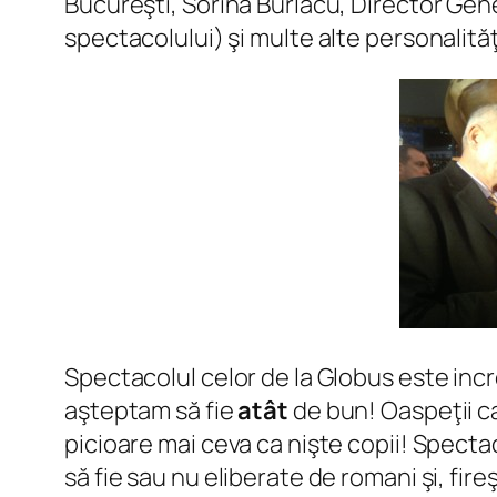
Bucureşti, Sorina Burlacu, Director Gen
spectacolului) şi multe alte personalit
Spectacolul celor de la Globus este incre
aşteptam să fie
atât
de bun! Oaspeţii ca
picioare mai ceva ca nişte copii! Spectac
să fie sau nu eliberate de romani şi, fire