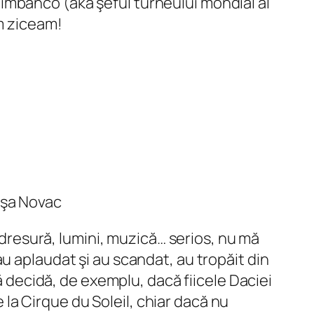
imbanco (aka şeful turneului mondial al
um ziceam!
uşa Novac
, dresură, lumini, muzică… serios, nu mă
u aplaudat şi au scandat, au tropăit din
să decidă, de exemplu, dacă fiicele Daciei
 de la Cirque du Soleil, chiar dacă nu