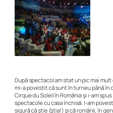
După spectacol am stat un pic mai mult d
mi-a povestit că sunt în turneu până în 
Cirque du Soleil în România şi i-am spus
spectacole cu casa închisă. I-am povesti
sigură că ştie (ştia!) şi că românii, în ge