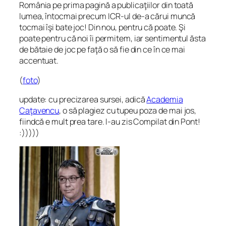
România pe prima pagină a publicaţiilor din toată
lumea, întocmai precum ICR-ul de-a cărui muncă
tocmai îşi bate joc! Din nou, pentru că poate. Şi
poate pentru că noi îi permitem, iar sentimentul ăsta
de bătaie de joc pe faţă o să fie din ce în ce mai
accentuat.
(
foto
)
update: cu precizarea sursei, adică
Academia
Caţavencu
, o să plagiez cu tupeu poza de mai jos,
fiindcă e mult prea tare. I-au zis Compilat din Pont!
:)))))