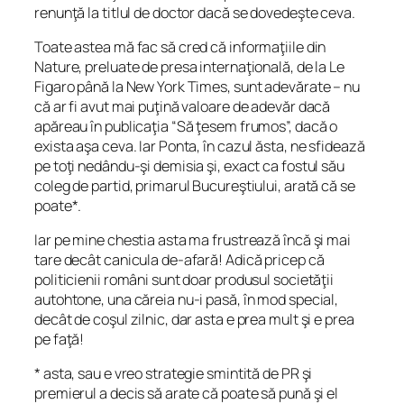
renunţă la titlul de doctor dacă se dovedeşte ceva.
Toate astea mă fac să cred că informaţiile din
Nature, preluate de presa internaţională, de la Le
Figaro până la New York Times, sunt adevărate – nu
că ar fi avut mai puţină valoare de adevăr dacă
apăreau în publicaţia “Să ţesem frumos”, dacă o
exista aşa ceva. Iar Ponta, în cazul ăsta, ne sfidează
pe toţi nedându-şi demisia şi, exact ca fostul său
coleg de partid, primarul Bucureştiului, arată că se
poate*.
Iar pe mine chestia asta ma frustrează încă şi mai
tare decât canicula de-afară! Adică pricep că
politicienii români sunt doar produsul societăţii
autohtone, una căreia nu-i pasă, în mod special,
decât de coşul zilnic, dar asta e prea mult şi e prea
pe faţă!
* asta, sau e vreo strategie smintită de PR şi
premierul a decis să arate că poate să pună şi el