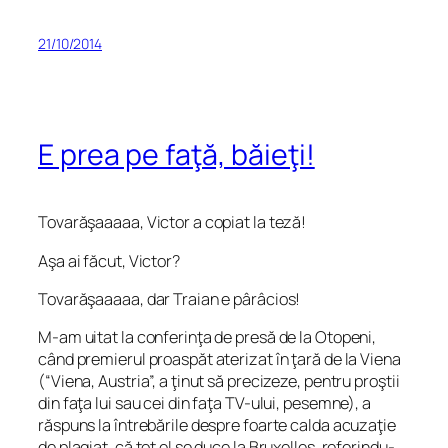
21/10/2014
E prea pe faţă, băieţi!
Tovarăşaaaaa, Victor a copiat la teză!
Aşa ai făcut, Victor?
Tovarăşaaaaa, dar Traian e pârâcios!
M-am uitat la conferinţa de presă de la Otopeni,
când premierul proaspăt aterizat în ţară de la Viena
(“Viena, Austria”, a ţinut să precizeze, pentru proştii
din faţa lui sau cei din faţa TV-ului, pesemne), a
răspuns la întrebările despre foarte calda acuzaţie
de plagiat, că tot el se duce la Bruxelles, referindu-