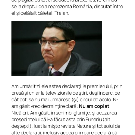
se la dreptul de a reprezenta România, disputat între
el şi celălalt băieţel, Traian.
Am urmărit zilele astea declaraţiile premierului, prin
presă şi chiar la televiziunile de ştiri, deşi încerc, pe
cât pot, să nu mai urmăresc (şi) circul de acolo. N-
am găsit vreo dezminţire clară:
Nu am copiat
.
Nicăieri. Am găsit, în schimb, glumiţe, şi acuzarea
preşedintelui că i-a făcut asta prin Funeriu (alt
deştept!), luat la mişto revista Nature şi tot soiul de
alte declaraţii, inclusiv aceea prin care declară că