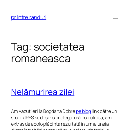
Skip
to
pr intre randuri
content
Tag:
societatea
romaneasca
Nelămurirea zilei
Am văzut ieri la Bogdana Dobre
pe blog
link către un
studiu IRES și, deși nu are legătură cu politica, am
extras de acolo plăcinta rezultată în urma uneia