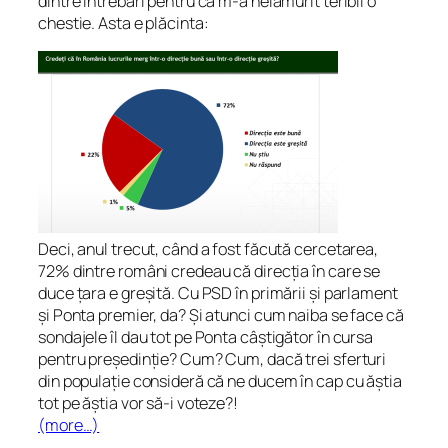
dintre întrebări pentru că m-a nelămurit teribil o
chestie. Asta e plăcinta:
Deci, anul trecut, când a fost făcută cercetarea,
72% dintre români credeau că direcția în care se
duce țara e greșită. Cu PSD în primării și parlament
și Ponta premier, da? Și atunci cum naiba se face că
sondajele îl dau tot pe Ponta câștigător în cursa
pentru președinție? Cum? Cum, dacă trei sferturi
din populație consideră că ne ducem în cap cu ăștia
tot pe ăștia vor să-i voteze?!
(more…)