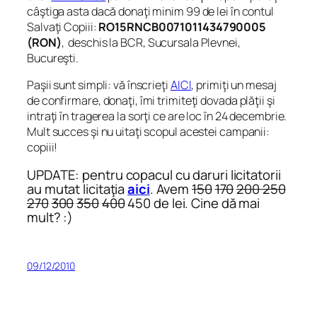
câştiga asta dacă donaţi minim 99 de lei în contul
Salvaţi Copiii:
RO15RNCB0071011434790005
(RON)
, deschis la BCR, Sucursala Plevnei,
Bucureşti.
Paşii sunt simpli: vă înscrieţi
AICI
, primiţi un mesaj
de confirmare, donaţi, îmi trimiteţi dovada plăţii şi
intraţi în tragerea la sorţi ce are loc în 24 decembrie.
Mult succes şi nu uitaţi scopul acestei campanii:
copiii!
UPDATE: pentru copacul cu daruri licitatorii
au mutat licitaţia
aici
. Avem
150
170
200
250
270
300
350
400
450 de lei. Cine dă mai
mult? :)
09/12/2010