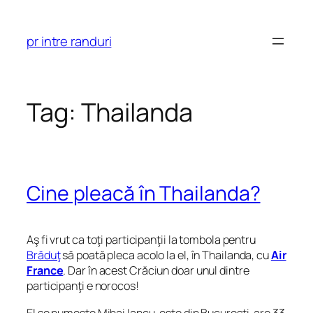
Skip
to
pr intre randuri
content
Tag:
Thailanda
Cine pleacă în Thailanda?
Aş fi vrut ca toţi participanţii la tombola pentru
Brăduţ
să poată pleca acolo la el, în Thailanda, cu
Air
France
. Dar în acest Crăciun doar unul dintre
participanţi e norocos!
El se numeşte Mihai Iancu, este din Bucureşti, are 33