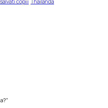
salvati copiii
Thailanda
da?”