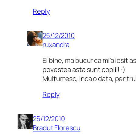
Reply
25/12/2010
ruxandra
Ei bine, ma bucur ca mi’a iesit a
povestea asta sunt copiii! :)
Multumesc, inca o data, pentru 
Reply
25/12/2010
Bradut Florescu