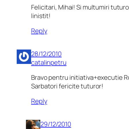
Felicitari, Mihai! Si multumiri tutur
linistit!
Reply
28/12/2010
catalinpetru
Bravo pentru initiativa+executie 
Sarbatori fericite tuturor!
Reply
29/12/2010