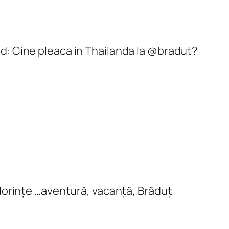
: Cine pleaca in Thailanda la @bradut?
 dorințe …aventură, vacanță, Brăduț