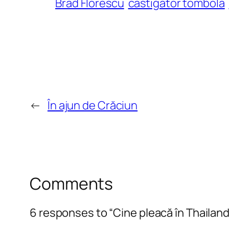
Brad Florescu
castigator tombola
←
În ajun de Crăciun
Comments
6 responses to “Cine pleacă în Thailan