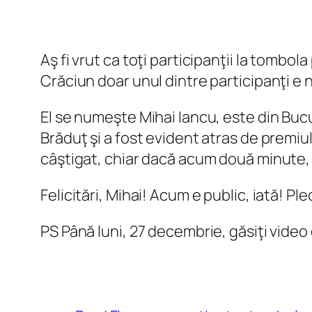
Aş fi vrut ca toţi participanţii la tombol
Crăciun doar unul dintre participanţi e
El se numeşte Mihai Iancu, este din Bucure
Brăduţ şi a fost evident atras de premiul 
câştigat, chiar dacă acum două minute, 
Felicitări, Mihai! Acum e public, iată! Ple
PS Până luni, 27 decembrie, găsiţi video 