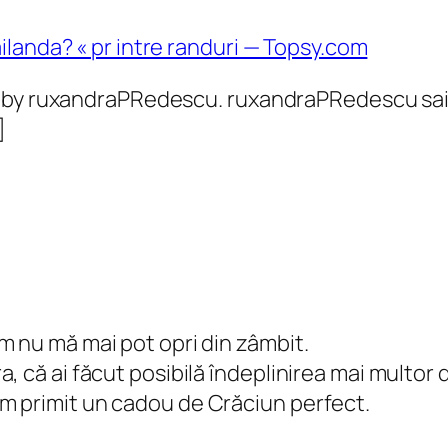
landa? « pr intre randuri — Topsy.com
r by ruxandraPRedescu. ruxandraPRedescu said
]
m nu mă mai pot opri din zâmbit.
, că ai făcut posibilă îndeplinirea mai multor
m primit un cadou de Crăciun perfect.