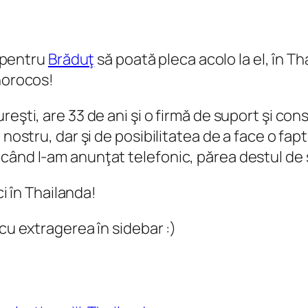
a pentru
Brăduţ
să poată pleca acolo la el, în T
 norocos!
şti, are 33 de ani şi o firmă de suport şi consu
nostru, dar şi de posibilitatea de a face o faptă
când l-am anunţat telefonic, părea destul de s
ci în Thailanda!
cu extragerea în sidebar :)