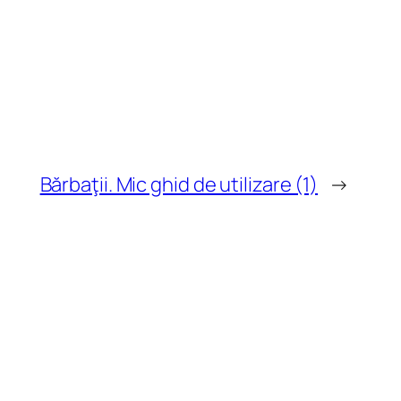
Bărbaţii. Mic ghid de utilizare (1)
→