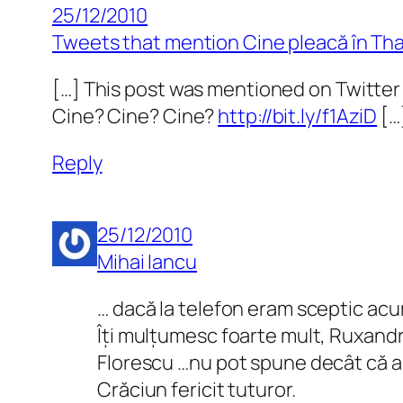
25/12/2010
Tweets that mention Cine pleacă în Thai
[…] This post was mentioned on Twitte
Cine? Cine? Cine?
http://bit.ly/f1AziD
[…
Reply
25/12/2010
Mihai Iancu
… dacă la telefon eram sceptic acu
Îți mulțumesc foarte mult, Ruxandra
Florescu …nu pot spune decât că a
Crăciun fericit tuturor.