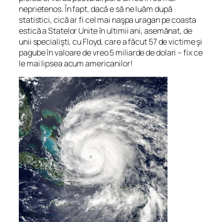
neprietenos. În fapt, dacă e să ne luăm după
statistici, cică ar fi cel mai naşpa uragan pe coasta
estică a Statelor Unite în ultimii ani, asemănat, de
unii specialişti, cu Floyd, care a făcut 57 de victime şi
pagube în valoare de vreo 5 miliarde de dolari – fix ce
le mai lipsea acum americanilor!