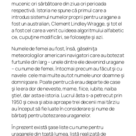
mucenic ori sărbătoare din ziua ori perioada
respectivă. Istoria ne spune că primul care a
introdus sistemul numelor proprii pentru uragane a
fost un australian, Clement Lindley Wragge, şi tot el
a fost cel care a venit cu ideea algoritmului alfabetic
ce, cu puţine modificări, se foloseşte şi azi.
Numele de femei au fost, însă, găselniţa
meteorologilor americani navigatori care au botezat
furtunile din larg – unele dintre ele devenind uragane
– cu nume de femei, întocmai precum au făcut şi cu
navele: cele mai multe au tot numele unor doamne şi
domnişoare. Poate pentru că erau departe de case
şi le era dor de neveste, mame, fiice, iubite, naiba
ştie!, dar asta e istoria. Lucrul ăsta s-a petrecut prin
1950 şi ceva şi abia aproape trei decenii mai târziu
au început să fie luate în considerare şi nume de
bărbaţi pentru botezarea uraganelor.
În prezent există şase liste cu nume pentru
uraganele din toată lumea, listă realizată de