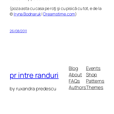
(poza asta cu casa pe roţi şi cu pisică cu tot, e de la
©
Iryna Bodnaruk
|
Dreamstime.com
)
26/08/2011
Blog
Events
pr intre randuri
About
Shop
FAQs
Patterns
Authors
Themes
by ruxandra predescu