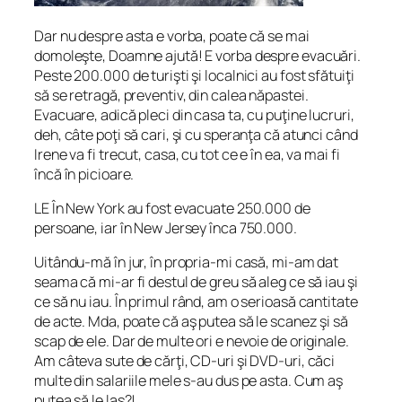
Dar nu despre asta e vorba, poate că se mai
domoleşte, Doamne ajută! E vorba despre evacuări.
Peste 200.000 de turişti şi localnici au fost sfătuiţi
să se retragă, preventiv, din calea năpastei.
Evacuare, adică pleci din casa ta, cu puţine lucruri,
deh, câte poţi să cari, şi cu speranţa că atunci când
Irene va fi trecut, casa, cu tot ce e în ea, va mai fi
încă în picioare.
LE În New York au fost evacuate 250.000 de
persoane, iar în New Jersey înca 750.000.
Uitându-mă în jur, în propria-mi casă, mi-am dat
seama că mi-ar fi destul de greu să aleg ce să iau şi
ce să nu iau. În primul rând, am o serioasă cantitate
de acte. Mda, poate că aş putea să le scanez şi să
scap de ele. Dar de multe ori e nevoie de originale.
Am câteva sute de cărţi, CD-uri şi DVD-uri, căci
multe din salariile mele s-au dus pe asta. Cum aş
putea să le las?!