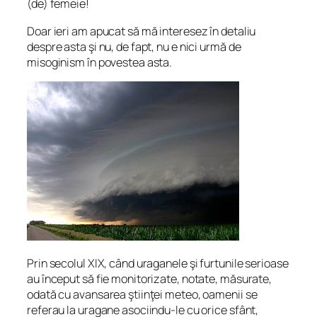
(de) femeie!
Doar ieri am apucat să mă interesez în detaliu
despre asta şi nu, de fapt, nu e nici urmă de
misoginism în povestea asta.
Prin secolul XIX, când uraganele şi furtunile serioase
au început să fie monitorizate, notate, măsurate,
odată cu avansarea ştiinţei meteo, oamenii se
referau la uragane asociindu-le cu orice sfânt,