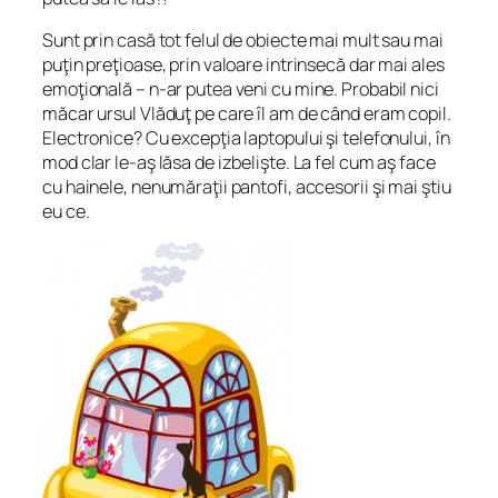
Sunt prin casă tot felul de obiecte mai mult sau mai
puţin preţioase, prin valoare intrinsecă dar mai ales
emoţională – n-ar putea veni cu mine. Probabil nici
măcar ursul Vlăduţ pe care îl am de când eram copil.
Electronice? Cu excepţia laptopului şi telefonului, în
mod clar le-aş lăsa de izbelişte. La fel cum aş face
cu hainele, nenumăraţii pantofi, accesorii şi mai ştiu
eu ce.