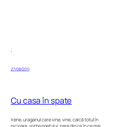
;
27/08/2011
Cu casa în spate
Irene, uraganul care vine, vine, calcă totul în
picioare, vorba poetului, pare din ce în ce mai