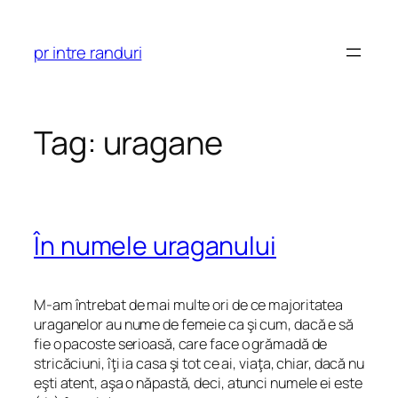
Skip
to
pr intre randuri
content
Tag:
uragane
În numele uraganului
M-am întrebat de mai multe ori de ce majoritatea
uraganelor au nume de femeie ca şi cum, dacă e să
fie o pacoste serioasă, care face o grămadă de
stricăciuni, îţi ia casa şi tot ce ai, viaţa, chiar, dacă nu
eşti atent, aşa o năpastă, deci, atunci numele ei este