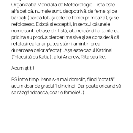
Organizaţia Mondială de Meteorologie. Lista este
alfabetică, numele sunt, deopotrivă, de femei şi de
bărbaţi (parcă totuşi cele de femei primează), şi se
refolosesc. Există şi excepţii, în sensul că unele
nume sunt retrase din listă, atunci când furtunile cu
pricina au produs pierderi masive şi se consideră că
refolosirea lor ar putea stârni amintiri prea
dureroase celor afectaţi. Aşa este cazul Katrinei
(înlocuită cu Katia), a lui Andrew, Rita sau Ike.
Acum ştiţi!
PS Între timp, Irene s-a mai domolit, fiind “cotată”
acum doar de gradul 1 din cinci. Dar poate oricând să
se răzgândească, doar e femeie! :)