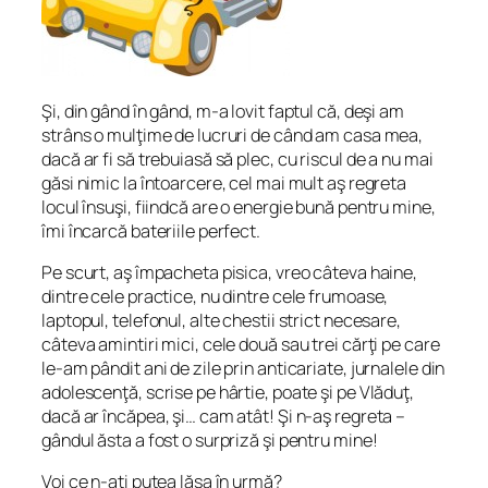
Şi, din gând în gând, m-a lovit faptul că, deşi am
strâns o mulţime de lucruri de când am casa mea,
dacă ar fi să trebuiasă să plec, cu riscul de a nu mai
găsi nimic la întoarcere, cel mai mult aş regreta
locul însuşi, fiindcă are o energie bună pentru mine,
îmi încarcă bateriile perfect.
Pe scurt, aş împacheta pisica, vreo câteva haine,
dintre cele practice, nu dintre cele frumoase,
laptopul, telefonul, alte chestii strict necesare,
câteva amintiri mici, cele două sau trei cărţi pe care
le-am pândit ani de zile prin anticariate, jurnalele din
adolescenţă, scrise pe hârtie, poate şi pe Vlăduţ,
dacă ar încăpea, şi… cam atât! Şi n-aş regreta –
gândul ăsta a fost o surpriză şi pentru mine!
Voi ce n-aţi putea lăsa în urmă?