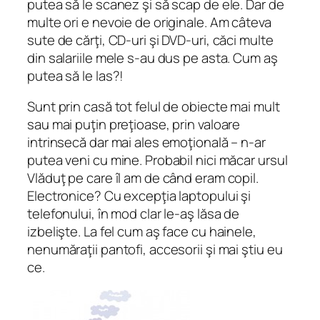
putea să le scanez şi să scap de ele. Dar de
multe ori e nevoie de originale. Am câteva
sute de cărţi, CD-uri şi DVD-uri, căci multe
din salariile mele s-au dus pe asta. Cum aş
putea să le las?!
Sunt prin casă tot felul de obiecte mai mult
sau mai puţin preţioase, prin valoare
intrinsecă dar mai ales emoţională – n-ar
putea veni cu mine. Probabil nici măcar ursul
Vlăduţ pe care îl am de când eram copil.
Electronice? Cu excepţia laptopului şi
telefonului, în mod clar le-aş lăsa de
izbelişte. La fel cum aş face cu hainele,
nenumăraţii pantofi, accesorii şi mai ştiu eu
ce.