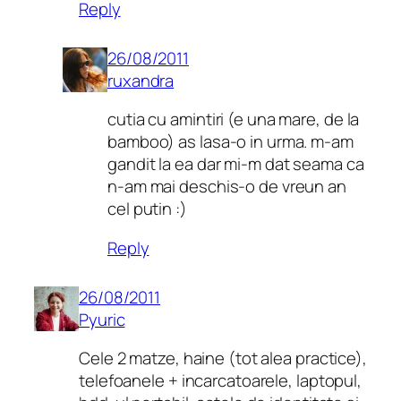
Reply
26/08/2011
ruxandra
cutia cu amintiri (e una mare, de la
bamboo) as lasa-o in urma. m-am
gandit la ea dar mi-m dat seama ca
n-am mai deschis-o de vreun an
cel putin :)
Reply
26/08/2011
Pyuric
Cele 2 matze, haine (tot alea practice),
telefoanele + incarcatoarele, laptopul,