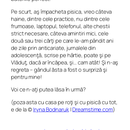
Pe scurt, aş împacheta pisica, vreo câteva
haine, dintre cele practice, nu dintre cele
frumoase, laptopul, telefonul, alte chestii
strict necesare, câteva amintiri mici, cele
două sau trei cărţi pe care le-am pândit ani
de zile prin anticariate, jurnalele din
adolescenţă, scrise pe hârtie, poate şi pe
Vlăduţ, dacă ar încăpea, şi… cam atât! Şi n-aş
regreta – gândul ăsta a fost o surpriză şi
pentru mine!
Voi ce n-aţi putea lăsa în urmă?
(poza asta cu casa pe roţi şi cu pisică cu tot,
e de la ©
Iryna Bodnaruk
|
Dreamstime.com
)