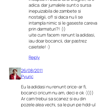
adica. dar jurnalele sunt o sursa
inepuizabila de zambete si
nostalgii, of! si daca nu li se
intampla nimic si le gaseste careva
prin darmaturi?! :))
uite cum facem: renunt la adidasi,
iau doar bocancii, dar pastrez
caietele! :)
Reply
26/08/2011
Pyuric
Eu la adidasi nu renunt orice-ar fi,
bocanci oricum nu am, deci e ok :))))
Ar cam trebui sa scanez si eu din
pozele alea vechi, sa le pun pe hdd-ul