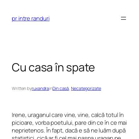
Skip
to
pr intre randuri
content
Cu casa în spate
Written by
ruxandra
in
Din casă
, 
Necategorizate
Irene, uraganul care vine, vine, calcă totul în
picioare, vorba poetului, pare din ce în ce mai
neprietenos. În fapt, dacă e să ne luăm după
statistici, cică ar fi cel mai naşpa uragan pe