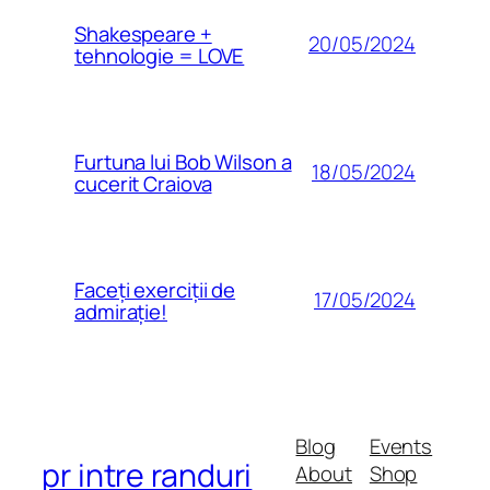
Shakespeare +
20/05/2024
tehnologie = LOVE
Furtuna lui Bob Wilson a
18/05/2024
cucerit Craiova
Faceți exerciții de
17/05/2024
admirație!
Blog
Events
pr intre randuri
About
Shop