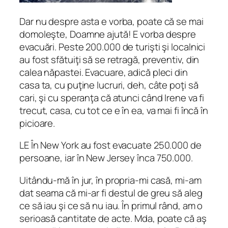
Dar nu despre asta e vorba, poate că se mai
domoleşte, Doamne ajută! E vorba despre
evacuări. Peste 200.000 de turişti şi localnici
au fost sfătuiţi să se retragă, preventiv, din
calea năpastei. Evacuare, adică pleci din
casa ta, cu puţine lucruri, deh, câte poţi să
cari, şi cu speranţa că atunci când Irene va fi
trecut, casa, cu tot ce e în ea, va mai fi încă în
picioare.
LE În New York au fost evacuate 250.000 de
persoane, iar în New Jersey înca 750.000.
Uitându-mă în jur, în propria-mi casă, mi-am
dat seama că mi-ar fi destul de greu să aleg
ce să iau şi ce să nu iau. În primul rând, am o
serioasă cantitate de acte. Mda, poate că aş