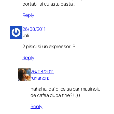
portabil si cu asta basta…
Reply
26/08/2011
vali
2 pisici si un expressor :P
Reply
26/08/2011
ruxandra
hahaha, da’ di ce sa cari masinoiul
de cafea dupa tine?! :))
Reply