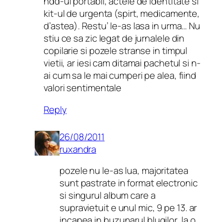
hdd-ul portabil, actele de identitate si
kit-ul de urgenta (spirt, medicamente,
d’astea). Restu’ le-as lasa in urma… Nu
stiu ce sa zic legat de jurnalele din
copilarie si pozele stranse in timpul
vietii, ar iesi cam ditamai pachetul si n-
ai cum sa le mai cumperi pe alea, fiind
valori sentimentale
Reply
26/08/2011
ruxandra
pozele nu le-as lua, majoritatea
sunt pastrate in format electronic
si singurul album care a
supravietuit e unul mic, 9 pe 13. ar
incapea in buzunarul blugilor, la o