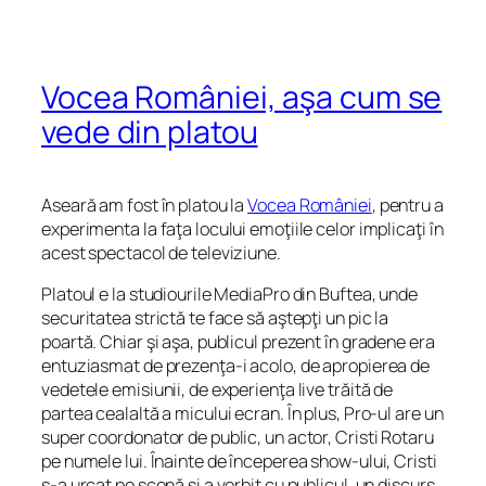
Vocea României, aşa cum se
vede din platou
Aseară am fost în platou la
Vocea României
, pentru a
experimenta la faţa locului emoţiile celor implicaţi în
acest spectacol de televiziune.
Platoul e la studiourile MediaPro din Buftea, unde
securitatea strictă te face să aştepţi un pic la
poartă. Chiar şi aşa, publicul prezent în gradene era
entuziasmat de prezenţa-i acolo, de apropierea de
vedetele emisiunii, de experienţa live trăită de
partea cealaltă a micului ecran. În plus, Pro-ul are un
super coordonator de public, un actor, Cristi Rotaru
pe numele lui. Înainte de începerea show-ului, Cristi
s-a urcat pe scenă şi a vorbit cu publicul, un discurs