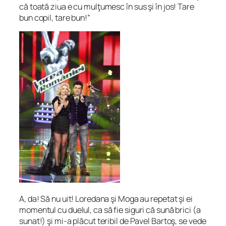
că toată ziua e cu mulţumesc în sus şi în jos! Tare
bun copil, tare bun!”
A, da! Să nu uit! Loredana şi Moga au repetat şi ei
momentul cu duelul, ca să fie siguri că sună brici (a
sunat!) şi mi-a plăcut teribil de Pavel Bartoş, se vede