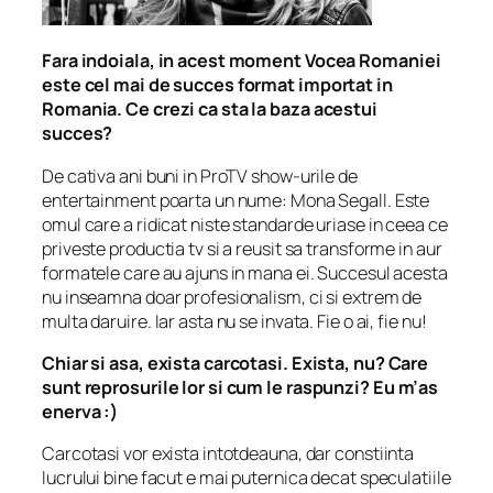
Fara indoiala, in acest moment Vocea Romaniei
este cel mai de succes format importat in
Romania. Ce crezi ca sta la baza acestui
succes?
De cativa ani buni in ProTV show-urile de
entertainment poarta un nume: Mona Segall. Este
omul care a ridicat niste standarde uriase in ceea ce
priveste productia tv si a reusit sa transforme in aur
formatele care au ajuns in mana ei. Succesul acesta
nu inseamna doar profesionalism, ci si extrem de
multa daruire. Iar asta nu se invata. Fie o ai, fie nu!
Chiar si asa, exista carcotasi. Exista, nu? Care
sunt reprosurile lor si cum le raspunzi? Eu m’as
enerva :)
Carcotasi vor exista intotdeauna, dar constiinta
lucrului bine facut e mai puternica decat speculatiile