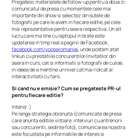
Pregatesc materialele de follow-up pentru a doua zi:
comunicatul de presa cu momentele cele mai
importante din show si selectez din sutele de
fotografii pe care le avem in fiecare editie, pe cele
mai reprezentative pentru seara respectiva. Un alt
lucru care ma tine cu laptopul in brate este
updatarea in timp real a paginii de Facebook,
facebook.com/vocearomaniei
, unde postam atat
linkuri cu prestatiile concurentilor/invitatilor din
seara in curs, cat si informatii si fotografii de culise,
in ideea de a mentine un nivel cat mai ridicat al
interactivitatii cu fanii.
Si cand nu e emisie? Cum se pregateste PR-ul
pentru fiecare editie?
Intens! :)
Pe langa strategia obisnuita (comunicate de presa
care anunta editiile viitoare, interviuri cu antrenorii
sau concurentii, sedinte foto), comunicarea noastra
este focustata pe informatiile de interes si