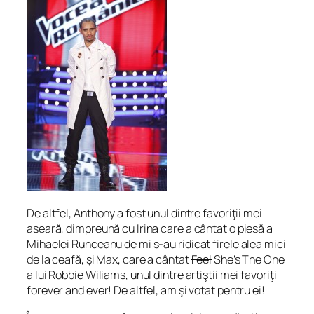
De altfel, Anthony a fost unul dintre favoriţii mei
aseară, dimpreună cu Irina care a cântat o piesă a
Mihaelei Runceanu de mi s-au ridicat firele alea mici
de la ceafă, şi Max, care a cântat
Feel
She’s The One
a lui Robbie Wiliams, unul dintre artiştii mei favoriţi
forever and ever! De altfel, am şi votat pentru ei!