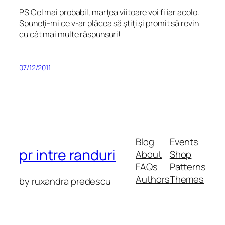
PS Cel mai probabil, marţea viitoare voi fi iar acolo.
Spuneţi-mi ce v-ar plăcea să ştiţi şi promit să revin
cu cât mai multe răspunsuri!
07/12/2011
Blog
Events
pr intre randuri
About
Shop
FAQs
Patterns
Authors
Themes
by ruxandra predescu