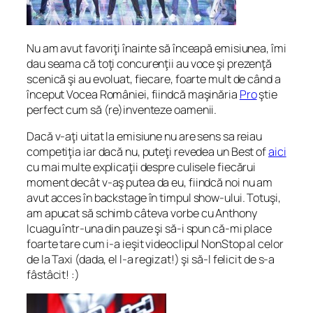
Nu am avut favoriţi înainte să înceapă emisiunea, îmi
dau seama că toţi concurenţii au voce şi prezenţă
scenică şi au evoluat, fiecare, foarte mult de când a
început Vocea României, fiindcă maşinăria
Pro
ştie
perfect cum să (re)inventeze oamenii.
Dacă v-aţi uitat la emisiune nu are sens sa reiau
competiţia iar dacă nu, puteţi revedea un Best of
aici
cu mai multe explicaţii despre culisele fiecărui
moment decât v-aş putea da eu, fiindcă noi nu am
avut acces în backstage în timpul show-ului. Totuşi,
am apucat să schimb câteva vorbe cu Anthony
Icuagu într-una din pauze şi să-i spun că-mi place
foarte tare cum i-a ieşit videoclipul NonStop al celor
de la Taxi (dada, el l-a regizat!) şi să-l felicit de s-a
fâstâcit! :)