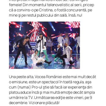
femeie! Din momentul telenovelistic al serii, pricep
că a convins-o pe Cristina, o fostă concurentă, pe
mine şi pe restul publicului din sală, însă, nu!
Una peste alta, Vocea României este mai mult decât
o emisiune, este un spectacol în toată regula, aşa
cum (numai) Pro-ul ştie să facă iar experienţa din
platou aduce încă şi mai multă emoţie decât simpla
urmărire la TV. Următoarea ediţie este vineri, pe 9
decembrie. Vizionare plăcută!