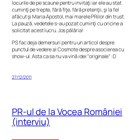
locurile de pe scaune pentru invitaţi iar ele au stat
cuminţi pe trepte, fără fiţe, fără pretenţii, şi la fel
afăcut şi Maria Apostol, mai marele PRilor din trust.
La pauză, vedetele s-au pozat cuminţi cu oricine a
solicitat acest lucru. Jos pălăria!
PS fac deja demersuri pentru un articol despre
punctul de vedere al Cosmote despre asocierea cu
show-ul. Asta ca sa nu va vină idei “originale” :D
27/12/2011
PR-ul de la Vocea României
(interviu)