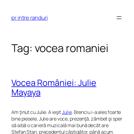
Skip
to
pr intre randuri
content
Tag:
vocea romaniei
Vocea României: Julie
Mayaya
Am ţinut cu Julie. A ieşit
Julie
. Brenciu i-a ales foarte
bine piesele, Julie are voce, prezenţă, zâmbet şi sper
să aibă o carieră muzicală mai bună decât are
Ştefan Stan, precedentul câştigător, până acum.