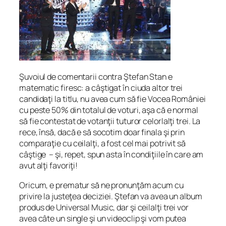
Şuvoiul de comentarii contra Ştefan Stan e
matematic firesc: a câştigat în ciuda altor trei
candidaţi la titlu, nu avea cum să fie Vocea României
cu peste 50% din totalul de voturi, aşa că e normal
să fie contestat de votanţii tuturor celorlalţi trei. La
rece, însă, dacă e să socotim doar finala şi prin
comparaţie cu ceilalţi, a fost cel mai potrivit să
câştige – şi, repet, spun asta în condiţiile în care am
avut alţi favoriţi!
Oricum, e prematur să ne pronunţăm acum cu
privire la justeţea deciziei. Ştefan va avea un album
produs de Universal Music, dar şi ceilalţi trei vor
avea câte un single şi un videoclip şi vom putea