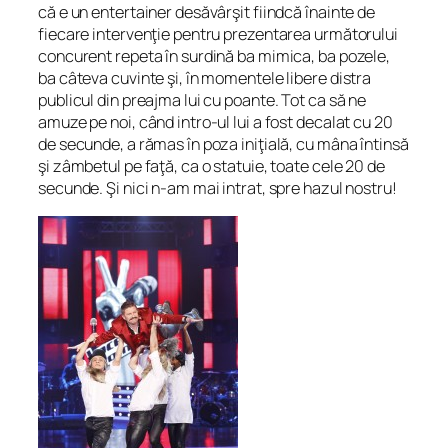
că e un entertainer desăvârşit fiindcă înainte de
fiecare intervenţie pentru prezentarea următorului
concurent repeta în surdină ba mimica, ba pozele,
ba câteva cuvinte şi, în momentele libere distra
publicul din preajma lui cu poante. Tot ca să ne
amuze pe noi, când intro-ul lui a fost decalat cu 20
de secunde, a rămas în poza iniţială, cu mâna întinsă
şi zâmbetul pe faţă, ca o statuie, toate cele 20 de
secunde. Şi nici n-am mai intrat, spre hazul nostru!