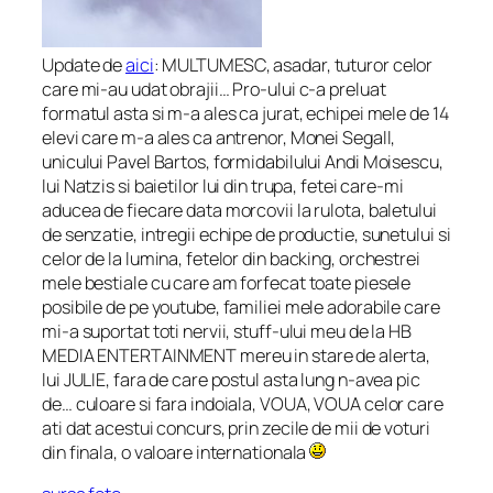
Update de
aici
:
MULTUMESC, asadar, tuturor celor
care mi-au udat obrajii… Pro-ului c-a preluat
formatul asta si m-a ales ca jurat, echipei mele de 14
elevi care m-a ales ca antrenor, Monei Segall,
unicului Pavel Bartos, formidabilului Andi Moisescu,
lui Natzis si baietilor lui din trupa, fetei care-mi
aducea de fiecare data morcovii la rulota, baletului
de senzatie, intregii echipe de productie, sunetului si
celor de la lumina, fetelor din backing, orchestrei
mele bestiale cu care am forfecat toate piesele
posibile de pe youtube, familiei mele adorabile care
mi-a suportat toti nervii, stuff-ului meu de la HB
MEDIA ENTERTAINMENT mereu in stare de alerta,
lui JULIE, fara de care postul asta lung n-avea pic
de… culoare si fara indoiala, VOUA, VOUA celor care
ati dat acestui concurs, prin zecile de mii de voturi
din finala, o valoare internationala