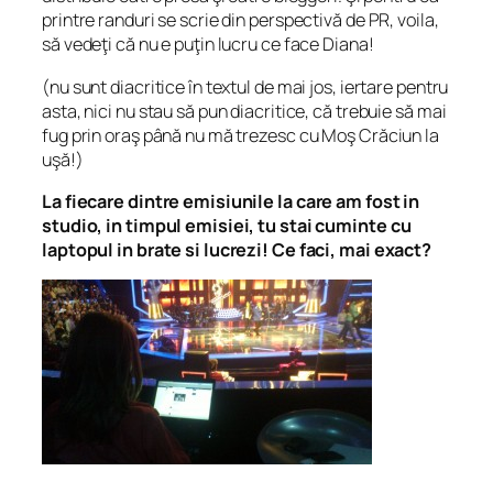
printre randuri se scrie din perspectivă de PR, voila,
să vedeţi că nu e puţin lucru ce face Diana!
(nu sunt diacritice în textul de mai jos, iertare pentru
asta, nici nu stau să pun diacritice, că trebuie să mai
fug prin oraş până nu mă trezesc cu Moş Crăciun la
uşă!)
La fiecare dintre emisiunile la care am fost in
studio, in timpul emisiei, tu stai cuminte cu
laptopul in brate si lucrezi! Ce faci, mai exact?