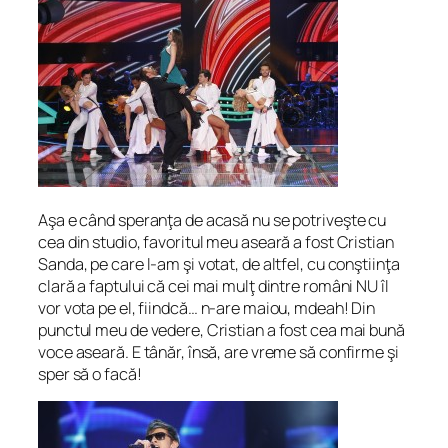
Aşa e când speranţa de acasă nu se potriveşte cu
cea din studio, favoritul meu aseară a fost Cristian
Sanda, pe care l-am şi votat, de altfel, cu conştiinţa
clară a faptului că cei mai mulţ dintre români NU îl
vor vota pe el, fiindcă… n-are maiou, mdeah! Din
punctul meu de vedere, Cristian a fost cea mai bună
voce aseară. E tânăr, însă, are vreme să confirme şi
sper să o facă!