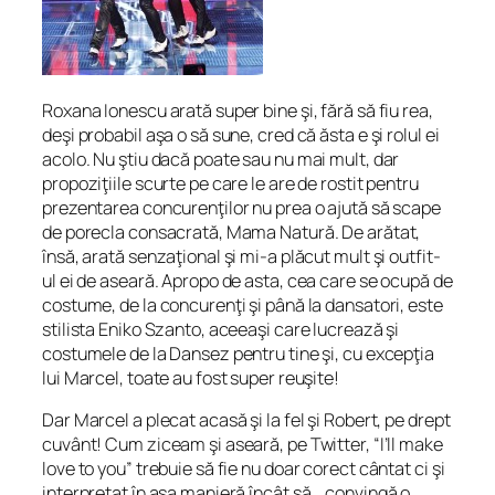
Roxana Ionescu arată super bine şi, fără să fiu rea,
deşi probabil aşa o să sune, cred că ăsta e şi rolul ei
acolo. Nu ştiu dacă poate sau nu mai mult, dar
propoziţiile scurte pe care le are de rostit pentru
prezentarea concurenţilor nu prea o ajută să scape
de porecla consacrată, Mama Natură. De arătat,
însă, arată senzaţional şi mi-a plăcut mult şi outfit-
ul ei de aseară. Apropo de asta, cea care se ocupă de
costume, de la concurenţi şi până la dansatori, este
stilista Eniko Szanto, aceeaşi care lucrează şi
costumele de la Dansez pentru tine şi, cu excepţia
lui Marcel, toate au fost super reuşite!
Dar Marcel a plecat acasă şi la fel şi Robert, pe drept
cuvânt! Cum ziceam şi aseară, pe Twitter, “I’ll make
love to you” trebuie să fie nu doar corect cântat ci şi
interpretat în aşa manieră încât să… convingă o