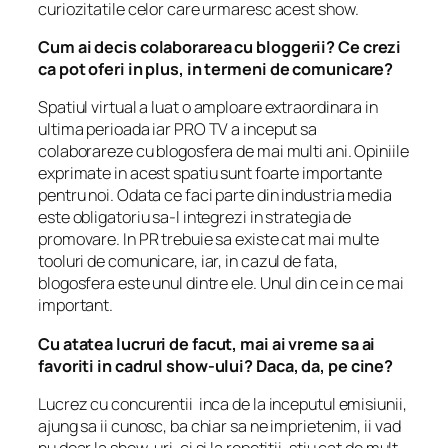
curiozitatile celor care urmaresc acest show.
Cum ai decis colaborarea cu bloggerii? Ce crezi
ca pot oferi in plus, in termeni de comunicare?
Spatiul virtual a luat o amploare extraordinara in
ultima perioada iar PRO TV a inceput sa
colaborareze cu blogosfera de mai multi ani. Opiniile
exprimate in acest spatiu sunt foarte importante
pentru noi. Odata ce faci parte din industria media
este obligatoriu sa-l integrezi in strategia de
promovare. In PR trebuie sa existe cat mai multe
tooluri de comunicare, iar, in cazul de fata,
blogosfera este unul dintre ele. Unul din ce in ce mai
important.
Cu atatea lucruri de facut, mai ai vreme sa ai
favoriti in cadrul show-ului? Daca, da, pe cine?
Lucrez cu concurentii inca de la inceputul emisiunii,
ajung sa ii cunosc, ba chiar sa ne imprietenim, ii vad
nu doar la show-uri, ci si la repetitii, stiu cat de mult