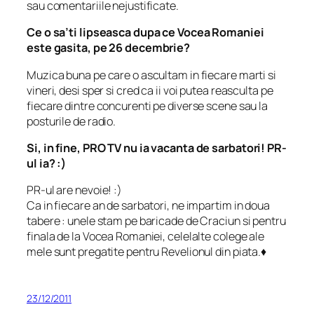
sau comentariile nejustificate.
Ce o sa’ti lipseasca dupa ce Vocea Romaniei
este gasita, pe 26 decembrie?
Muzica buna pe care o ascultam in fiecare marti si
vineri, desi sper si cred ca ii voi putea reasculta pe
fiecare dintre concurenti pe diverse scene sau la
posturile de radio.
Si, in fine, PRO TV nu ia vacanta de sarbatori! PR-
ul ia? :)
PR-ul are nevoie! :)
Ca in fiecare an de sarbatori, ne impartim in doua
tabere : unele stam pe baricade de Craciun si pentru
finala de la Vocea Romaniei, celelalte colege ale
mele sunt pregatite pentru Revelionul din piata.♦
23/12/2011