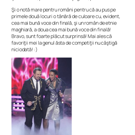
Şi o notă mare pentru români pentru că au pus pe
primele două locuri o tânără de culoare cu, evident,
cea mai bună voce din finală, şi un român de etnie
maghiară, a doua cea mai bună voce din finală!
Bravo, sunt foarte plăcut surprinsă! Mai ales că
favoriţii mei la genul ăsta de competiţii nu câştigă
niciodată! :)