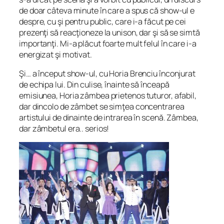
de doar câteva minute în care a spus că show-ul e
despre, cu şi pentru public, care i-a făcut pe cei
prezenţi să reacţioneze la unison, dar şi să se simtă
importanţi. Mi-a plăcut foarte mult felul în care i-a
energizat şi motivat.
Şi… a început show-ul, cu Horia Brenciu înconjurat
de echipa lui. Din culise, înainte să înceapă
emisiunea, Horia zâmbea prietenos tuturor, afabil,
dar dincolo de zâmbet se simţea concentrarea
artistului de dinainte de intrarea în scenă. Zâmbea,
dar zâmbetul era.. serios!