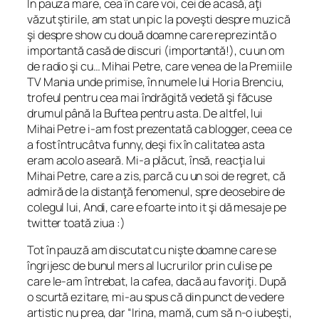
În pauza mare, cea în care voi, cei de acasă, aţi
văzut ştirile, am stat un pic la poveşti despre muzică
şi despre show cu două doamne care reprezintă o
importantă casă de discuri (importantă!), cu un om
de radio şi cu… Mihai Petre, care venea de la Premiile
TV Mania unde primise, în numele lui Horia Brenciu,
trofeul pentru cea mai îndrăgită vedetă şi făcuse
drumul până la Buftea pentru asta. De altfel, lui
Mihai Petre i-am fost prezentată ca blogger, ceea ce
a fost întrucâtva funny, deşi fix în calitatea asta
eram acolo aseară. Mi-a plăcut, însă, reacţia lui
Mihai Petre, care a zis, parcă cu un soi de regret, că
admiră de la distanţă fenomenul, spre deosebire de
colegul lui, Andi, care e foarte
into it
şi dă mesaje pe
twitter toată ziua :)
Tot în pauză am discutat cu nişte doamne care se
îngrijesc de bunul mers al lucrurilor prin culise pe
care le-am întrebat, la cafea, dacă au favoriţi. După
o scurtă ezitare, mi-au spus că din punct de vedere
artistic nu prea, dar “Irina, mamă, cum să n-o iubeşti,