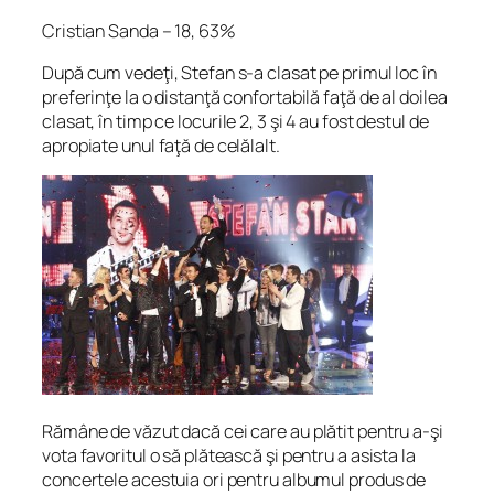
Cristian Sanda – 18, 63%
După cum vedeţi, Stefan s-a clasat pe primul loc în
preferinţe la o distanţă confortabilă faţă de al doilea
clasat, în timp ce locurile 2, 3 şi 4 au fost destul de
apropiate unul faţă de celălalt.
Rămâne de văzut dacă cei care au plătit pentru a-şi
vota favoritul o să plătească şi pentru a asista la
concertele acestuia ori pentru albumul produs de