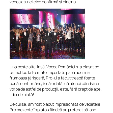
vedea atunci cine confirmă şi cine nu.
Una peste alta, însă, Vocea României s-a clasat pe
primul loc la formate importate până acum în
frumoasa ţărişoară, Pro-ul a făcut treabă foarte
bună, confirmând, încă o dată, că atunci când vine
vorba de astfel de producţii, este, fără drept de apel,
lider de piaţă!
De culise: am fost plăcut impresionată de vedetele
Pro prezente în platou fiindcă au preferat să lase