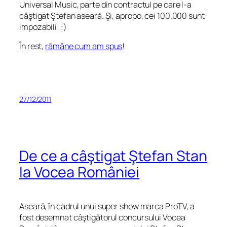
Universal Music, parte din contractul pe care l-a
câştigat Ştefan aseară. Şi, apropo, cei 100.000 sunt
impozabili! :)
În rest,
rămâne cum am spus
!
27/12/2011
De ce a câştigat Ştefan Stan
la Vocea României
Aseară, în cadrul unui super show marca ProTV, a
fost desemnat câştigătorul concursului Vocea