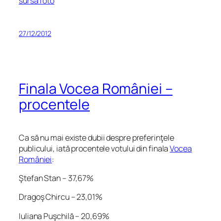
sursa foto
27/12/2012
Finala Vocea României –
procentele
Ca să nu mai existe dubii despre preferinţele
publicului, iată procentele votului din finala
Vocea
României
:
Ştefan Stan – 37,67%
Dragoş Chircu – 23,01%
Iuliana Puşchilă – 20,69%