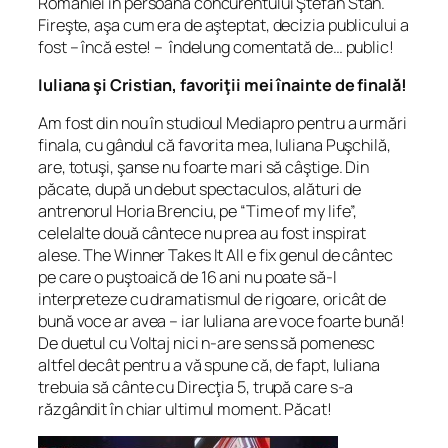
României în persoana concurentului Ştefan Stan.
Fireşte, aşa cum era de aşteptat, decizia publicului a
fost – încă este! – îndelung comentată de… public!
Iuliana şi Cristian, favoriţii mei înainte de finală!
Am fost din nou în studioul Mediapro pentru a urmări
finala, cu gândul că favorita mea, Iuliana Puşchilă,
are, totuşi, şanse nu foarte mari să câştige. Din
păcate, după un debut spectaculos, alături de
antrenorul Horia Brenciu, pe “Time of my life”,
celelalte două cântece nu prea au fost inspirat
alese. The Winner Takes It All e fix genul de cântec
pe care o puştoaică de 16 ani nu poate să-l
interpreteze cu dramatismul de rigoare, oricât de
bună voce ar avea – iar Iuliana are voce foarte bună!
De duetul cu Voltaj nici n-are sens să pomenesc
altfel decât pentru a vă spune că, de fapt, Iuliana
trebuia să cânte cu Direcţia 5, trupă care s-a
răzgândit în chiar ultimul moment. Păcat!