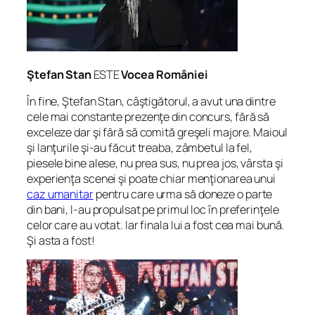
Ştefan Stan
ESTE
Vocea României
În fine, Ştefan Stan, câştigătorul, a avut una dintre
cele mai constante prezenţe din concurs, fără să
exceleze dar şi fără să comită greşeli majore. Maioul
şi lanţurile şi-au făcut treaba, zâmbetul la fel,
piesele bine alese, nu prea sus, nu prea jos, vârsta şi
experienţa scenei şi poate chiar menţionarea unui
caz umanitar
pentru care urma să doneze o parte
din bani, l-au propulsat pe primul loc în preferinţele
celor care au votat. Iar finala lui a fost cea mai bună.
Şi asta a fost!