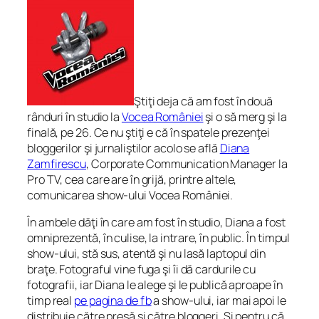
Ştiţi deja că am fost în două
rânduri în studio la
Vocea României
şi o să merg şi la
finală, pe 26. Ce nu ştiţi e că în spatele prezenţei
bloggerilor şi jurnaliştilor acolo se află
Diana
Zamfirescu
, Corporate Communication Manager la
Pro TV, cea care are în grijă, printre altele,
comunicarea show-ului Vocea României.
În ambele dăţi în care am fost în studio, Diana a fost
omniprezentă, în culise, la intrare, în public. În timpul
show-ului, stă sus, atentă şi nu lasă laptopul din
braţe. Fotograful vine fuga şi îi dă cardurile cu
fotografii, iar Diana le alege şi le publică aproape în
timp real
pe pagina de fb
a show-ului, iar mai apoi le
distribuie către presă şi către bloggeri. Şi pentru că