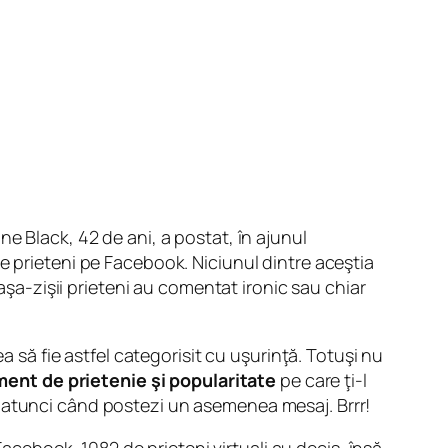
e Black, 42 de ani, a postat, în ajunul
e prieteni pe Facebook. Niciunul dintre aceştia
 aşa-zişii prieteni au comentat ironic sau chiar
a să fie astfel categorisit cu uşurinţă. Totuşi nu
ment de prietenie şi popularitate
pe care ţi-l
ă atunci când postezi un asemenea mesaj. Brrr!
Facebook. 1082 de prieteni virtuali au decis, însă,