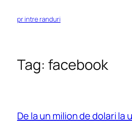
Skip
to
pr intre randuri
content
Tag:
facebook
De la un milion de dolari la 