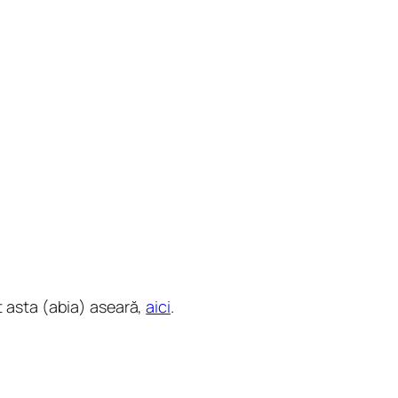
t asta (abia) aseară,
aici
.