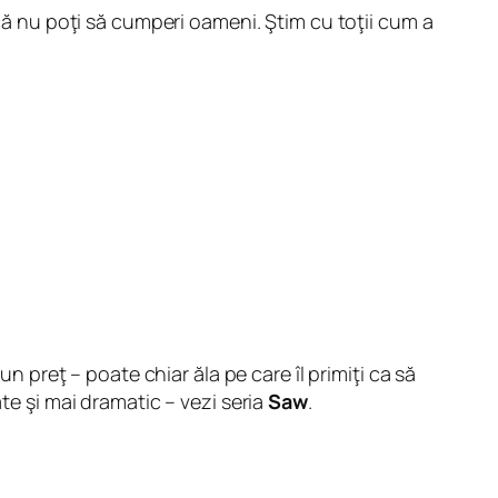
 că nu poţi să cumperi oameni. Ştim cu toţii cum a
un preţ – poate chiar ăla pe care îl primiţi ca să
te şi mai dramatic – vezi seria
Saw
.