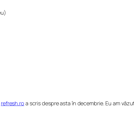
eu)
ă
refresh.ro
a scris despre asta în decembrie. Eu am văzu