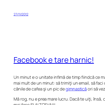
27/11/2012
Facebook e tare harnic!
Un minut e o unitate infimă de timp fiindcă ce m
mai mult de un minut: să trimiţi un email, să faci c
cănile de cafea şi un pic de
gimnastică
ori să ve
Mă rog, nu e prea mare lucru. Dacă te uiţi, însă
mai face ŞI ALTCEVA!!!