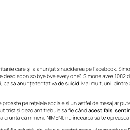
ritanie care şi-a anunţat sinuciderea pe Facebook. Simon
 be dead soon so bye bye every one”. Simone avea 1082 d
, ca să anunţe tentativa de suicid. Mai mult, unii dintre
 proaste pe reţelele sociale şi un astfel de mesaj ar pute
t trist şi dezolant trebuie să fie când
acest fals senti
ea cruntă că nimeni, NIMENI, nu încearcă să te opreasc
ut să fie salvată, de-aia a şi postat mesajul respectiv pe 