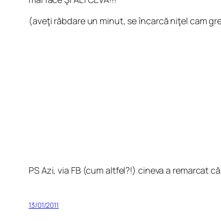
(aveţi răbdare un minut, se încarcă niţel cam gr
PS Azi, via FB (cum altfel?!) cineva a remarcat c
13/01/2011