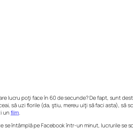
are lucru poţi face în 60 de secunde? De fapt, sunt dest
eai, să uzi florile (da, ştiu, mereu uiţi să faci asta), să s
zi un
film
.
, ce se întâmplă pe Facebook într-un minut, lucrurile se