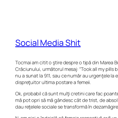
Social Media Shit
Tocmai am citit o ştire despre o tipă din Marea B
Crăciunului, următorul mesaj: “Took all my pills
nu a sunat la 911, sau ce număr au urgenţele la ei
dispreţuitor ultima postare a femeii.
Ok, probabil că sunt mulţi cretini care fac poante
mă pot opri să mă gândesc cât de trist, de absolu
dau reţelele sociale se transformă în dezamăgir
N-am nici o îndoială că femeia respectivă ar fi vr