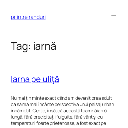
Skip
to
pr intre randuri
content
Tag:
iarnă
Iarna pe uliţă
Nu mai ţin minte exact când am devenit prea adult
ca să mă mai încânte perspectiva unui peisaj urban
înnămeţit. Cert e, însă, că această
toamnăiarnă
lungă, fără precipitaţii fulguite, fără vânt şi cu
temperaturi foarte prietenoase, a fost exact pe