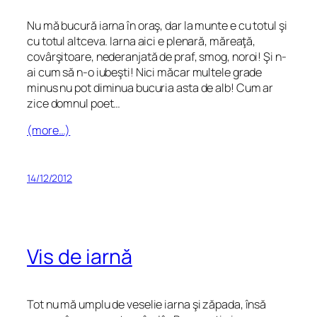
Nu mă bucură iarna în oraş, dar la munte e cu totul şi
cu totul altceva. Iarna aici e plenară, măreaţă,
covârşitoare, nederanjată de praf, smog, noroi! Şi n-
ai cum să n-o iubeşti! Nici măcar multele grade
minus nu pot diminua bucuria asta de alb! Cum ar
zice domnul poet…
(more…)
14/12/2012
Vis de iarnă
Tot nu mă umplu de veselie iarna şi zăpada, însă