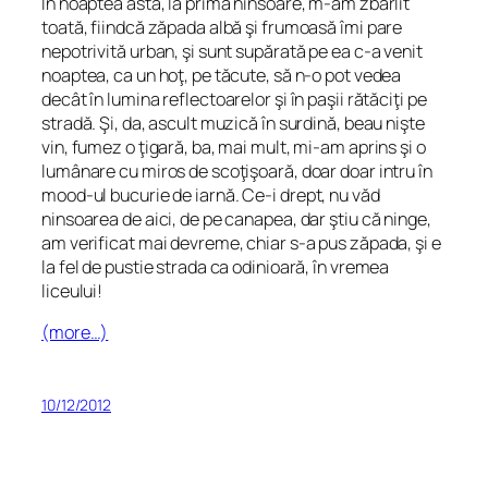
În noaptea asta, la prima ninsoare, m-am zbârlit
toată, fiindcă zăpada albă şi frumoasă îmi pare
nepotrivită urban, şi sunt supărată pe ea c-a venit
noaptea, ca un hoţ, pe tăcute, să n-o pot vedea
decât în lumina reflectoarelor şi în paşii rătăciţi pe
stradă. Şi, da, ascult muzică în surdină, beau nişte
vin, fumez o ţigară, ba, mai mult, mi-am aprins şi o
lumânare cu miros de scoţişoară, doar doar intru în
mood-ul
bucurie de iarnă
. Ce-i drept, nu văd
ninsoarea de aici, de pe canapea, dar ştiu că ninge,
am verificat mai devreme, chiar s-a pus zăpada, şi e
la fel de pustie strada ca odinioară, în vremea
liceului!
(more…)
10/12/2012