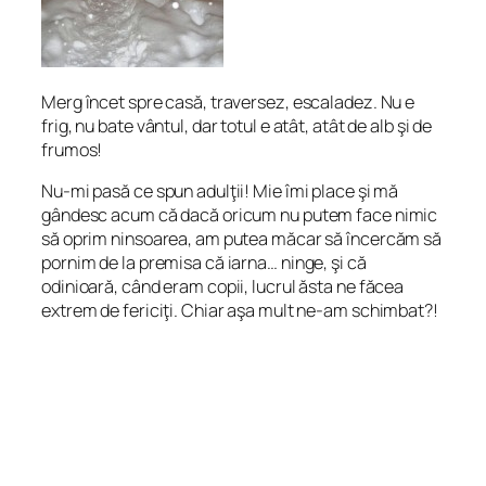
Merg încet spre casă, traversez, escaladez. Nu e
frig, nu bate vântul, dar totul e atât, atât de alb şi de
frumos!
Nu-mi pasă ce spun adulţii! Mie îmi place şi mă
gândesc acum că dacă oricum nu putem face nimic
să oprim ninsoarea, am putea măcar să încercăm să
pornim de la premisa că iarna… ninge, şi că
odinioară, când eram copii, lucrul ăsta ne făcea
extrem de fericiţi. Chiar aşa mult ne-am schimbat?!