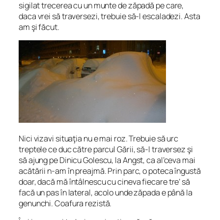
sigilat trecerea cu un munte de zăpadă pe care,
daca vrei să traversezi, trebuie să-l escaladezi. Asta
am şi făcut.
Nici vizavi situaţia nu e mai roz. Trebuie să urc
treptele ce duc către parcul Gării, să-l traversez şi
să ajung pe Dinicu Golescu, la Angst, ca al’ceva mai
acătării n-am în preajmă. Prin parc, o poteca îngustă
doar, dacă mă întâlnescu cu cineva fiecare tre’ să
facă un pas în lateral, acolo unde zăpada e până la
genunchi. Coafura rezistă.