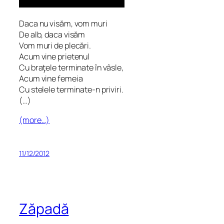
Daca nu visăm, vom muri
De alb, daca visăm
Vom muri de plecări.
Acum vine prietenul
Cu braţele terminate în vâsle,
Acum vine femeia
Cu stelele terminate-n priviri.
(…)
(more…)
11/12/2012
Zăpadă