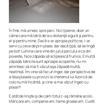
În fine, mă urnesc spre parc. Nici ţipenie, doar un
câine care mă latră de la o distanţă sigură şi pentru
el şi pentru mine. Dacă s-ar apropia politicos, l-ar
servi cu ceva de prin plase, dar dacă ţipă, să se lingă
pe bot! Lumina care vine din jurul parcului e ca din
poveste, face zăpada să sclipească frumos. E multă
zăpadă, băncile sunt aproape acoperite, nu-mi
amintesc să mai fi văzut aşa zăpadă multă,
neatinsă. Îmi vine să fac un înger, dar perspectiva de
a lăsa plasele cu provizii la cheremul lui Azorică de
colo nu mă încântă, şi cine-a mai văzut îngeri cu
plase?!
E atât de linişte şi de calm totul c-aş rămâne acolo.
Mâncare am, companie am, haine groase am. Curăt