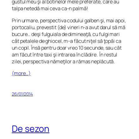
gustul meu şi al botinelor mele preferate, care au
talpa netedă mai ceva ca-n palmă!
Prin urmare, perspectiva codului galben şi, mai apoi,
portocaliu, prevestit (de) vineri n-a avut darul să mă
bucure… deşi fulguiala de dimineaţă, cu fulgi mari
cât petalele de ghiocel, m-a făcut niţel să ţopăi ca
un copil. Însă pentru doar vreo 10 secunde, sau cât
am făcut între taxi şi intrarea în clădire. În restul
zilei, perspectiva nămeţilor a rămas neplăcută.
(more…)
26/01/2014
De sezon