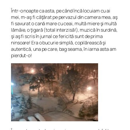
Într-o noapte ca asta, pe când încă locuiam cu ai
mei, m-aş fi căţărat pe pervazul din camera mea, aş
fi savurat o cană mare cu ceai, multă miere şi multă
lămâie, o ţigară (total interzisă!), muzică în surdină,
şi aş fi scris în jurnal ce fericită sunt de prima
ninsoare! Era o bucurie simplă, copilărească şi
autentică, una pe care, bag seama, în iarna asta am
pierdut-o!