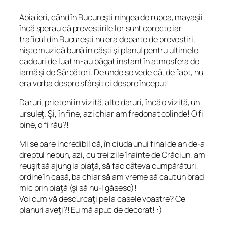
Abia ieri, când în Bucureşti ningea de rupea, mayaşii
încă sperau că prevestirile lor sunt corecte iar
traficul din Bucureşti nu era departe de prevestiri,
nişte muzică bună în căşti şi planul pentru ultimele
cadouri de luat m-au băgat instant în atmosfera de
iarnă şi de Sărbători. De unde se vede că, de fapt, nu
era vorba despre sfârşit ci despre început!
Daruri, prieteni în vizită, alte daruri, încă o vizită, un
ursuleţ. Şi, în fine, azi chiar am fredonat colinde! O fi
bine, o fi rău?!
Mi se pare incredibil că, în ciuda unui final de an de-a
dreptul nebun, azi, cu trei zile înainte de Crăciun, am
reuşit să ajung la piaţă, să fac câteva cumpărături,
ordine în casă, ba chiar să am vreme să caut un brad
mic prin piaţă (şi să nu-l găsesc)!
Voi cum vă descurcaţi pe la casele voastre? Ce
planuri aveţi?! Eu mă apuc de decorat! :)