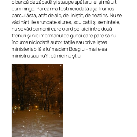
o bancă de zăpadă şi stau pe spătarul ei şi mă uit
cum ninge. Parcă n-a fost niciodată aşa frumos
parcul ăsta, atât de alb, de liniştit, de neatins. Nu se
văd hârtiile aruncate aiurea, scuipaţii şi seminţele,
nu se văd oamenii care o ard pe-aici între două
trenuri şi nici mormanul de gunoi care pare să nu
încurce niciodată autorităţile sau priveliştea
ministeriabilă a lu’ madam Boagiu – mai e ea
ministru sau nu?!, că nici nu ştiu.