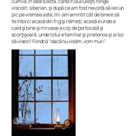
cumva, în seara asta, când în Bucureşti ninge
viscolit, siberian, şi după ce am fost nevoită să ies un
pic pe vremea asta, mi-am amintit cât de bine e să
te întorci acasă din frig şi nămeţi, acasă e unde e
cald şi bine şi miroase a coji de portocală şi
scorţişoară, unde totul e familiar şi prietenos şi ai loc
să visezi! Fiindcă “dacă nu visăm, vom muri”.