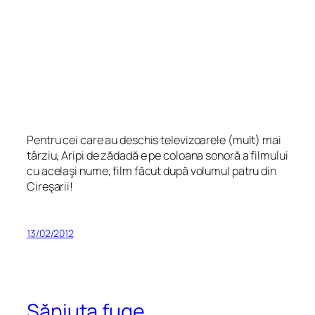
Pentru cei care au deschis televizoarele (mult) mai
târziu, Aripi de zădadă e pe coloana sonoră a filmului
cu acelaşi nume, film făcut după volumul patru din
Cireşarii!
13/02/2012
Săniuţa fuge