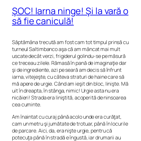
ŞOC! Iarna ninge! Şi la vară o
să fie caniculă!
Săptămâna trecută am fost cam tot timpul prinsă cu
turneul Saltimbanco aşa că am mâncat mai mult
uscate decât verzi, frigiderul golindu-se pe măsură
ce treceau zilele. Rămasă în pană de imaginaţie dar
şi de ingrediente, azi pe seară am decis să înfrunt
iarna, vitejeşte, cu câteva straturi de haine care să
mă apere de urgie. Când am ieşit din bloc, linişte. Mă
uit în dreapta, în stânga, nimic! Urgie asta nu era
nicăieri! Strada era liniştită, acoperită de ninsoarea
cea cuminte.
Am înaintat cu curaj până acolo unde era curăţat,
cam un metru şi jumătate de trotuar, până în locurile
de parcare. Aici, da, era nişte urgie, pentru că
potecuţa până în stradă e îngustă, iar drumarii au