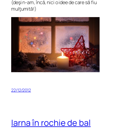
(deşi n-am, încă, nici o idee de care să fiu
mulţumită!)
22/12/2012
Iarna în rochie de bal