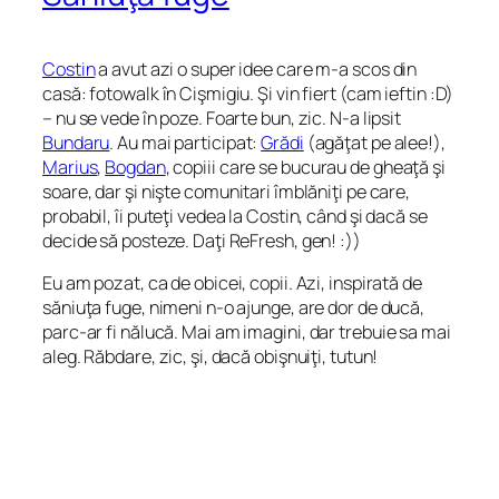
Costin
a avut azi o super idee care m-a scos din
casă: fotowalk în Cişmigiu. Şi vin fiert (cam ieftin :D)
– nu se vede în poze. Foarte bun, zic. N-a lipsit
Bundaru
. Au mai participat:
Grădi
(agăţat pe alee!),
Marius
,
Bogdan
, copiii care se bucurau de gheaţă şi
soare, dar şi nişte comunitari îmblăniţi pe care,
probabil, îi puteţi vedea la Costin, când şi dacă se
decide să posteze. Daţi ReFresh, gen! :))
Eu am pozat, ca de obicei, copii. Azi, inspirată de
săniuţa fuge, nimeni n-o ajunge, are dor de ducă,
parc-ar fi nălucă
. Mai am imagini, dar trebuie sa mai
aleg. Răbdare, zic, şi, dacă obişnuiţi, tutun!