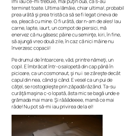
Îmi iau ce-mi trebuie, mai puţin ouă, că s-au
terminat toate. Ultima lămâie, chiar ultima!, probabil
prea urâtă şi prea tristă ca să se fi legat cineva de
ea, pleacă cu mine. O fi urâtă, dar n-am de ales! Iau
carne, lapte, iaurt, un compot de piersici, mă
enervez că nu găsesc pâine cu seminţe, kiri, în fine,
să ajungă vreo două zile, în caz că nici mâine nu
înverzesc copacii!
Pe drumul de întoarcere, văd, printre nămeţi, un
copil. E îmbrăcat într-o salopetă din cap până în
picioare, ca un cosmonaut, şi nu i se zăreşte decât
capul din nea, când şi când. E vesel ca un pui de
căţel, se rostogoleşte prin zăpadă râzând. Ta-su
curăţă maşina c-o lopată, ăsta mic se bagă unde e
grămada mai mare. Şi râââdeeee, mamă ce mai
râde! Nu pot să-mi iau privirea de la el!