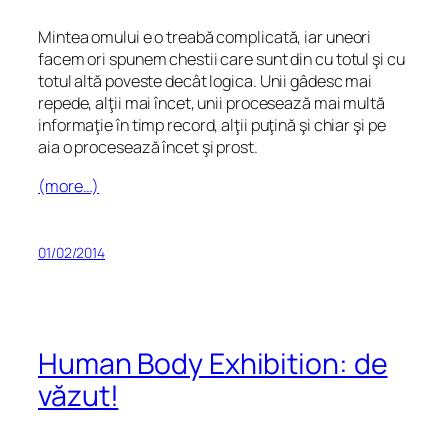
Mintea omului e o treabă complicată, iar uneori
facem ori spunem chestii care sunt din cu totul şi cu
totul altă poveste decât logica. Unii gâdesc mai
repede, alţii mai încet, unii procesează mai multă
informaţie în timp record, alţii puţină şi chiar şi pe
aia o procesează încet şi prost.
(more…)
01/02/2014
Human Body Exhibition: de
văzut!