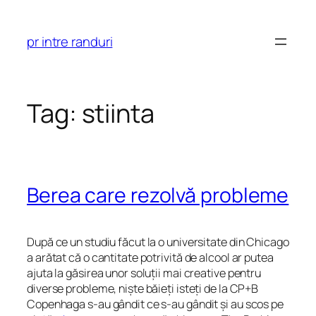
Skip
to
pr intre randuri
content
Tag:
stiinta
Berea care rezolvă probleme
După ce un studiu făcut la o universitate din Chicago
a arătat că o cantitate potrivită de alcool ar putea
ajuta la găsirea unor soluții mai creative pentru
diverse probleme, niște băieți isteți de la CP+B
Copenhaga s-au gândit ce s-au gândit și au scos pe