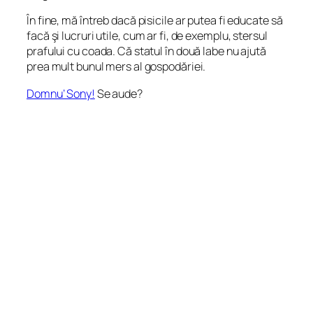
În fine, mă întreb dacă pisicile ar putea fi educate să
facă şi lucruri utile, cum ar fi, de exemplu, stersul
prafului cu coada. Că statul în două labe nu ajută
prea mult bunul mers al gospodăriei.
Domnu’ Sony!
Se aude?