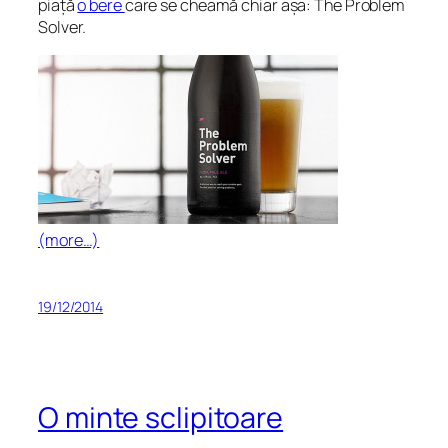
piață
o bere
care se cheamă chiar așa: The Problem
Solver.
(more…)
19/12/2014
O minte sclipitoare