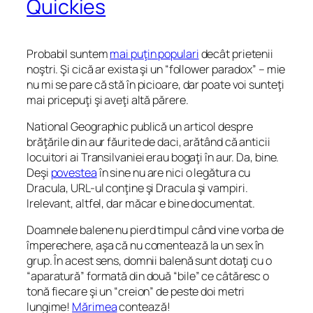
Quickies
Probabil suntem
mai puţin populari
decât prietenii
noştri. Şi cică ar exista şi un “follower paradox” – mie
nu mi se pare că stă în picioare, dar poate voi sunteţi
mai pricepuţi şi aveţi altă părere.
National Geographic publică un articol despre
brăţările din aur făurite de daci, arătând că anticii
locuitori ai Transilvaniei erau bogaţi în aur. Da, bine.
Deşi
povestea
în sine nu are nici o legătura cu
Dracula, URL-ul conţine şi
Dracula
şi
vampiri
.
Irelevant, altfel, dar măcar e bine documentat.
Doamnele balene nu pierd timpul când vine vorba de
împerechere, aşa că nu comentează la un sex în
grup. În acest sens, domnii balenă sunt dotaţi cu o
“aparatură” formată din două “bile” ce câtăresc o
tonă fiecare şi un “creion” de peste doi metri
lungime!
Mărimea
contează!