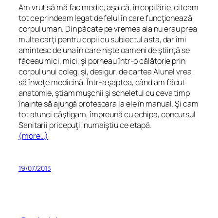
Am vrut să mă fac medic, aşa că, în copilărie, citeam
tot ce prindeam legat de felul în care funcţionează
corpul uman. Din păcate pe vremea aia nu erau prea
multe carţi pentru copii cu subiectul asta, dar îmi
amintesc de una în care nişte oameni de ştiinţă se
făceau mici, mici, şi porneau într-o călătorie prin
corpul unui coleg, şi, desigur, de cartea
Alunel vrea
să înveţe medicină
. Într-a şaptea, când am făcut
anatomie, ştiam muşchii şi scheletul cu ceva timp
înainte să ajungă profesoara la ele în manual. Şi cam
tot atunci câştigam, împreună cu echipa, concursul
Sanitarii pricepuţi,
numaiştiu
ce etapă.
(more…)
19/07/2013